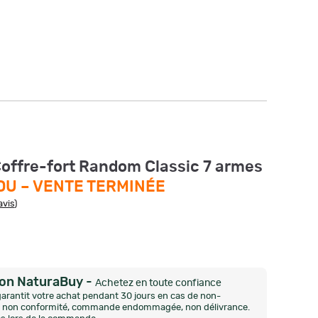
Coffre-fort Random Classic 7 armes
DU –
VENTE TERMINÉE
avis
)
ion NaturaBuy
-
Achetez en toute confiance
arantit votre achat pendant 30 jours en cas de non-
n, non conformité, commande endommagée, non délivrance.