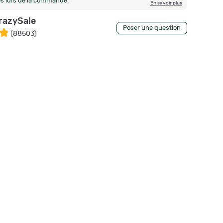
és lors de la commande.
En savoir plus
razySale
Poser une question
(
88503
)