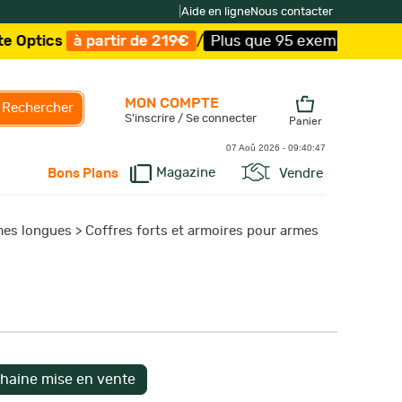
|
Aide en ligne
Nous contacter
partir de 219€
/
Plus que 95 exemplaires !
/
Livraison of
MON COMPTE
Rechercher
S'inscrire / Se connecter
Panier
07 Aoû 2026 -
09:40:48
Magazine
Vendre
Bons Plans
mes longues
>
Coffres forts et armoires pour armes