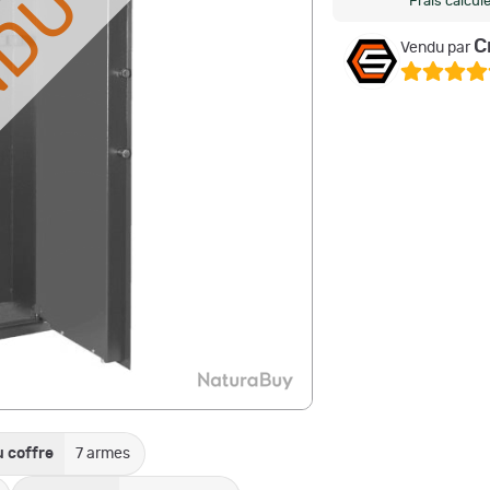
NDU
Frais calcul
C
Vendu par
 coffre
7 armes