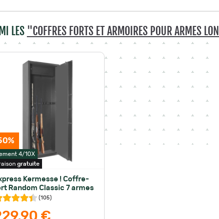
MI LES
"COFFRES FORTS ET ARMOIRES POUR ARMES LO
50%
ement 4/10X
raison
gratuite
xpress Kermesse ! Coffre-
ort Random Classic 7 armes
(
105
)
229,90 €