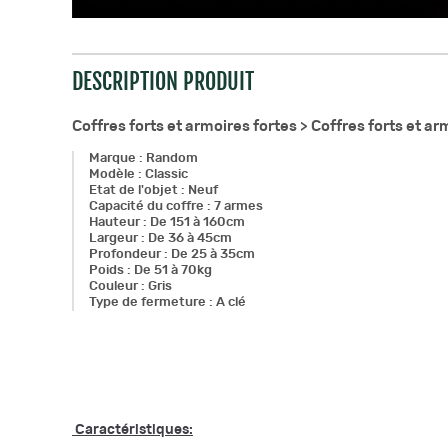
DESCRIPTION PRODUIT
Coffres forts et armoires fortes >
Coffres forts et a
Marque
:
Random
Modèle
:
Classic
Etat de l'objet
:
Neuf
Capacité du coffre
:
7 armes
Hauteur
:
De 151 à 160cm
Largeur
:
De 36 à 45cm
Profondeur
:
De 25 à 35cm
Poids
:
De 51 à 70kg
Couleur
:
Gris
Type de fermeture
:
A clé
Caractéristiques: