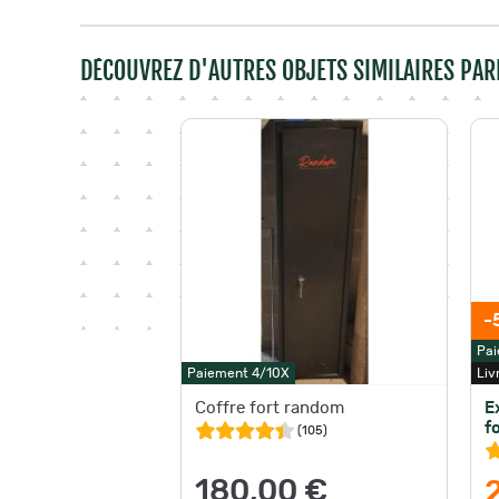
DÉCOUVREZ D'AUTRES OBJETS SIMILAIRES PAR
-
Pai
Paiement 4/10X
Liv
Coffre fort random
E
f
(
105
)
180,00 €