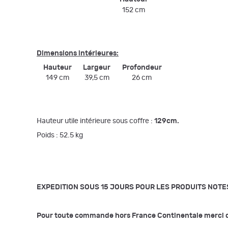
152 cm
Dimensions intérieures:
Hauteur
Largeur
Profondeur
149 cm
39,5 cm
26 cm
Hauteur utile intérieure sous
coffre
:
129cm.
Poids : 52.5 kg
EXPEDITION SOUS 15 JOURS POUR LES PRODUITS NOTE
Pour toute commande hors
France Continentale
merci d