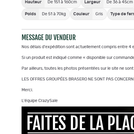
Hauteur
De 151 à 160cm
Largeur
De 36 à 45cm
Poids
De 51 à 70kg
Couleur
Gris
Type de fe
MESSAGE DU VENDEUR
Nos délais d'expédition sont actuellement compris entre 4 
Si un produit est indiqué comme « disponible sur commande 
Par ailleurs, toutes les photos présentées sur le site ne son
LES OFFRES GROUPÉES BRASERO NE SONT PAS CONCERNÉE
Merci.
L'équipe CrazySale