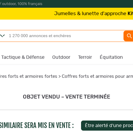
/ outdoor, 100% français
Jumelles & lunette d'approche
Kite Optics
à 
Tactique & Défense
Outdoor
Terroir
Équitation
res forts et armoires fortes
>
Coffres forts et armoires pour ar
OBJET VENDU – VENTE TERMINÉE
IMILAIRE SERA MIS EN VENTE :