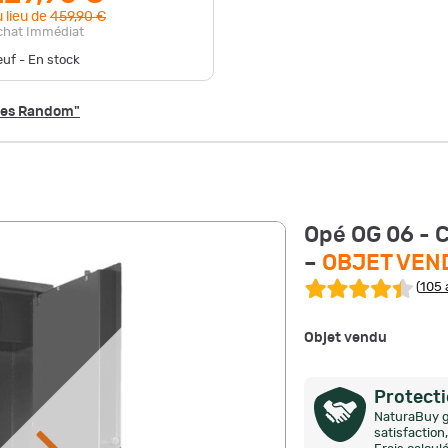
 lieu de
459,90 €
chat Immédiat
uf - En stock
gues Random"
Opé OG 06 - 
–
OBJET VEN
(
105 
Objet vendu
Protect
NaturaBuy g
satisfactio