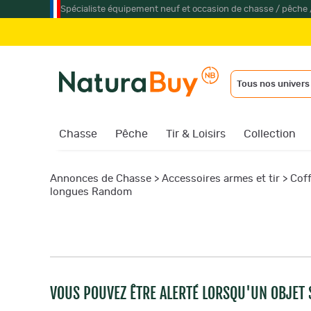
Spécialiste équipement neuf et occasion de chasse / pêche 
Tous nos univers
Chasse
Pêche
Tir & Loisirs
Collection
Annonces de Chasse
>
Accessoires armes et tir
>
Coff
longues Random
VOUS POUVEZ ÊTRE ALERTÉ LORSQU'UN OBJET S