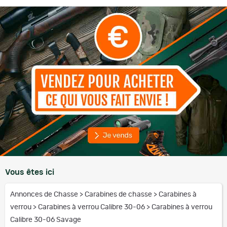
Vous êtes ici
Annonces de Chasse
>
Carabines de chasse
>
Carabines à
verrou
>
Carabines à verrou Calibre 30-06
>
Carabines à verrou
Calibre 30-06 Savage