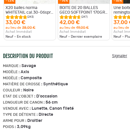
-13%
-14%
-16%
X20 balles norma
BOITE DE 20 BALLES
Une boit
WHITETAIL cal.30-06spr
GECO SOFTPOINT 170GR
remingt
180 grains
CAL 30.06
cal.30-0
(243)
(247)
33,00 €
42,00 €
37,00
au lieu de
38,00 €
au lieu de
49,00 €
au lieu de
Achat Immédiat
Achat Immédiat
Achat Im
Neuf - En stock
Neuf - Dernier exemplaire
Neuf - Pl
DESCRIPTION DU PRODUIT
Signaler
:
Savage
MARQUE
:
Axis
MODÈLE
:
Composite
MODÈLE
:
Synthétique
MATIÈRE DE CROSSE
:
Noire
COULEUR
:
D'occasion
ETAT DE L'OBJET
:
56 cm
LONGUEUR DE CANON
:
Lunette, Canon fileté
VENDUE AVEC
:
Directe
TYPE DE DÉTENTE
:
Droitier
ARME POUR
:
3,09kg
POIDS