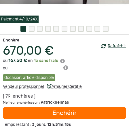
Paiement 4/10/24X
Enchère
Rafraîchir
670,00 €
167,50 €
ou
en
4x sans frais
ou
Occasion
,
article disponible
Vendeur professionnel
Armurier Certifié
[
79
enchères
]
Patrickbelmas
Meilleur enchérisseur :
Enchérir
3 jours, 12h:31m:15s
Temps restant :