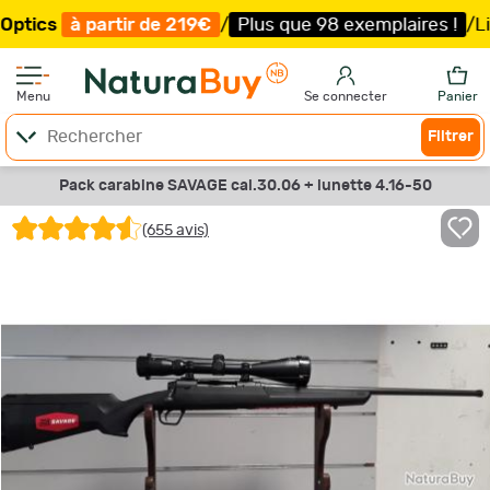
partir de 219€
/
Plus que 98 exemplaires !
/
Livraison of
Menu
Se connecter
Panier
Filtrer
Pack carabine SAVAGE cal.30.06 + lunette 4.16-50
(655 avis)