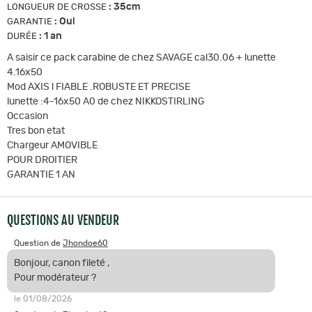
:
35cm
LONGUEUR DE CROSSE
:
Oui
GARANTIE
:
1 an
DURÉE
A saisir ce pack carabine de chez SAVAGE cal30.06 + lunette
4.16x50
Mod AXIS l FIABLE .ROBUSTE ET PRECISE
lunette :4-16x50 A0 de chez NIKKOSTIRLING
Occasion
Tres bon etat
Chargeur AMOVIBLE
POUR DROITIER
GARANTIE 1 AN
QUESTIONS AU VENDEUR
Question de
Jhondoe60
Bonjour, canon fileté ,
Pour modérateur ?
le 01/08/2026