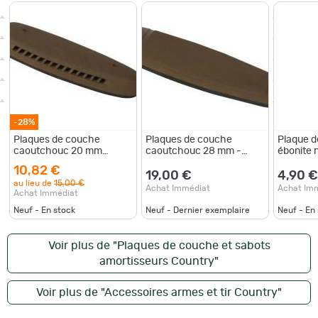
-28%
Plaques de couche
Plaques de couche
Plaque d
caoutchouc 20 mm
caoutchouc 28 mm -
ébonite n
marron- Country
Country
Country
10,82 €
19,00 €
4,90 €
au lieu de
15,00 €
Achat Immédiat
Achat Im
Achat Immédiat
Neuf - En stock
Neuf - Dernier exemplaire
Neuf - En
Voir plus de "Plaques de couche et sabots
amortisseurs Country"
Voir plus de "Accessoires armes et tir Country"