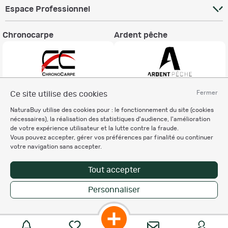
Espace Professionnel
Chronocarpe
Ardent pêche
Fermer
Ce site utilise des cookies
Informations légales
NaturaBuy utilise des cookies pour : le fonctionnement du site (cookies
Charte éthique
nécessaires), la réalisation des statistiques d'audience, l'amélioration
Mentions légales
de votre expérience utilisateur et la lutte contre la fraude.
Vous pouvez accepter, gérer vos préférences par finalité ou continuer
Règlement & Conditions d'utilisation
votre navigation sans accepter.
Politique de protection
des données personnelles
Tout accepter
Personnalisation des cookies
Personnaliser
Copyright © 2007-2026 NaturaBuy. Tous droits réservés. N°CNIL: 1239459.
Les marques commerciales mentionnées appartiennent à leurs propriétaires
respectifs in 0.065 s
Suggestions de recherche