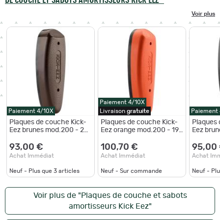
Voir plus
Paiement 4/10X
Paiement 4/10X
Livraison
gratuite
Paiement
Plaques de couche Kick-
Plaques de couche Kick-
Plaques 
Eez brunes mod.200 - 28
Eez orange mod.200 - 19
Eez brun
mm
à 28 mm Kick-Eez
mm
Mod.200
93,00 €
100,70 €
95,00
Achat Immédiat
Achat Immédiat
Achat Im
Neuf - Plus que
3
articles
Neuf - Sur commande
Neuf - Pl
Voir plus de "Plaques de couche et sabots
amortisseurs Kick Eez"