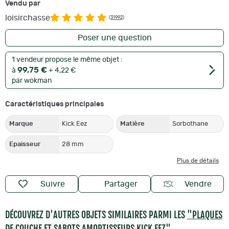
Vendu par
loisirchasse
(31992)
Poser une question
1 vendeur propose le même objet :
99,75 €
à
+ 4,22 €
par wokman
Caractéristiques principales
Marque
Kick Eez
Matière
Sorbothane
Epaisseur
28 mm
Plus de détails
Suivre
Partager
Vendre
DÉCOUVREZ D'AUTRES OBJETS SIMILAIRES PARMI LES
"PLAQUES
DE COUCHE ET SABOTS AMORTISSEURS KICK EEZ"