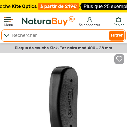
Kite Optics
à partir de 219€
/
Plus que 25 exemplaires 
Menu
Se connecter
Panier
Filtrer
Plaque de couche Kick-Eez noire mod.400 - 28 mm