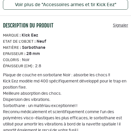
Voir plus de "Accessoires armes et tir Kick Eez"
DESCRIPTION DU PRODUIT
Signaler
:
Kick Eez
MARQUE
:
Neuf
ETAT DE L'OBJET
:
Sorbothane
MATIÈRE
:
28 mm
EPAISSEUR
:
Noir
COLORIS
:
2.8
ÉPAISSEUR (CM)
Plaque de couche en sorbotane Noir : absorbe les chocs !!
Kick Eez modèle md 400 spécifiquement développé pour le trap en
position fixe.
Meilleure absorption des chocs.
Dispersion des vibrations.
Sorbothane : un matériau exceptionnel !
Reconnu médicalement et scientifiquement comme l'un des
polymères visco-élastiques les plus efficaces, le sorbothane est
utilisé pour amortir les vibrations à bord de la navette spatiale ! il
amortit également le recul de votre fusil !