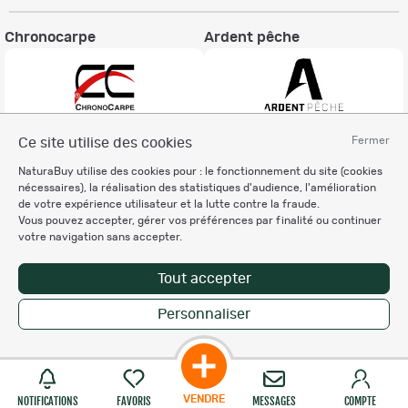
Chronocarpe
Ardent pêche
Fermer
Ce site utilise des cookies
Informations légales
NaturaBuy utilise des cookies pour : le fonctionnement du site (cookies
Charte éthique
nécessaires), la réalisation des statistiques d'audience, l'amélioration
Mentions légales
de votre expérience utilisateur et la lutte contre la fraude.
Vous pouvez accepter, gérer vos préférences par finalité ou continuer
Règlement & Conditions d'utilisation
votre navigation sans accepter.
Politique de protection
des données personnelles
Tout accepter
Personnalisation des cookies
Personnaliser
Copyright © 2007-2026 NaturaBuy. Tous droits réservés. N°CNIL: 1239459.
Les marques commerciales mentionnées appartiennent à leurs propriétaires
respectifs in 0.087 s
Suggestions de recherche
Site NaturaBuy classique
VENDRE
NOTIFICATIONS
FAVORIS
MESSAGES
COMPTE