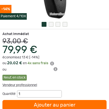
-14%
Paiement 4/10X
Achat immédiat
93,00 €
79,99 €
économisez 13 € [-14%]
20,02 €
ou
en
4x sans frais
ou
Neuf
,
en stock
Vendeur professionnel
Quantité
Ajouter au panier