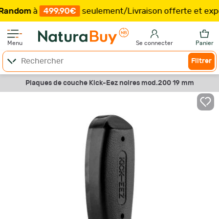
om
à
499,90€
seulement
/
Livraison offerte et expéditi
Menu
Se connecter
Panier
Filtrer
Plaques de couche Kick-Eez noires mod.200 19 mm