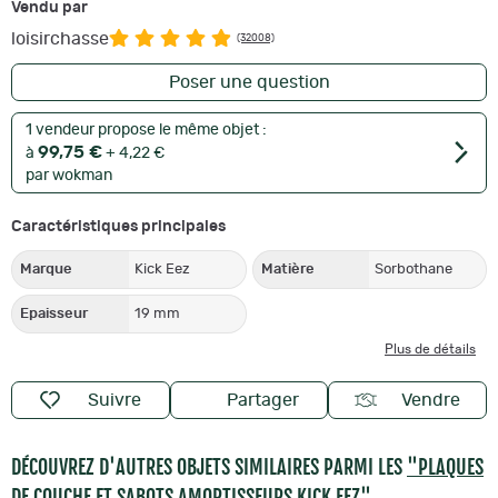
Vendu par
loisirchasse
(32008)
Poser une question
1 vendeur propose le même objet :
99,75 €
à
+ 4,22 €
par wokman
Caractéristiques principales
Marque
Kick Eez
Matière
Sorbothane
Epaisseur
19 mm
Plus de détails
Suivre
Partager
Vendre
DÉCOUVREZ D'AUTRES OBJETS SIMILAIRES PARMI LES
"PLAQUES
DE COUCHE ET SABOTS AMORTISSEURS KICK EEZ"