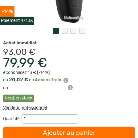
-14%
Paiement 4/10X
Achat immédiat
93,00 €
79,99 €
économisez 13 € [-14%]
20,02 €
ou
en
4x sans frais
ou
Neuf
,
en stock
Vendeur professionnel
Quantité
Ajouter au panier