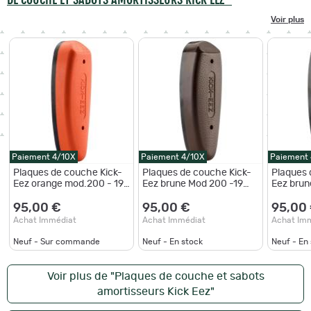
Voir plus
Paiement 4/10X
Paiement 4/10X
Paiement
Plaques de couche Kick-
Plaques de couche Kick-
Plaques 
Eez orange mod.200 - 19
Eez brune Mod 200 -19
Eez brun
à 28 mm Kick-Eez
mm
mm
Mod.200 - 19 mm
95,00 €
95,00 €
95,00
Achat Immédiat
Achat Immédiat
Achat Im
Neuf - Sur commande
Neuf - En stock
Neuf - En
Voir plus de "Plaques de couche et sabots
amortisseurs Kick Eez"