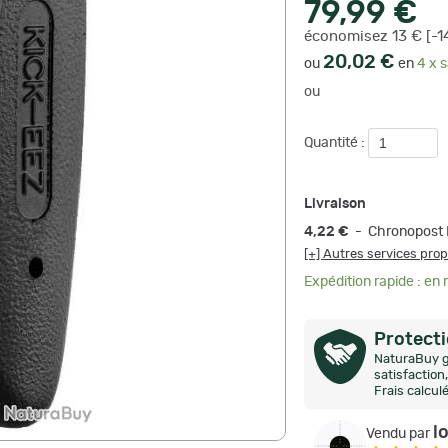
79,99 €
économisez 13 € [-1
20,02 €
ou
en
4 x s
ou
Quantité :
Livraison
4,22 €
- Chronopost 
[+] Autres services pro
Expédition rapide : en
Protect
NaturaBuy g
satisfactio
Frais calcul
l
Vendu par