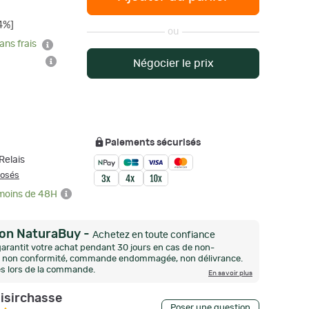
4%]
ou
ans frais
Négocier le prix
Paiements sécurisés
Relais
posés
 moins de 48H
ion NaturaBuy
-
Achetez en toute confiance
arantit votre achat pendant 30 jours en cas de non-
n, non conformité, commande endommagée, non délivrance.
és lors de la commande.
En savoir plus
oisirchasse
Poser une question