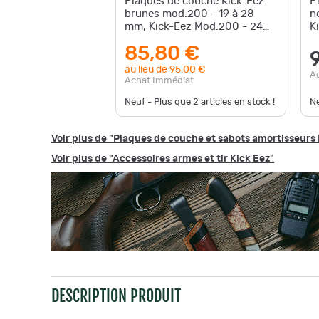
Plaques de couche Kick-Eez
P
brunes mod.200 - 19 à 28
n
mm, Kick-Eez Mod.200 - 24
K
mm
85,80 €
au lieu de
95,00 €
A
Achat Immédiat
Neuf - Plus que
2
articles en stock !
N
Voir plus de "Plaques de couche et sabots amortisseurs 
Voir plus de "Accessoires armes et tir Kick Eez"
DESCRIPTION PRODUIT