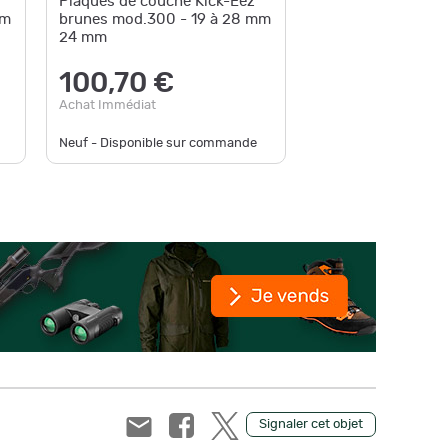
Plaques de couche Kick-Eez
Kick-Ee
mm
brunes mod.300 - 19 à 28 mm
24 mm
86,
100,70 €
au lieu d
Achat Im
Achat Immédiat
Neuf - Disponible sur commande
Neuf - En
Signaler cet objet