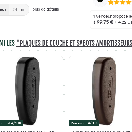
plus de détails
eur
24 mm
1 vendeur propose l
99,75 €
à
+ 4,22 €
MI LES
"PLAQUES DE COUCHE ET SABOTS AMORTISSEURS
ement 4/10X
Paiement 4/10X