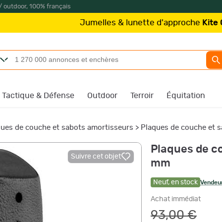
/ outdoor, 100% français
Jumelles & lunette d'approche
Kite Optics
à
Tactique & Défense
Outdoor
Terroir
Équitation
ues de couche et sabots amortisseurs
>
Plaques de couche et s
Plaques de c
Suivre cet objet
mm
Neuf
,
en stock
Vendeur
Achat immédiat
93,00 €