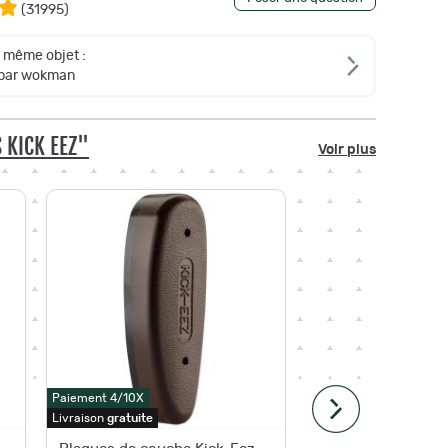
(
31995
)
e même objet :
 par wokman
 KICK EEZ"
Voir plus
-6,51 €
Paiement 4/10X
Paiement 4
Livraison
gratuite
Livraison
g