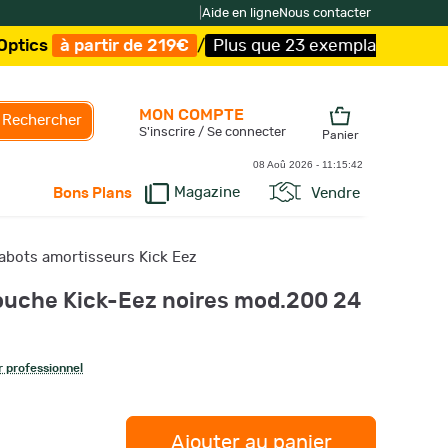
|
Aide en ligne
Nous contacter
 partir de 219€
/
Plus que 23 exemplaires !
/
Livraison o
MON COMPTE
Rechercher
S'inscrire / Se connecter
Panier
08 Aoû 2026 -
11:15:43
Magazine
Vendre
Bons Plans
abots amortisseurs Kick Eez
ouche Kick-Eez noires mod.200 24
 professionnel
Ajouter au panier