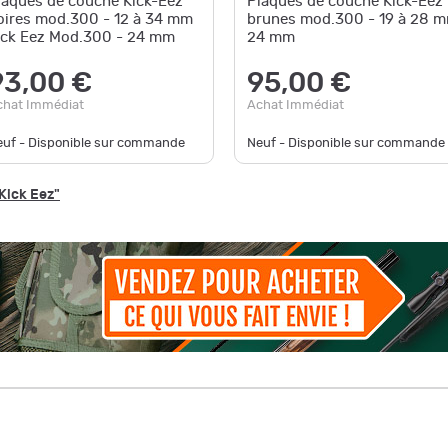
laques de couche Kick-Eez
Plaques de couche Kick-Eez
oires mod.300 - 12 à 34 mm
brunes mod.300 - 19 à 28 
ick Eez Mod.300 - 24 mm
24 mm
93,00 €
95,00 €
chat Immédiat
Achat Immédiat
euf - Disponible sur commande
Neuf - Disponible sur commande
Kick Eez"