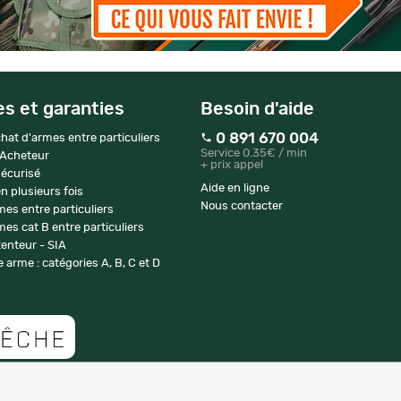
es et garanties
Besoin d'aide
0 891 670 004
hat d'armes entre particuliers
Service 0.35€ / min
 Acheteur
+ prix appel
écurisé
Aide en ligne
n plusieurs fois
Nous contacter
mes entre particuliers
es cat B entre particuliers
enteur - SIA
 arme : catégories A, B, C et D