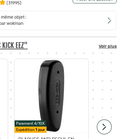
(
31995
)
e même objet :
 par wokman
 KICK EEZ"
Voir plus
Paiement 4/10X
Expédition
1 jour
Paiement 4