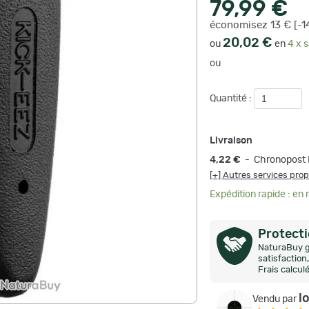
79,99 €
économisez 13 € [-1
20,02 €
ou
en
4 x s
ou
Quantité :
Livraison
4,22 €
- Chronopost 
[+] Autres services pro
Expédition rapide : en
Protect
NaturaBuy g
satisfactio
Frais calcul
l
Vendu par