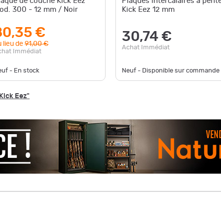
laque de couche Kick Eez
Plaques intercalaires à pente
od. 300 - 12 mm / Noir
Kick Eez 12 mm
80,35 €
30,74 €
 lieu de
91,00 €
Achat Immédiat
chat Immédiat
uf - En stock
Neuf - Disponible sur commande
Kick Eez"