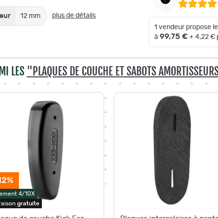
plus de détails
eur
12 mm
1 vendeur propose l
99,75 €
à
+ 4,22 €
MI LES
"PLAQUES DE COUCHE ET SABOTS AMORTISSEURS
12%
ement 4/10X
raison
gratuite