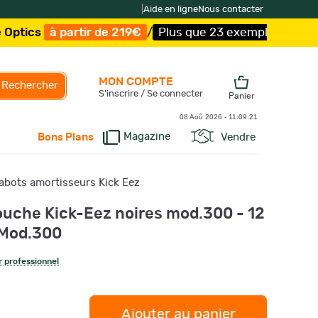
|
Aide en ligne
Nous contacter
artir de 219€
/
Plus que 23 exemplaires !
/
Livraison off
MON COMPTE
Rechercher
S'inscrire / Se connecter
Panier
08 Aoû 2026 -
11:09:22
Magazine
Vendre
Bons Plans
abots amortisseurs Kick Eez
ouche Kick-Eez noires mod.300 - 12
 Mod.300
 professionnel
Ajouter au panier