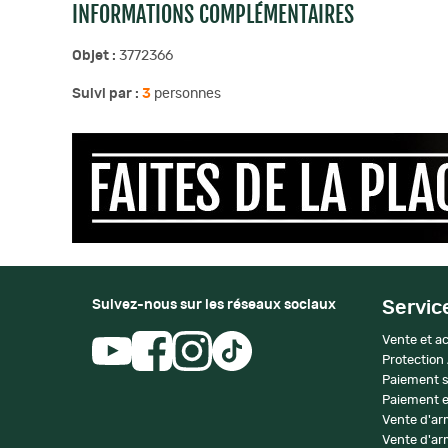
INFORMATIONS COMPLÉMENTAIRES
Objet :
3772366
Suivi par :
3
personnes
Suivez-nous sur les réseaux sociaux
Servic
Vente et ac
Protection
Paiement s
Paiement e
Vente d'ar
Vente d'arm