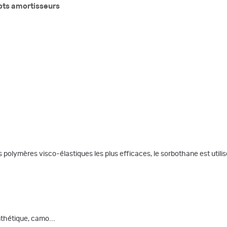
ots amortisseurs
mères visco-élastiques les plus efficaces, le sorbothane est utilisé po
nthétique, camo...