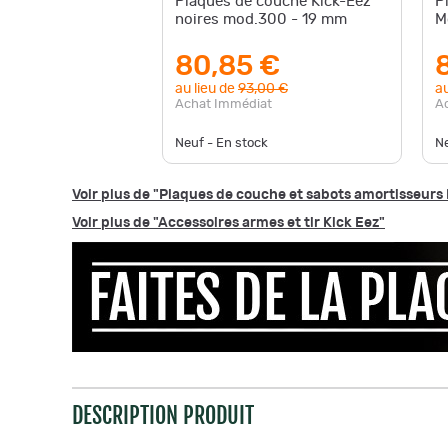
Plaques de couche Kick-Eez
P
noires mod.300 - 19 mm
M
80,85 €
au lieu de
93,00 €
au
Achat Immédiat
A
Neuf - En stock
Ne
Voir plus de "Plaques de couche et sabots amortisseurs 
Voir plus de "Accessoires armes et tir Kick Eez"
DESCRIPTION PRODUIT