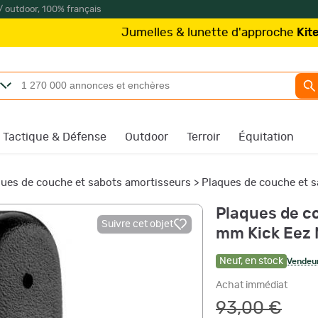
/ outdoor, 100% français
Jumelles & lunette d'approche
Kite Optics
à p
Tactique & Défense
Outdoor
Terroir
Équitation
ues de couche et sabots amortisseurs
>
Plaques de couche et s
Plaques de c
Suivre cet objet
mm Kick Eez
Neuf
,
en stock
Vendeur
Achat immédiat
93,00 €