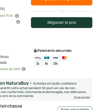
4%]
ou
ans frais
Négocier le prix
Paiements sécurisés
Relais
posés
 moins de 48H
ion NaturaBuy
-
Achetez en toute confiance
arantit votre achat pendant 30 jours en cas de non-
n, non conformité, commande endommagée, non délivrance.
és lors de la commande.
En savoir plus
oisirchasse
Poser une question