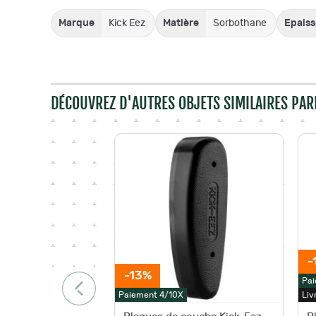
Marque
Kick Eez
Matière
Sorbothane
Epaiss
DÉCOUVREZ D'AUTRES OBJETS SIMILAIRES PAR
-
-13%
Pai
Paiement 4/10X
Liv