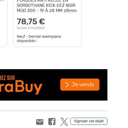
 -
PLAQUES ANTI RECUL EN
Plaques
SORBOTHANE KICK-EEZ NOIR
noires 
MOD.300 - 19 À 28 MM 28mm
Kick-Ee
78,75 €
98,
Achat Immédiat
Achat Im
Neuf - Dernier exemplaire
disponible !
Neuf - D
Signaler cet objet