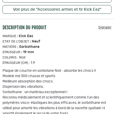
Voir plus de "Accessoires armes et tir Kick Eez"
DESCRIPTION DU PRODUIT
Signaler
:
Kick Eez
MARQUE
:
Neuf
ETAT DE L'OBJET
:
Sorbothane
MATIÈRE
:
19 mm
EPAISSEUR
:
Noir
COLORIS
:
1.9
ÉPAISSEUR (CM)
Plaque de couche en sorbotane Noir : absorbe les chocs !!
Modele md 300 chasse et sports
Meilleure absorption des chocs.
Dispersion des vibrations.
Sorbothane : un matériau exceptionnel !
Reconnu médicalement et scientifiquement comme l'un des
polymères visco-élastiques les plus efficaces, le sorbothane est
utilisé pour amortir les vibrations à bord de la navette spatiale ! il
amortit également le recul de votre fusil !