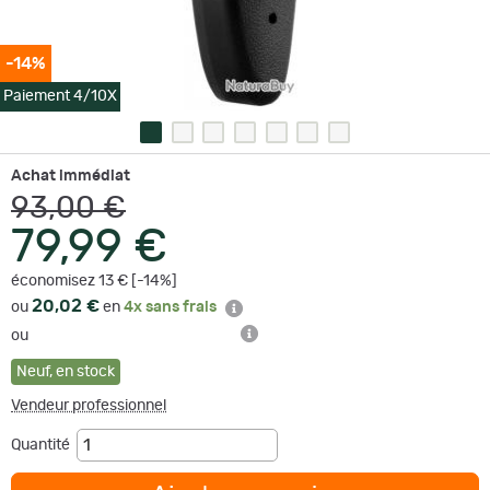
-14%
Paiement 4/10X
Achat immédiat
93,00 €
79,99 €
économisez 13 € [-14%]
20,02 €
ou
en
4x sans frais
ou
Neuf
,
en stock
Vendeur professionnel
Quantité