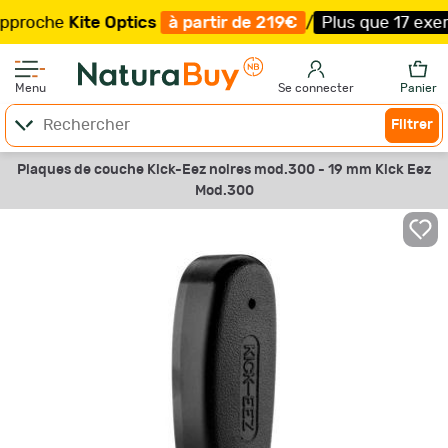
che
Kite Optics
à partir de 219€
/
Plus que 17 exemplair
Menu
Se connecter
Panier
Filtrer
Plaques de couche Kick-Eez noires mod.300 - 19 mm Kick Eez
Mod.300