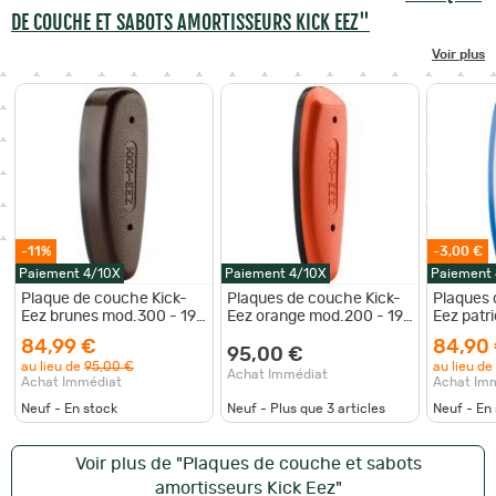
DE COUCHE ET SABOTS AMORTISSEURS KICK EEZ"
Voir plus
-11%
-3,00 €
Paiement 4/10X
Paiement 4/10X
Paiement
Plaque de couche Kick-
Plaques de couche Kick-
Plaques 
Eez brunes mod.300 - 19
Eez orange mod.200 - 19
Eez patr
mm
mm
à 28 mm
84,99 €
84,90
95,00 €
au lieu de
95,00 €
au lieu de
Achat Immédiat
Achat Immédiat
Achat Im
Neuf - En stock
Neuf - Plus que
3
articles
Neuf - En
Voir plus de "Plaques de couche et sabots
amortisseurs Kick Eez"