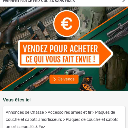
PAIEMENT PAR CB EN 3X OU 4X SANS FRAIS
Vous êtes ici
Annonces de Chasse
>
Accessoires armes et tir
>
Plaques de
couche et sabots amortisseurs
>
Plaques de couche et sabots
amortisseurs Kick Eez