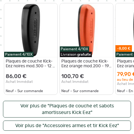
-8,00 €
Paiement 4/10X
Paiement 4/10X
Livraison
gratuite
Paiement
Plaques de couche Kick-
Plaques de couche Kick-
Plaques 
Eez noires mod.300 - 12 à
Eez orange mod.200 - 19
Eez oran
34 mm Kick Eez Mod.300
à 28 mm Kick-Eez
à 28 mm
79,90 
- 28 mm
Mod.200
86,00 €
100,70 €
au lieu de
Achat Immédiat
Achat Immédiat
Achat Im
Neuf - Sur commande
Neuf - Sur commande
Neuf - En
Voir plus de "Plaques de couche et sabots
amortisseurs Kick Eez"
Voir plus de "Accessoires armes et tir Kick Eez"