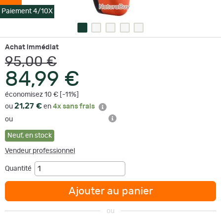
Paiement 4/10X
Achat immédiat
95,00 €
84,99 €
économisez 10 € [-11%]
21,27 €
ou
en
4x sans frais
ou
Neuf
,
en stock
Vendeur professionnel
Quantité
Ajouter au panier
ou