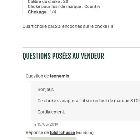
Calibre du choke
:
20
Choke pour fusil de marque
:
Country
Chokage
:
1/4
Quart choke cal.20, encoches sur le choke IIII
QUESTIONS POSÉES AU VENDEUR
Question de
leonemis
Bonjour,
Ce choke s'adapterait-il sur un fusil de marque ST
Cordialement.
le 15/03/2019
Réponse de
loisirchasse
(vendeur)