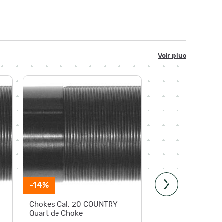
Voir plus
-14%
Chokes Cal. 20 COUNTRY
Clefs à CHO
Quart de Choke
Yildiz