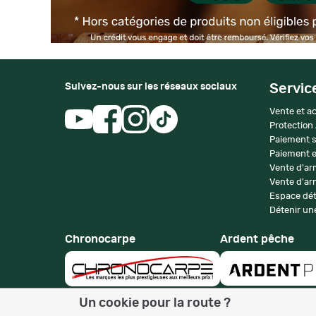
Suivez-nous sur les réseaux sociaux
Servic
Vente et ac
Protection
Paiement s
Paiement e
Vente d'ar
Vente d'arm
Espace dét
Détenir une
Chronocarpe
Ardent pêche
Un cookie pour la route ?