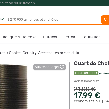
/ outdoor, 100% français
Tactique & Défense
Outdoor
Terroir
Équitation
kes
>
Chokes Country, Accessoires armes et tir
Quart de Cho
Suivre cet objet
Neuf
,
en stock
Vendeur
Achat immédiat
21,00 €
17,99 €
économisez 3 € [-14