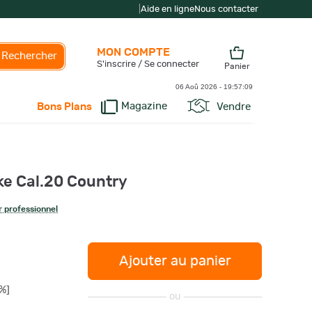
|
Aide en ligne
Nous contacter
MON COMPTE
Rechercher
S'inscrire / Se connecter
Panier
06 Aoû 2026 -
19:57:10
Magazine
Vendre
Bons Plans
ke Cal.20 Country
 professionnel
Ajouter au panier
%]
ou