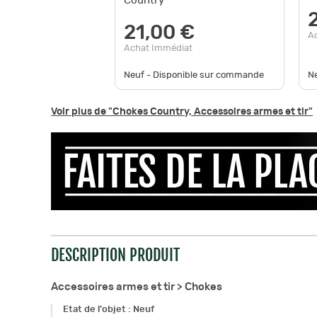
Country
21,00 €
A
Achat Immédiat
Neuf - Disponible sur commande
Ne
Voir plus de "Chokes Country, Accessoires armes et tir"
DESCRIPTION PRODUIT
Accessoires armes et tir >
Chokes
Etat de l'objet
:
Neuf