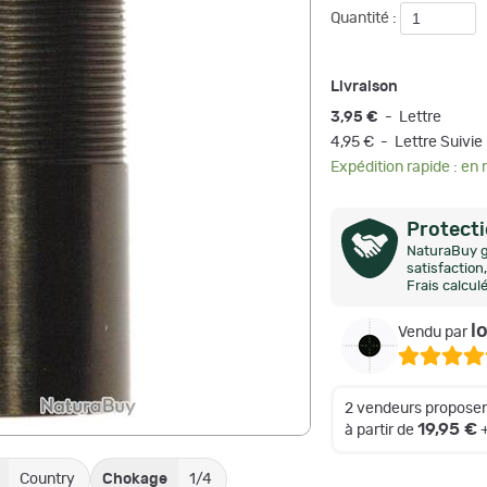
Quantité :
Livraison
3,95 €
- Lettre
4,95 € - Lettre Suivie
Expédition rapide : en
Protect
NaturaBuy g
satisfactio
Frais calcul
l
Vendu par
2 vendeurs proposen
19,95 €
à partir de
+
Country
Chokage
1/4