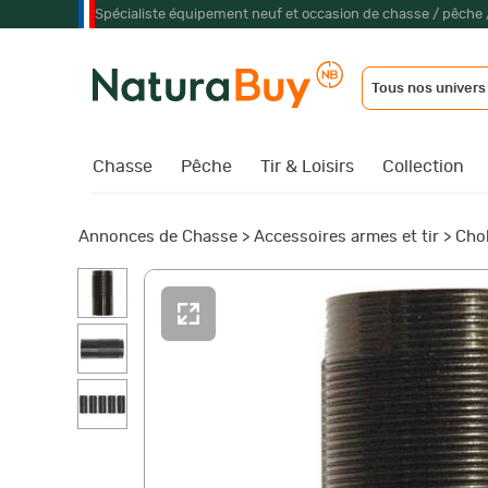
Spécialiste équipement neuf et occasion de chasse / pêche 
Tous nos univers
Chasse
Pêche
Tir & Loisirs
Collection
Annonces de Chasse
>
Accessoires armes et tir
>
Cho