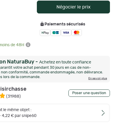
Négocier le prix
Paiements sécurisés
 moins de 48H
ion NaturaBuy
-
Achetez en toute confiance
arantit votre achat pendant 30 jours en cas de non-
n, non conformité, commande endommagée, non délivrance.
és lors de la commande.
En savoir plus
oisirchasse
Poser une question
(
31988
)
t le même objet :
 4,22 € par snipe60