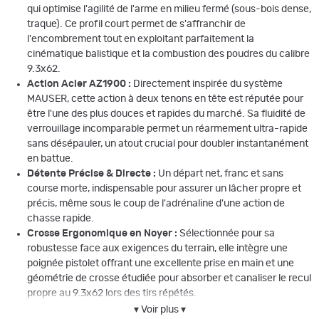
qui optimise l'agilité de l'arme en milieu fermé (sous-bois dense,
traque). Ce profil court permet de s'affranchir de
l'encombrement tout en exploitant parfaitement la
cinématique balistique et la combustion des poudres du calibre
9.3x62.
Action Acier AZ1900 :
Directement inspirée du système
MAUSER, cette action à deux tenons en tête est réputée pour
être l'une des plus douces et rapides du marché. Sa fluidité de
verrouillage incomparable permet un réarmement ultra-rapide
sans désépauler, un atout crucial pour doubler instantanément
en battue.
Détente Précise & Directe :
Un départ net, franc et sans
course morte, indispensable pour assurer un lâcher propre et
précis, même sous le coup de l'adrénaline d'une action de
chasse rapide.
Crosse Ergonomique en Noyer :
Sélectionnée pour sa
robustesse face aux exigences du terrain, elle intègre une
poignée pistolet offrant une excellente prise en main et une
géométrie de crosse étudiée pour absorber et canaliser le recul
propre au 9.3x62 lors des tirs répétés.
▾ Voir plus ▾