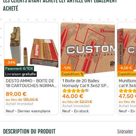
LES CLIENTS AYANT ACHETÉ CET ARTICLE ONT ÉGALEMENT
ACHETÉ
-34%
-12%
-4,50 €
Paiement 4/10X
Livraison
gratuite
Expédition
1j
Expéditio
DESTO AMMO - BOITE DE
1 Boite de 20 Balles
Munitio
18 CARTOUCHES NORMA
Hornady Cal 9.3x62 SP
cal.9.3x
CAL.375HHM 300GR SP
Interlock 286gr
Internat
(5)
89,00 €
46,00 €
47,50
au lieu de
135,00 €
au lieu de
52,01 €
au lieu de
Achat Immédiat
Achat Immédiat
Achat Im
Neuf - Dernier exemplaire
Neuf - En stock
Neuf - En
DESCRIPTION DU PRODUIT
Signaler