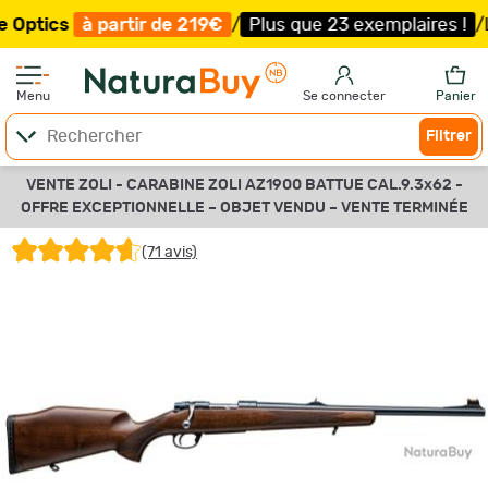
partir de 219€
/
Plus que 23 exemplaires !
/
Livraison of
Menu
Se connecter
Panier
Filtrer
VENTE ZOLI - CARABINE ZOLI AZ1900 BATTUE CAL.9.3x62 -
OFFRE EXCEPTIONNELLE –
OBJET VENDU –
VENTE TERMINÉE
(71 avis)