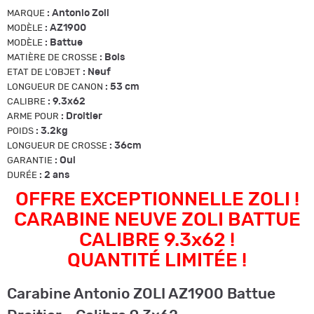
:
Antonio Zoli
MARQUE
:
AZ1900
MODÈLE
:
Battue
MODÈLE
:
Bois
MATIÈRE DE CROSSE
:
Neuf
ETAT DE L'OBJET
:
53 cm
LONGUEUR DE CANON
:
9.3x62
CALIBRE
:
Droitier
ARME POUR
:
3.2kg
POIDS
:
36cm
LONGUEUR DE CROSSE
:
Oui
GARANTIE
:
2 ans
DURÉE
OFFRE EXCEPTIONNELLE ZOLI !
CARABINE NEUVE ZOLI BATTUE
CALIBRE 9.3x62 !
QUANTITÉ LIMITÉE !
Carabine Antonio ZOLI AZ1900 Battue