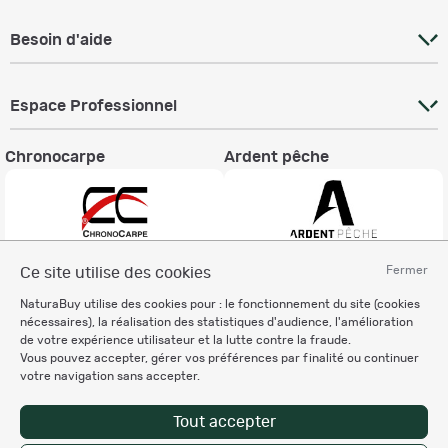
Besoin d'aide
Espace Professionnel
Chronocarpe
Ardent pêche
Fermer
Ce site utilise des cookies
Informations légales
NaturaBuy utilise des cookies pour : le fonctionnement du site (cookies
Charte éthique
nécessaires), la réalisation des statistiques d'audience, l'amélioration
Mentions légales
de votre expérience utilisateur et la lutte contre la fraude.
Vous pouvez accepter, gérer vos préférences par finalité ou continuer
Règlement & Conditions d'utilisation
votre navigation sans accepter.
Politique de protection
des données personnelles
Tout accepter
Personnalisation des cookies