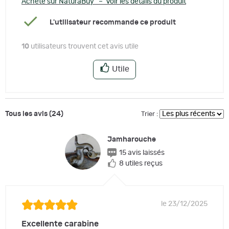
Acheté sur NaturaBuy – Voir les détails du produit
CATEGORIE
: C
POIDS
: 3.15
L'utilisateur recommande ce produit
CALIBRE
: 9.3x62
LONGUEUR CANON
: 530mm
10
utilisateurs trouvent cet avis utile
LONGUEUR CROSSE
: 360mm
GARANTIE
: 2 ans
Utile
CAPACITÉ
: 3+1
FINITION CROSSE
: NOYER PONCÉ HUILÉ
FINITION CANON
: BRONZÉ
Tous les avis (24)
Trier :
Jamharouche
15 avis laissés
8 utiles reçus
le 23/12/2025
Excellente carabine