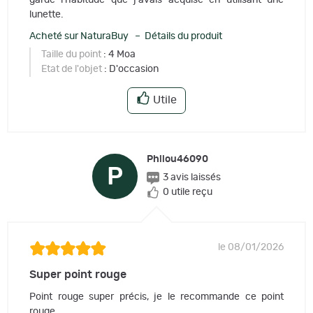
garde l'habitude que j'avais acquise en utilisant une
lunette.
Acheté sur NaturaBuy – Détails du produit
Taille du point
: 4 Moa
Etat de l'objet
: D'occasion
Utile
Philou46090
P
3 avis laissés
0 utile reçu
le 08/01/2026
Super point rouge
Point rouge super précis, je le recommande ce point
rouge.