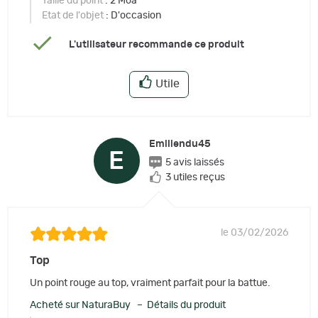
Taille du point
: 2 Moa
Etat de l'objet
: D'occasion
L'utilisateur recommande ce produit
Utile
Emiliendu45
E
5 avis laissés
3 utiles reçus
le 03/02/2026
Top
Un point rouge au top, vraiment parfait pour la battue.
Acheté sur NaturaBuy – Détails du produit