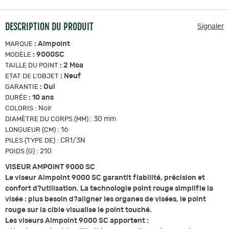
DESCRIPTION DU PRODUIT
Signaler
:
Aimpoint
MARQUE
:
9000SC
MODÈLE
:
2 Moa
TAILLE DU POINT
:
Neuf
ETAT DE L'OBJET
:
Oui
GARANTIE
:
10 ans
DURÉE
:
Noir
COLORIS
:
30 mm
DIAMÈTRE DU CORPS (MM)
:
16
LONGUEUR (CM)
:
CR1/3N
PILES (TYPE DE)
:
210
POIDS (G)
VISEUR AMPOINT 9000 SC
Le viseur Aimpoint 9000 SC garantit fiabilité, précision et
confort d?utilisation. La technologie point rouge simplifie la
visée : plus besoin d?aligner les organes de visées, le point
rouge sur la cible visualise le point touché.
Les viseurs Aimpoint 9000 SC apportent :