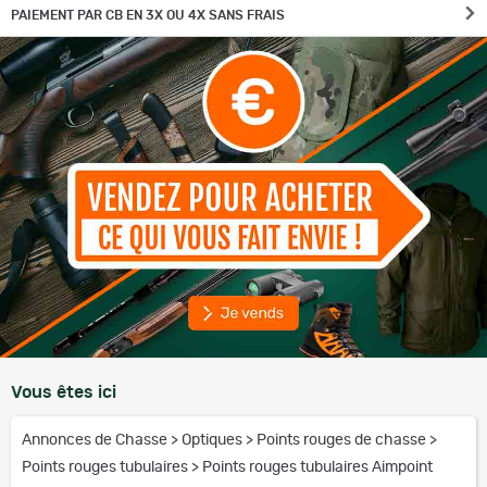
PAIEMENT PAR CB EN 3X OU 4X SANS FRAIS
Vous êtes ici
Annonces de Chasse
>
Optiques
>
Points rouges de chasse
>
Points rouges tubulaires
>
Points rouges tubulaires Aimpoint