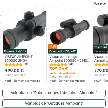
Voir plus
-12%
Paiement
Paiement 4/10X
Paiement 4/10/24X
Livraison
VISEUR AIMPOINT
Viseur point rouge
Viseur p
9000SC 2MOA
Aimpoint 9000SC - 2 MOA
Aimpoint
Noir
(289)
(289)
595,06 €
499,00 €
779,0
au lieu de
679,00 €
Achat Immédiat
Achat Im
Achat Immédiat
Neuf - Dernier exemplaire
Neuf - Dernier exemplaire
Neuf - De
Voir plus de "Points rouges tubulaires Aimpoint"
Voir plus de "Optiques Aimpoint"