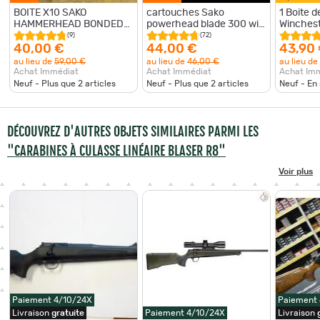
BOITE X10 SAKO
cartouches Sako
1 Boite d
HAMMERHEAD BONDED
powerhead blade 300 win
Winchest
SOFT POINT 300WIN MAG
mag 170 grs 11g
Power Po
(9)
(72)
220GR
40,00 €
44,00 €
43,90
au lieu de
59,00 €
au lieu de
46,00 €
au lieu de
Achat Immédiat
Achat Immédiat
Achat Im
Neuf - Plus que
2
articles
Neuf - Plus que
2
articles
Neuf - En
DÉCOUVREZ D'AUTRES OBJETS SIMILAIRES PARMI LES
"CARABINES À CULASSE LINÉAIRE BLASER R8"
Voir plus
Paiement 4/10/24X
Paiement 4
Livraison
gratuite
Paiement 4/10/24X
Livraison