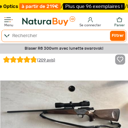
partir de 219€
/
Plus que 96 exemplaires !
/
Livraison of
Menu
Se connecter
Panier
Filtrer
Blaser R8 300wm avec lunette swarovski
(209 avis)