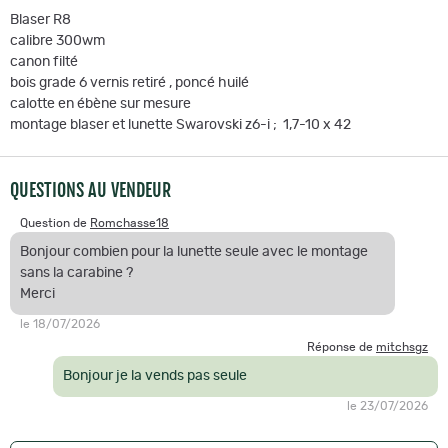
Blaser R8
calibre 300wm
canon filté
bois grade 6 vernis retiré , poncé huilé
calotte en ébène sur mesure
montage blaser et lunette Swarovski z6-i ; 1,7-10 x 42
QUESTIONS AU VENDEUR
Question de
Romchasse18
Bonjour combien pour la lunette seule avec le montage
sans la carabine ?
Merci
le 18/07/2026
Réponse de
mitchsgz
Bonjour je la vends pas seule
le 23/07/2026