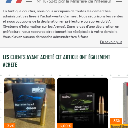
En tant que courtier, nous nous occupons de toutes les démarches
administratives liées à l'achat-vente d'armes ; Nous sécurisons les ventes
et nous occupons de la déclaration en préfecture ou auprès du SIA
(Système d'Information sur les Armes). Dans le cas d'une déclaration en
préfecture, vous recevrez directement les récépissés à votre domicile.
Vous n'avez aucune démarche administrative à faire.
En savoir plus
LES CLIENTS AYANT ACHETÉ CET ARTICLE ONT ÉGALEMENT
ACHETÉ
-35%
-32%
-2,00 €
Expéditio