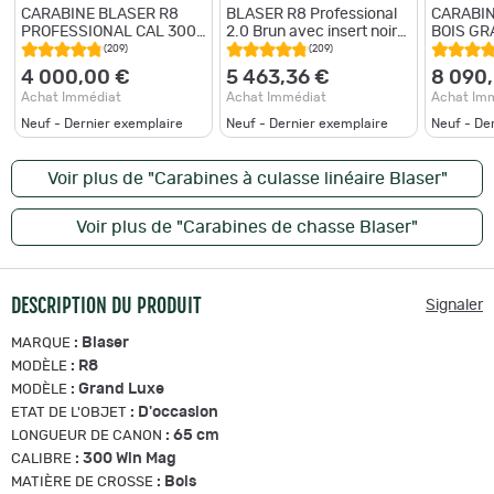
CARABINE BLASER R8
BLASER R8 Professional
CARABIN
PROFESSIONAL CAL 300
2.0 Brun avec insert noirs,
BOIS GR
WIN MAG CHARGEUR FIXE
300 WIN MAG fluté fileté
CALIBR
(209)
(209)
AVEC ORGANES DE VISEE
65cm
ORGANES
4 000,00 €
5 463,36 €
8 090
FILETE 
Achat Immédiat
Achat Immédiat
Achat Im
Neuf - Dernier exemplaire
Neuf - Dernier exemplaire
Neuf - De
Voir plus de "Carabines à culasse linéaire Blaser"
Voir plus de "Carabines de chasse Blaser"
DESCRIPTION DU PRODUIT
Signaler
:
Blaser
MARQUE
:
R8
MODÈLE
:
Grand Luxe
MODÈLE
:
D'occasion
ETAT DE L'OBJET
:
65 cm
LONGUEUR DE CANON
:
300 Win Mag
CALIBRE
:
Bois
MATIÈRE DE CROSSE