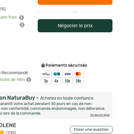
4%]
ou
sans frais
Négocier le prix
Paiements sécurisés
mo Recommandé
 moins de 48H
ion NaturaBuy
-
Achetez en toute confiance
arantit votre achat pendant 30 jours en cas de non-
n, non conformité, commande endommagée, non délivrance.
és lors de la commande.
En savoir plus
OLENE
Poser une question
(
235
)