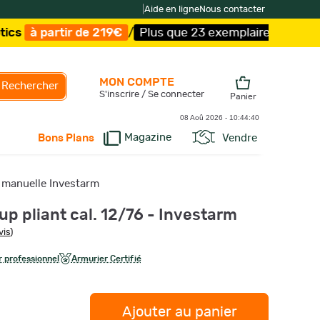
|
Aide en ligne
Nous contacter
 de 219€
/
Plus que 23 exemplaires !
/
Livraison offerte 
MON COMPTE
Rechercher
S'inscrire / Se connecter
Panier
08 Aoû 2026 -
10:44:41
Magazine
Vendre
Bons Plans
n manuelle Investarm
p pliant cal. 12/76 - Investarm
vis
)
 professionnel
Armurier Certifié
Ajouter au panier