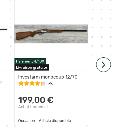
Paiement 4/10X
Paiement 4
Livraison
gratuite
Expédition
Investarm monocoup 12/70
Fusil 7
2
monocou
(
55
)
199,00 €
734
Achat Immédiat
Achat Im
Neuf - De
Occasion - Article disponible
disponible