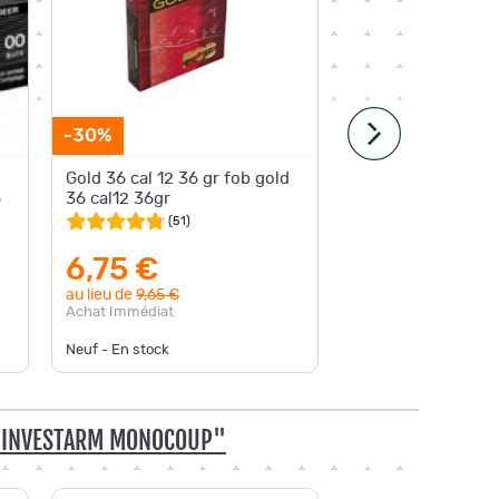
-30%
-12%
Gold 36 cal 12 36 gr fob gold
Munitio
6
36 cal12 36gr
BJ - Cal
(
51
)
6,75 €
15,8
au lieu de
9,65 €
au lieu d
Achat Immédiat
Achat Im
Neuf - En stock
Neuf - En
E INVESTARM MONOCOUP"