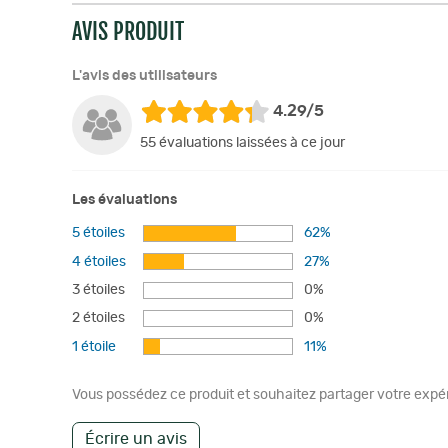
AVIS PRODUIT
L'avis des utilisateurs
4.29/5
55 évaluations laissées à ce jour
Les évaluations
5 étoiles
62%
4 étoiles
27%
3 étoiles
0%
2 étoiles
0%
1 étoile
11%
Vous possédez ce produit et souhaitez partager votre expéri
Écrire un avis