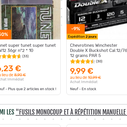
-9%
30%
Expédition
2 jours
unet super tunet super tunet
Chevrotines Winchester
al12 36gr n°2 * 10
Double X Buckshot Cal.12/7
12 grains PAR 5
(
33
)
(
30
)
6,23 €
9,99 €
 lieu de
8,90 €
au lieu de
10,99 €
chat Immédiat
Achat Immédiat
uf - Plus que
2
articles en stock !
Neuf - En stock
MI LES
"FUSILS MONOCOUP ET À RÉPÉTITION MANUELL