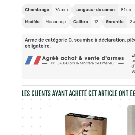
Chambrage
76 mm
Longueur de canon
81 cm
Modèle
Monocoup
Calibre
12
Garantie
2 
Arme de catégorie C, soumise à déclaration, pièc
obligatoire.
E
p
d
V
LES CLIENTS AYANT ACHETÉ CET ARTICLE ONT 