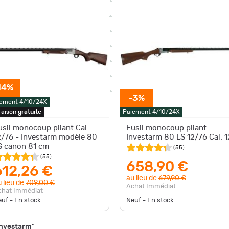
14%
-3%
ement 4/10/24X
raison
gratuite
Paiement 4/10/24X
usil monocoup pliant Cal.
Fusil monocoup pliant
2/76 - Investarm modèle 80
Investarm 80 LS 12/76 Cal. 1
S canon 81 cm
(
55
)
(
55
)
658,90 €
612,26 €
au lieu de
679,90 €
 lieu de
709,00 €
Achat Immédiat
chat Immédiat
uf - En stock
Neuf - En stock
Investarm"