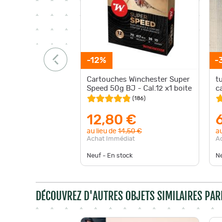
-12%
-
Cartouches Winchester Super
t
Speed 50g BJ - Cal.12 x1 boite
c
(
186
)
12,80 €
au lieu de
14,50 €
au
Achat Immédiat
A
Neuf - En stock
Ne
DÉCOUVREZ D'AUTRES OBJETS SIMILAIRES PAR