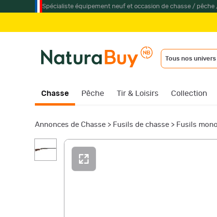
Spécialiste équipement neuf et occasion de chasse / pêche 
Tous nos univers
Chasse
Pêche
Tir & Loisirs
Collection
Annonces de Chasse
>
Fusils de chasse
>
Fusils mono