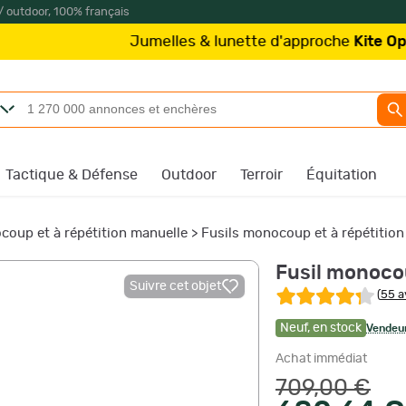
/ outdoor, 100% français
Jumelles & lunette d'approche
Kite Optics
à partir
Tactique & Défense
Outdoor
Terroir
Équitation
coup et à répétition manuelle
>
Fusils monocoup et à répétitio
Fusil monocou
Suivre cet objet
(
55 a
Neuf
,
en stock
Vendeur
Achat immédiat
709,00 €