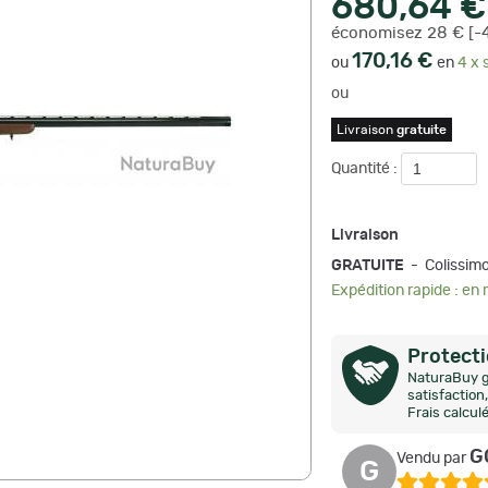
680,64 €
économisez 28 € [-
170,16 €
ou
en
4 x 
ou
Livraison
gratuite
Quantité :
Livraison
GRATUITE
- Colissi
Expédition rapide : en
Protect
NaturaBuy g
satisfactio
Frais calcul
G
Vendu par
G