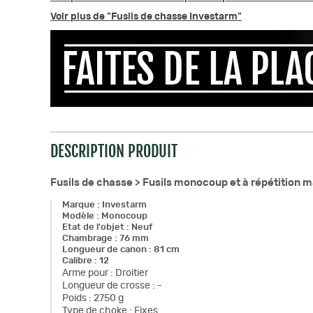
Voir plus de "Fusils de chasse Investarm"
DESCRIPTION PRODUIT
Fusils de chasse >
Fusils monocoup et à répétition 
Marque
:
Investarm
Modèle
:
Monocoup
Etat de l'objet
:
Neuf
Chambrage
:
76 mm
Longueur de canon
:
81 cm
Calibre
:
12
Arme pour
:
Droitier
Longueur de crosse
:
-
Poids
:
2750 g
Type de choke
:
Fixes