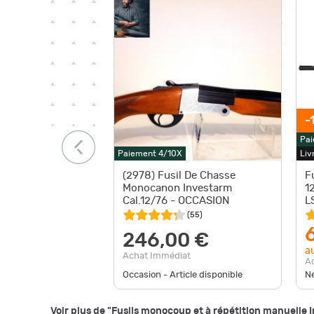
-
Pai
Paiement 4/10X
Liv
(2978) Fusil De Chasse
F
Monocanon Investarm
1
Cal.12/76 - OCCASION
L
(
55
)
246,00 €
au
Achat Immédiat
A
Occasion - Article disponible
Ne
Voir plus de "Fusils monocoup et à répétition manuelle 