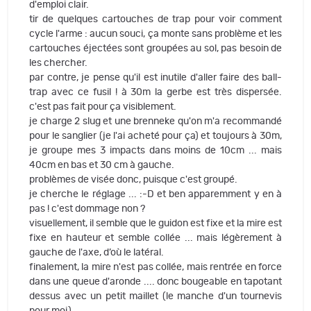
d'emploi clair.
tir de quelques cartouches de trap pour voir comment
cycle l'arme : aucun souci, ça monte sans problème et les
cartouches éjectées sont groupées au sol, pas besoin de
les chercher.
par contre, je pense qu'il est inutile d'aller faire des ball-
trap avec ce fusil ! à 30m la gerbe est très dispersée.
c'est pas fait pour ça visiblement.
je charge 2 slug et une brenneke qu'on m'a recommandé
pour le sanglier (je l'ai acheté pour ça) et toujours à 30m,
je groupe mes 3 impacts dans moins de 10cm ... mais
40cm en bas et 30 cm à gauche.
problèmes de visée donc, puisque c'est groupé.
je cherche le réglage ... :-D et ben apparemment y en à
pas ! c'est dommage non ?
visuellement, il semble que le guidon est fixe et la mire est
fixe en hauteur et semble collée ... mais légèrement à
gauche de l'axe, d’où le latéral.
finalement, la mire n'est pas collée, mais rentrée en force
dans une queue d'aronde .... donc bougeable en tapotant
dessus avec un petit maillet (le manche d'un tournevis
pour moi)