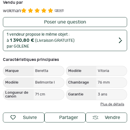
Vendu par
wokman
(28149)
Poser une question
1 vendeur propose le même objet :
1 390,80 €
à
(Livraison GRATUITE)
par GOLENE
Caractéristiques principales
Marque
Beretta
Modèle
Vitoria
Modèle
Bellmonte I
Chambrage
76 mm
Longueur de
71 cm
Garantie
3 ans
canon
Plus de détails
Suivre
Partager
Vendre