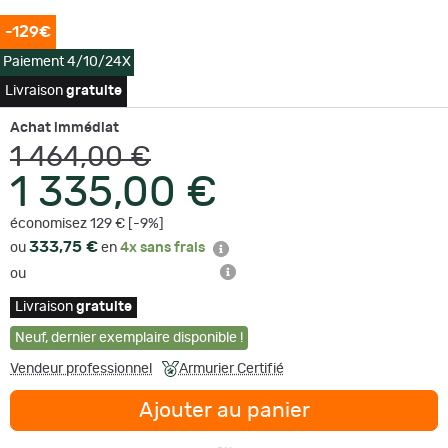
-129€
Paiement 4/10/24X
Livraison
gratuite
Achat immédiat
1 464,00 €
1 335,00 €
économisez 129 € [-9%]
333,75 €
ou
en
4x sans frais
ou
Livraison
gratuite
Neuf
,
dernier exemplaire disponible !
Vendeur professionnel
Armurier Certifié
Ajouter au panier