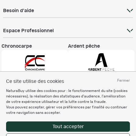
Besoin d'aide
Espace Professionnel
Chronocarpe
Ardent pêche
Fermer
Ce site utilise des cookies
Informations légales
NaturaBuy utilise des cookies pour : le fonctionnement du site (cookies
Charte éthique
nécessaires), la réalisation des statistiques d'audience, l'amélioration
Mentions légales
de votre expérience utilisateur et la lutte contre la fraude.
Vous pouvez accepter, gérer vos préférences par finalité ou continuer
Règlement & Conditions d'utilisation
votre navigation sans accepter.
Politique de protection
des données personnelles
Tout accepter
Personnalisation des cookies