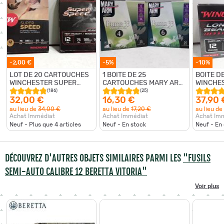
-2,00 €
-5%
-10%
LOT DE 20 CARTOUCHES
1 BOITE DE 25
BOITE D
WINCHESTER SUPER
CARTOUCHES MARY ARM
WINCHE
SPEED MAGNUM CAL12
PUMA 33 CALINRE12 33G
BEARD CAL
(186)
(25)
BOURRE JUPE
NEUF DE
32,00 €
16,30 €
37,90 
ET N 6
au lieu de
34,00 €
au lieu de
17,20 €
au lieu de
Achat Immédiat
Achat Immédiat
Achat Im
Neuf - Plus que
4
articles
Neuf - En stock
Neuf - En
DÉCOUVREZ D'AUTRES OBJETS SIMILAIRES PARMI LES
"FUSILS
SEMI-AUTO CALIBRE 12 BERETTA VITORIA"
Voir plus