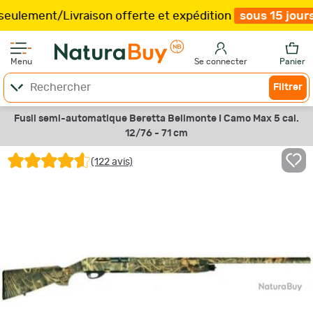
ivraison offerte et expédition
sous 15 jours
/
Plus que
Menu
Se connecter
Panier
Filtrer
Fusil semi-automatique Beretta Bellmonte I Camo Max 5 cal.
12/76 - 71 cm
(122 avis)