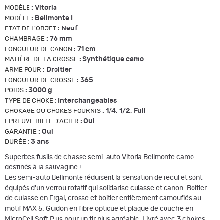
:
Vitoria
MODÈLE
:
Bellmonte I
MODÈLE
:
Neuf
ETAT DE L'OBJET
:
76 mm
CHAMBRAGE
:
71 cm
LONGUEUR DE CANON
:
Synthétique camo
MATIÈRE DE LA CROSSE
:
Droitier
ARME POUR
:
365
LONGUEUR DE CROSSE
:
3000 g
POIDS
:
Interchangeables
TYPE DE CHOKE
:
1/4, 1/2, Full
CHOKAGE OU CHOKES FOURNIS
:
Oui
EPREUVE BILLE D'ACIER
:
Oui
GARANTIE
:
3 ans
DURÉE
Superbes fusils de chasse semi-auto Vitoria Bellmonte camo
destinés à la sauvagine !
Les semi-auto Bellmonte réduisent la sensation de recul et sont
équipés d'un verrou rotatif qui solidarise culasse et canon. Boîtier
de culasse en Ergal, crosse et boitier entièrement camouflés au
motif MAX 5. Guidon en fibre optique et plaque de couche en
MicroCell Soft Plus pour un tir plus agréable. Livré avec 3 chokes