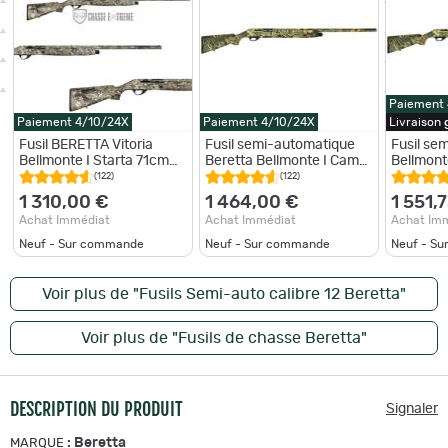
Paiement
Paiement 4/10/24X
Paiement 4/10/24X
Livraison
Fusil BERETTA Vitoria
Fusil semi-automatique
Fusil se
Bellmonte I Starta 71cm
Beretta Bellmonte I Camo
Bellmont
Cal 12/76 Camo
Max 5 Cal. 12/76 Belmonte
12-76 Be
(122)
(122)
I - 71 cm
1 310,00 €
1 464,00 €
1 551,
Achat Immédiat
Achat Immédiat
Achat Im
Neuf - Sur commande
Neuf - Sur commande
Neuf - S
Voir plus de "Fusils Semi-auto calibre 12 Beretta"
Voir plus de "Fusils de chasse Beretta"
DESCRIPTION DU PRODUIT
Signaler
:
Beretta
MARQUE