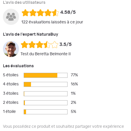
L'avis des utilisateurs
4.58/5
122 évaluations laissées à ce jour
L'avis de l'expert NaturaBuy
3.5/5
Test du Beretta Belmonte II
Les évaluations
5 étoiles
77%
4 étoiles
16%
3 étoiles
1%
2 étoiles
2%
1 étoile
5%
Vous possédez ce produit et souhaitez partager votre expérience