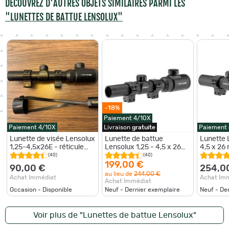
DÉCOUVREZ D'AUTRES OBJETS SIMILAIRES PARMI LES
"LUNETTES DE BATTUE LENSOLUX"
-18%
Paiement 4/10X
Paiement 4/10X
Livraison
gratuite
Paiement
Lunette de visée Lensolux
Lunette de battue
Lunette 
1,25-4,5x26E - réticule
Lensolux 1,25 - 4,5 x 26
4,5 x 26
illuminé n°4
mm
(40)
(40)
199,00 €
90,00 €
254,0
au lieu de
244,00 €
Achat Immédiat
Achat Im
Achat Immédiat
Occasion - Disponible
Neuf - Dernier exemplaire
Neuf - De
Voir plus de "Lunettes de battue Lensolux"