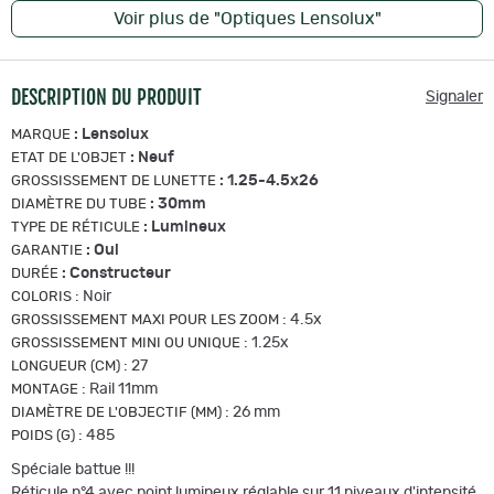
Voir plus de "Optiques Lensolux"
DESCRIPTION DU PRODUIT
Signaler
:
Lensolux
MARQUE
:
Neuf
ETAT DE L'OBJET
:
1.25-4.5x26
GROSSISSEMENT DE LUNETTE
:
30mm
DIAMÈTRE DU TUBE
:
Lumineux
TYPE DE RÉTICULE
:
Oui
GARANTIE
:
Constructeur
DURÉE
:
Noir
COLORIS
:
4.5x
GROSSISSEMENT MAXI POUR LES ZOOM
:
1.25x
GROSSISSEMENT MINI OU UNIQUE
:
27
LONGUEUR (CM)
:
Rail 11mm
MONTAGE
:
26 mm
DIAMÈTRE DE L'OBJECTIF (MM)
:
485
POIDS (G)
Spéciale battue !!!
Réticule n°4 avec point lumineux réglable sur 11 niveaux d'intensité.