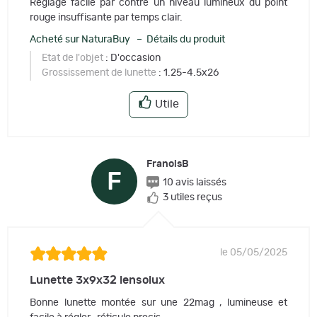
Réglage facile par contre un niveau lumineux du point
rouge insuffisante par temps clair.
Acheté sur NaturaBuy – Détails du produit
Etat de l'objet
: D'occasion
Grossissement de lunette
: 1.25-4.5x26
Utile
FranoisB
F
10 avis laissés
3 utiles reçus
le 05/05/2025
Lunette 3x9x32 lensolux
Bonne lunette montée sur une 22mag , lumineuse et