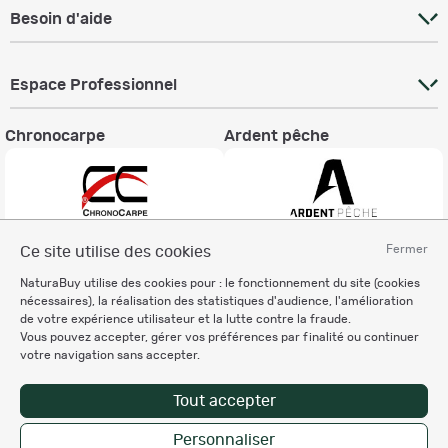
Besoin d'aide
Espace Professionnel
Chronocarpe
Ardent pêche
Fermer
Ce site utilise des cookies
Informations légales
NaturaBuy utilise des cookies pour : le fonctionnement du site (cookies
Charte éthique
nécessaires), la réalisation des statistiques d'audience, l'amélioration
Mentions légales
de votre expérience utilisateur et la lutte contre la fraude.
Vous pouvez accepter, gérer vos préférences par finalité ou continuer
Règlement & Conditions d'utilisation
votre navigation sans accepter.
Politique de protection
des données personnelles
Tout accepter
Personnalisation des cookies
Personnaliser