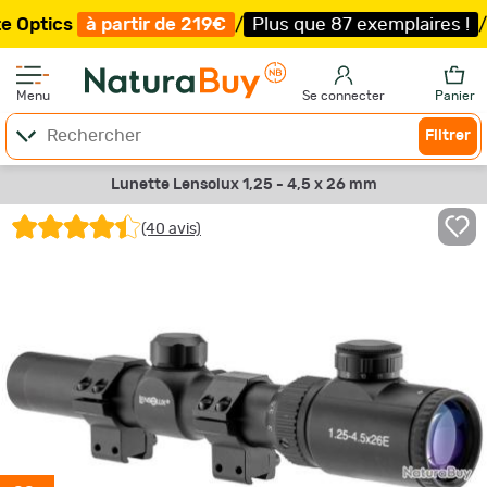
partir de 219€
/
Plus que 87 exemplaires !
/
Livraison of
Menu
Se connecter
Panier
Filtrer
Lunette Lensolux 1,25 - 4,5 x 26 mm
(40 avis)