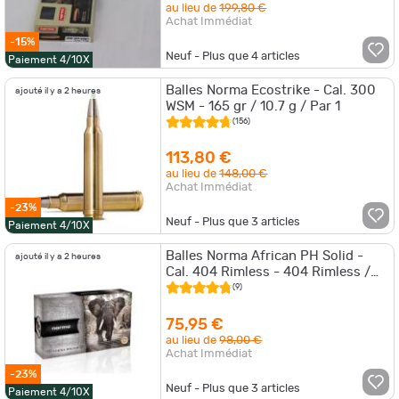
au lieu de
199,80 €
Achat Immédiat
-15%
Neuf - Plus que
4
articles
Paiement 4/10X
Balles Norma Ecostrike - Cal. 300
ajouté il y a 2 heures
WSM - 165 gr / 10.7 g / Par 1
(156)
113,80 €
au lieu de
148,00 €
Achat Immédiat
-23%
Neuf - Plus que
3
articles
Paiement 4/10X
Balles Norma African PH Solid -
ajouté il y a 2 heures
Cal. 404 Rimless - 404 Rimless /
Par 1
(9)
75,95 €
au lieu de
98,00 €
Achat Immédiat
-23%
Neuf - Plus que
3
articles
Paiement 4/10X