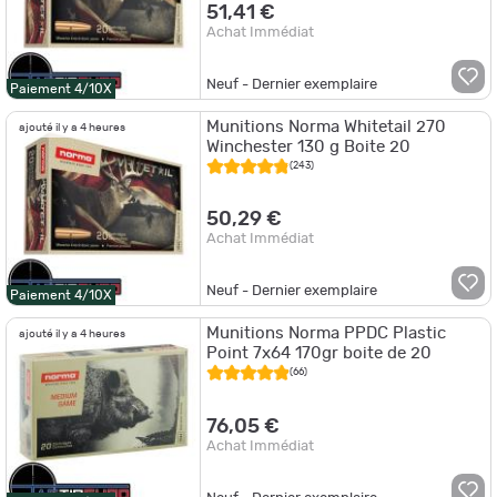
51,41 €
Achat Immédiat
Neuf - Dernier exemplaire
Paiement 4/10X
Munitions Norma Whitetail 270
ajouté il y a 4 heures
Winchester 130 g Boite 20
(243)
50,29 €
Achat Immédiat
Neuf - Dernier exemplaire
Paiement 4/10X
Munitions Norma PPDC Plastic
ajouté il y a 4 heures
Point 7x64 170gr boite de 20
(66)
76,05 €
Achat Immédiat