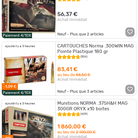
56,37 €
Achat Immédiat
Neuf - Plus que
2
articles
Paiement 4/10X
CARTOUCHES Norma .300WIN MAG
ajouté il y a 3 heures
Pointe Plastique 180 gr
(504)
83,41 €
au lieu de
84,50 €
Achat Immédiat
-1,09 €
Neuf - Plus que
3
articles
Paiement 4/10X
Munitions NORMA .375H&H MAG
ajouté il y a 3 heures
300GR ORYX x10 boites
(409)
1 860,00 €
au lieu de
2 100,00 €
Achat Immédiat