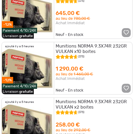
(375)
645,00 €
au lieu de
730,00 €
Achat Immédiat
-12%
Paiement 4/10/24X
Neuf - En stock
Livraison
gratuite
Munitions NORMA 9.3X74R 232GR
ajouté il y a 5 heures
VULKAN x10 boites
(375)
1 290,00 €
au lieu de
1 460,00 €
Achat Immédiat
-12%
Paiement 4/10/24X
Neuf - En stock
Livraison
gratuite
Munitions NORMA 9.3X74R 232GR
ajouté il y a 5 heures
VULKAN x2 boites
(375)
258,00 €
au lieu de
292,00 €