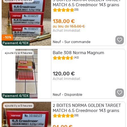
ajouté il y a 4 heures
MATCH 6.5 Creedmoor 143 grains
(33)
138,00 €
au lieu de
153,00 €
Achat Immédiat
-10%
Neuf - Sur commande
Paiement 4/10X
Balle 308 Norma Magnum
ajouté il y a 4 heures
(42)
120,00 €
Achat Immédiat
Neuf - Disponible
Paiement 4/10X
2 BOITES NORMA GOLDEN TARGET
ajouté il y a 5 heures
MATCH 6.5 Creedmoor 143 grains
(33)