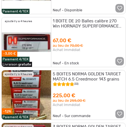
Neuf - Disponible
Paiement 4/10X
1 BOITE DE 20 Balles calibre 270
ajouté il y a 4 heures
Win HORNADY SUPERFORMANCE
SST 140GR
67,00 €
au lieu de
70,00 €
Achat Immédiat
-3,00 €
Paiement 4/10X
Neuf - En stock
Livraison
gratuite
5 BOITES NORMA GOLDEN TARGET
ajouté il y a 4 heures
MATCH 6.5 Creedmoor 143 grains
(33)
225,00 €
au lieu de
255,00 €
Achat Immédiat
-12%
Neuf - Sur commande
Paiement 4/10X
3 BOITES NORMA GOLDEN TARGET