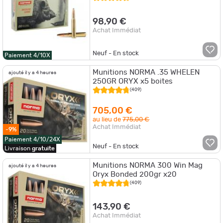
98,90 €
Achat Immédiat
Neuf - En stock
Paiement 4/10X
Munitions NORMA .35 WHELEN
ajouté il y a 4 heures
250GR ORYX x5 boites
(409)
705,00 €
au lieu de
775,00 €
Achat Immédiat
-9%
Paiement 4/10/24X
Neuf - En stock
Livraison
gratuite
Munitions NORMA 300 Win Mag
ajouté il y a 4 heures
Oryx Bonded 200gr x20
(409)
143,90 €
Achat Immédiat