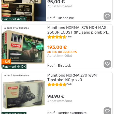
95,00 €
Achat Immédiat
Neuf - Disponible
Paiement 4/10X
Munitions NORMA .375 H&H MAG
ajouté il y a 4 heures
250GR ECOSTRIKE sans plomb x1
boite
(156)
193,00 €
au lieu de
220,00 €
Achat Immédiat
-12%
Neuf - En stock
Paiement 4/10X
Munitions NORMA 270 WSM
ajouté il y a 4 heures
Tipstrike 140gr x20
(163)
98,90 €
Achat Immédiat
Neuf - Dernier exemplaire