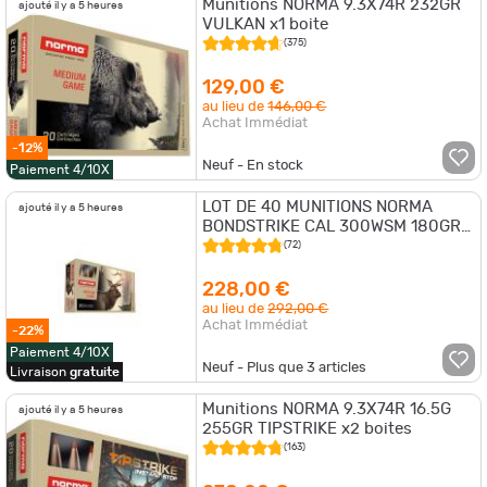
Munitions NORMA 9.3X74R 232GR
ajouté il y a 5 heures
VULKAN x1 boite
(375)
129,00 €
au lieu de
146,00 €
Achat Immédiat
-12%
Neuf - En stock
Paiement 4/10X
LOT DE 40 MUNITIONS NORMA
ajouté il y a 5 heures
BONDSTRIKE CAL 300WSM 180GR
11.7G
(72)
228,00 €
au lieu de
292,00 €
Achat Immédiat
-22%
Paiement 4/10X
Neuf - Plus que
3
articles
Livraison
gratuite
Munitions NORMA 9.3X74R 16.5G
ajouté il y a 5 heures
255GR TIPSTRIKE x2 boites
(163)