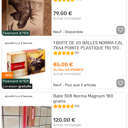
79,00 €
Achat Immédiat
Neuf - Disponible
Paiement 4/10X
1 BOITE DE 20 BALLES NORMA CAL
ajouté il y a 4 heures
7X64 POINTE PLASTIQUE 11G 170
GR
(31)
85,00 €
au lieu de
99,00 €
Achat Immédiat
-14%
Paiement 4/10X
Neuf - Plus que
3
articles
Livraison
gratuite
Balle 308 Norma Magnum 180
ajouté il y a 4 heures
grains
(42)
120,00 €
Achat Immédiat