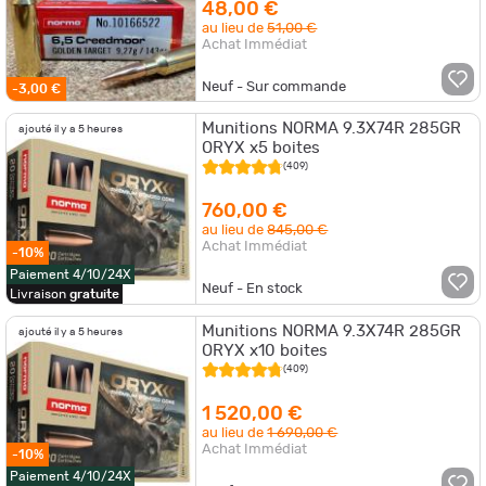
48,00 €
au lieu de
51,00 €
Achat Immédiat
Neuf - Sur commande
-3,00 €
Munitions NORMA 9.3X74R 285GR
ajouté il y a 5 heures
ORYX x5 boites
(409)
760,00 €
au lieu de
845,00 €
Achat Immédiat
-10%
Paiement 4/10/24X
Neuf - En stock
Livraison
gratuite
Munitions NORMA 9.3X74R 285GR
ajouté il y a 5 heures
ORYX x10 boites
(409)
1 520,00 €
au lieu de
1 690,00 €
Achat Immédiat
-10%
Paiement 4/10/24X