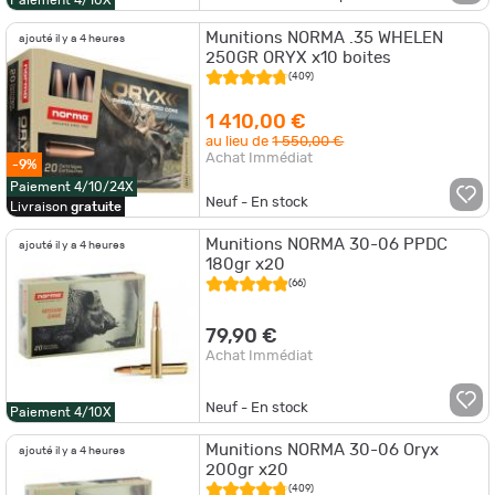
Paiement 4/10X
Munitions NORMA .35 WHELEN
ajouté il y a 4 heures
250GR ORYX x10 boites
(409)
1 410,00 €
au lieu de
1 550,00 €
Achat Immédiat
-9%
Paiement 4/10/24X
Neuf - En stock
Livraison
gratuite
Munitions NORMA 30-06 PPDC
ajouté il y a 4 heures
180gr x20
(66)
79,90 €
Achat Immédiat
Neuf - En stock
Paiement 4/10X
Munitions NORMA 30-06 Oryx
ajouté il y a 4 heures
200gr x20
(409)