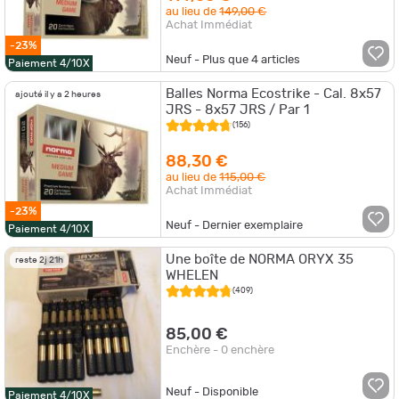
au lieu de
149,00 €
Achat Immédiat
-23%
Neuf - Plus que
4
articles
Paiement 4/10X
Balles Norma Ecostrike - Cal. 8x57
ajouté il y a 2 heures
JRS - 8x57 JRS / Par 1
(156)
88,30 €
au lieu de
115,00 €
Achat Immédiat
-23%
Neuf - Dernier exemplaire
Paiement 4/10X
Une boîte de NORMA ORYX 35
reste 2j 21h
WHELEN
(409)
85,00 €
Enchère - 0 enchère
Neuf - Disponible
Paiement 4/10X