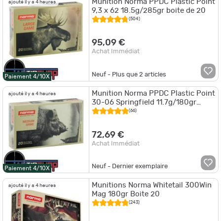
Munition Norma PPDC Plastic Point
ajouté il y a 4 heures
9,3 x 62 18.5g/285gr boite de 20
(504)
95,09 €
Achat Immédiat
Neuf - Plus que
2
articles
Paiement 4/10X
Munition Norma PPDC Plastic Point
ajouté il y a 4 heures
30-06 Springfield 11.7g/180gr
boite de 20
(66)
72,69 €
Achat Immédiat
Neuf - Dernier exemplaire
Paiement 4/10X
Munitions Norma Whitetail 300Win
ajouté il y a 4 heures
Mag 180gr Boite 20
(243)