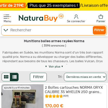
 que 25 exemplaires !
/
Livraison offerte et expédition
s
Menu
Se connecter
Panier
Filtrer
Munitions balles armes rayées Norma
( 3596 annonces )
Fabriquées en Suède, les munitions Norma sont d'un très bon rapport
qualité prix. Norma a su développer ou charger des balles différentes,
répondant aux besoins de tous les chasseurs. Les balles Vulcan, Oryx
et Pointe Plastique sont assez anciennes et fonctionnent sur tous nos
Voir plus
grands gibiers européens. Plus récemment Norma a lancé des ogives
sans plomb pour répondre à la demande de pays comme l'Allemagne
Filtrer
Tri :
qui ont interdit depuis quelques années l'usage de ce métal dans les
balles de chasse. L'Ecostrike de Norma est fabriquée à partir de cuivre
2 Boîtes cartouches NORMA ORYX
et de nickel. D'autres balles sont également vendues par Norma
ajouté il y a 41 minutes
CALIBRE 35 WHELEN 250 grains
comme la Kalahari dont l'avant expanse en 6 pétales provoquant un
16.2g
excellent pouvoir d'arrêt. Norma est également réputé en munitions de
(409)
chasse africaine avec beaucoup de
cartouches de 375 H&H
.
170,00 €