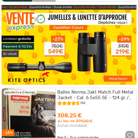
Balles Norma Jakt Match Full Metal
ajouté il y a 2 heures
Jacket - Cal. 6.5x55 SE - 124 gr /
Par 3
(56)
308,25 €
au lieu de
399,00 €
Achat Immédiat
-23%
Neuf - Sur commande