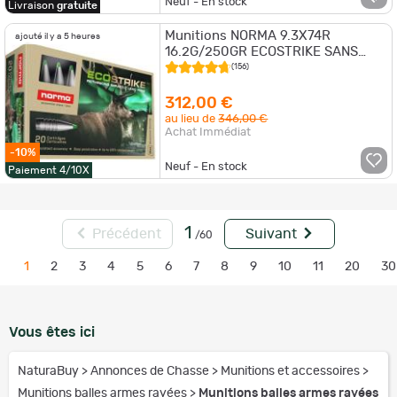
Neuf - En stock
Livraison
gratuite
Munitions NORMA 9.3X74R
ajouté il y a 5 heures
16.2G/250GR ECOSTRIKE SANS
PLOMB x2 boites
(156)
312,00 €
au lieu de
346,00 €
Achat Immédiat
-10%
Neuf - En stock
Paiement 4/10X
1
Précédent
Suivant
/60
1
2
3
4
5
6
7
8
9
10
11
20
30
Vous êtes ici
NaturaBuy
>
Annonces de Chasse
>
Munitions et accessoires
>
Munitions balles armes rayées
>
Munitions balles armes rayées