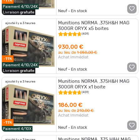
-11%
Paiement 4/10/24X
Neuf - En stock
Livraison
gratuite
Munitions NORMA .375H&H MAG
ajouté il y a 3 heures
300GR ORYX x5 boites
(409)
930,00 €
au lieu de
1 050,00 €
Achat Immédiat
-11%
Paiement 4/10/24X
Neuf - En stock
Livraison
gratuite
Munitions NORMA .375H&H MAG
ajouté il y a 3 heures
300GR ORYX x1 boite
(409)
186,00 €
au lieu de
210,00 €
Achat Immédiat
-11%
Neuf - En stock
Paiement 4/10X
Munitions NORMA .375 H&H MAG
ajouté il y a 3 heures