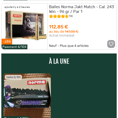
Balles Norma Jakt Match - Cal. 243
ajouté il y a 2 heures
Win - 96 gr / Par 1
(16)
112,85 €
au lieu de
147,00 €
Achat Immédiat
-23%
Neuf - Plus que
4
articles
Paiement 4/10X
À LA UNE
reste 2j 10h