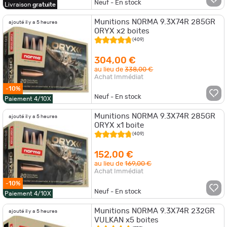
Neuf - En stock
Livraison
gratuite
Munitions NORMA 9.3X74R 285GR
ajouté il y a 5 heures
ORYX x2 boites
(409)
304,00 €
au lieu de
338,00 €
Achat Immédiat
-10%
Neuf - En stock
Paiement 4/10X
Munitions NORMA 9.3X74R 285GR
ajouté il y a 5 heures
ORYX x1 boite
(409)
152,00 €
au lieu de
169,00 €
Achat Immédiat
-10%
Neuf - En stock
Paiement 4/10X
Munitions NORMA 9.3X74R 232GR
ajouté il y a 5 heures
VULKAN x5 boites