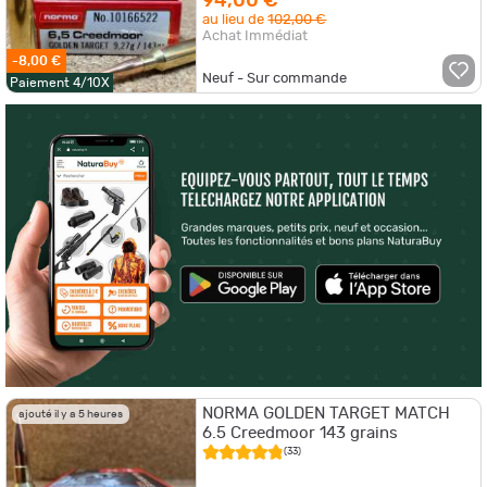
94,00 €
au lieu de
102,00 €
Achat Immédiat
-8,00 €
Neuf - Sur commande
Paiement 4/10X
NORMA GOLDEN TARGET MATCH
ajouté il y a 5 heures
6.5 Creedmoor 143 grains
(33)