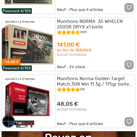
Neuf - Plus que
4
articles
Paiement 4/10X
Munitions NORMA .35 WHELEN
ajouté il y a 4 heures
250GR ORYX x1 boite
(409)
141,00 €
au lieu de
155,00 €
Achat Immédiat
-14,00 €
Neuf - En stock
Paiement 4/10X
Munitions Norma Golden Target
ajouté il y a 4 heures
Match.308 Win 11.3g / 175gr boite
de 20
(33)
48,05 €
Achat Immédiat
Neuf - Plus que
4
articles