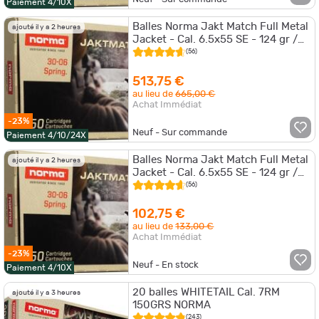
Paiement 4/10X
Balles Norma Jakt Match Full Metal
ajouté il y a 2 heures
Jacket - Cal. 6.5x55 SE - 124 gr /
Par 5
(56)
513,75 €
au lieu de
665,00 €
Achat Immédiat
-23%
Neuf - Sur commande
Paiement 4/10/24X
Balles Norma Jakt Match Full Metal
ajouté il y a 2 heures
Jacket - Cal. 6.5x55 SE - 124 gr /
Par 1
(56)
102,75 €
au lieu de
133,00 €
Achat Immédiat
-23%
Neuf - En stock
Paiement 4/10X
20 balles WHITETAIL Cal. 7RM
ajouté il y a 3 heures
150GRS NORMA
(243)