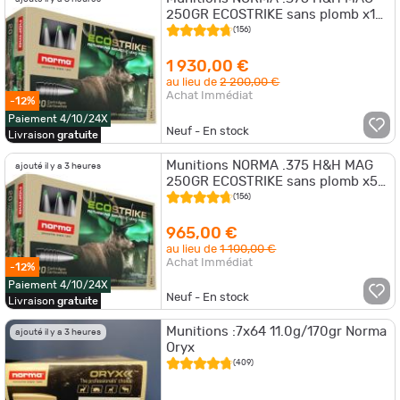
250GR ECOSTRIKE sans plomb x10
boites
(156)
1 930,00 €
au lieu de
2 200,00 €
Achat Immédiat
-12%
Paiement 4/10/24X
Neuf - En stock
Livraison
gratuite
Munitions NORMA .375 H&H MAG
ajouté il y a 3 heures
250GR ECOSTRIKE sans plomb x5
boites
(156)
965,00 €
au lieu de
1 100,00 €
Achat Immédiat
-12%
Paiement 4/10/24X
Neuf - En stock
Livraison
gratuite
Munitions :7x64 11.0g/170gr Norma
ajouté il y a 3 heures
Oryx
(409)