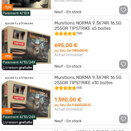
Achat Immédiat
-12%
Neuf - En stock
Paiement 4/10X
Munitions NORMA 9.3X74R 16.5G
ajouté il y a 5 heures
255GR TIPSTRIKE x5 boites
(163)
695,00 €
au lieu de
780,00 €
Achat Immédiat
-11%
Paiement 4/10/24X
Neuf - En stock
Livraison
gratuite
Munitions NORMA 9.3X74R 16.5G
ajouté il y a 5 heures
255GR TIPSTRIKE x10 boites
(163)
1 390,00 €
au lieu de
1 560,00 €
Achat Immédiat
-11%
Paiement 4/10/24X
Neuf - En stock
Livraison
gratuite