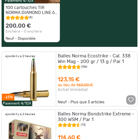
Paiement 4/10X
100 cartouches TIR
NORMA DIAMOND LINE 6.5
x 55
(8)
200,00 €
Enchère - 0 enchère
Neuf - Disponible
Balles Norma Ecostrike - Cal. 338
ajouté il y a 2 heures
Win Mag - 200 gr / 13 g / Par 1
(156)
123,15 €
au lieu de
160,00 €
Achat Immédiat
-23%
Neuf - Plus que
3
articles
Paiement 4/10X
Balles Norma Bondstrike Extreme -
ajouté il y a 2 heures
300 WSM / Par 1
(13)
114,60 €