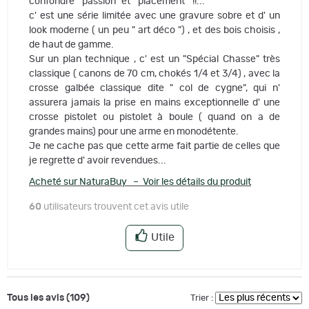
confondre " passion" et " placement " !!...
c' est une série limitée avec une gravure sobre et d' un
look moderne ( un peu " art déco ") , et des bois choisis ,
de haut de gamme.
Sur un plan technique , c' est un "Spécial Chasse" très
classique ( canons de 70 cm, chokés 1/4 et 3/4) , avec la
crosse galbée classique dite " col de cygne", qui n'
assurera jamais la prise en mains exceptionnelle d' une
crosse pistolet ou pistolet à boule ( quand on a de
grandes mains) pour une arme en monodétente.
Je ne cache pas que cette arme fait partie de celles que
je regrette d' avoir revendues...
Acheté sur NaturaBuy – Voir les détails du produit
60
utilisateurs trouvent cet avis utile
Utile
Tous les avis (109)
Trier :