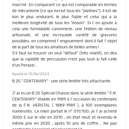
marché. En comparant ce qui est comparable en termes
de mécanisme (ce qui exclut tous les "platines"), il est de
loin le plus endurant, le plus fiable et celui qui a la
meilleure longévité de tous les "Anson". Si l' on ajoute à
cela une formidable canonnerie, une finition de niveau
artisanale, et une incroyable variété de gravures
possibles, on comprend l' engouement dont il fait l' objet
de la part de tous les amateurs de belles armes !
S'il faut lui trouver un seul "défaut" (très relatif), on dira
que la rapidité de percussion n'est pas tout-à-fait celle
d'un Perazzi...
Ajouté le 13/06/2023 :
B.25 " CENTENARY" : une série limitée très attachante.
J' ai eu un B.25 Spécial Chasse dans la série limitée " F.N.
CENTENARY" établie en 1989 à l' occasion du centenaire
de la F.N. HERSTAL ( 1889-1989 ), à 100 exemplaires
numérotés. Le mien portait le n° 011/100; je l' ai acheté
3000 E sur le site en 2010 , en état neuf, et revendu le
même prix en 2020 , après 10 ans de coffre... Ne pas