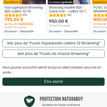
Expédition
1j
Livraison
gratuite
Expéditio
fusil superposé Browning
Browning modèle B25 -
FUSIL S
B25 calibre 12/70
Game Gun - calibre 12/70
BROWNIN
- prod. 1973
LISSE /
(221)
(221)
EJECTEU
790,00 €
800,0
950,00 €
au lieu de
1 000,00 €
au lieu de
Achat Immédiat
Achat Immédiat
Achat Im
Occasion - Disponible
Occasion - Disponible
Occasion 
Voir plus de "Fusils Superposés calibre 12 Browning"
Voir plus de "Fusils de chasse Browning"
Vous pouvez aussi être alerté lorsqu'un objet similaire sera mis en
vente :
Être alerté
PROTECTION NATURABUY
Achetez en toute confiance