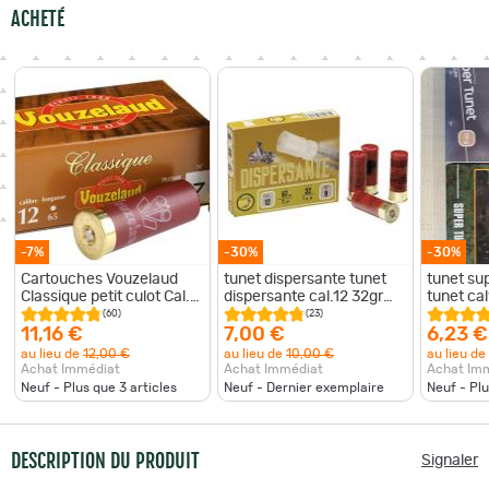
ACHETÉ
-7%
-30%
-30%
Cartouches Vouzelaud
tunet dispersante tunet
tunet su
Classique petit culot Cal.
dispersante cal.12 32gr
tunet cal
12 65 bte de 10
n°8 * 10
(60)
(23)
11,16 €
7,00 €
6,23 €
au lieu de
12,00 €
au lieu de
10,00 €
au lieu de
Achat Immédiat
Achat Immédiat
Achat Im
Neuf - Plus que
3
articles
Neuf - Dernier exemplaire
Neuf - Pl
DESCRIPTION DU PRODUIT
Signaler