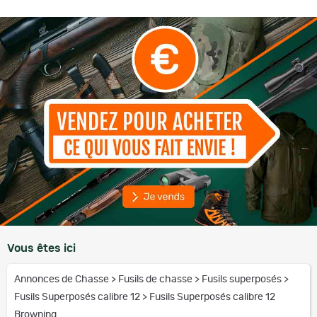
Vous êtes ici
Annonces de Chasse
>
Fusils de chasse
>
Fusils superposés
>
Fusils Superposés calibre 12
>
Fusils Superposés calibre 12
Browning