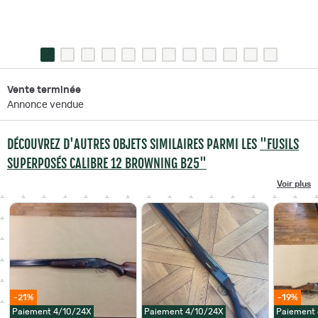
Vente terminée
Annonce vendue
DÉCOUVREZ D'AUTRES OBJETS SIMILAIRES PARMI LES
"FUSILS
SUPERPOSÉS CALIBRE 12 BROWNING B25"
Voir plus
-21%
-19%
Paiement 4/10/24X
Paiement 4/10/24X
Paiement