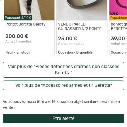
Paiement 4/10X
Expéditio
Pontet Beretta Gallery
VENDU PAR LE-
pontet gr
CUIRASSIER N°2 PONTET
BERETTA 
DE SUPERPOSÉ BERETTA
VENDU 
200,00 €
S56E CAL12
(SZ74)
25,00 €
39,00
Achat Immédiat
Achat Immédiat
Achat Im
Neuf - En stock
Occasion - Disponible
Occasion 
Voir plus de "Pièces détachées d'armes non classées
Beretta"
Voir plus de "Accessoires armes et tir Beretta"
Vous pouvez aussi être alerté lorsqu'un objet similaire sera mis en
vente :
Être alerté