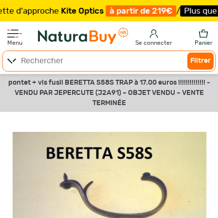
 d'approche
Kite Optics
à partir de 219€
/
Plus que 100
Menu
Se connecter
Panier
Filtrer
pontet + vis fusil BERETTA S58S TRAP à 17.00 euros !!!!!!!!!!!!!! -
VENDU PAR JEPERCUTE (J2A91) –
OBJET VENDU –
VENTE
TERMINÉE