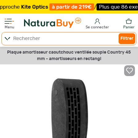
che
Kite Optics
à partir de 219€
/
Plus que 86 exemplair
Menu
Se connecter
Panier
Filtrer
Plaque amortisseur caoutchouc ventilée souple Country 45
mm - amortisseurs en rectangl