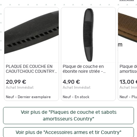
PLAQUE DE COUCHE EN
Plaque de couche en
Plaque 
CAOUTCHOUC COUNTRY
ébonite noire striée -
amortis
25 MM
Country
20,99 €
4,90 €
13,00 
Achat Immédiat
Achat Immédiat
Achat Im
Neuf - Dernier exemplaire
Neuf - En stock
Neuf - Pl
Voir plus de "Plaques de couche et sabots
amortisseurs Country"
Voir plus de "Accessoires armes et tir Country"