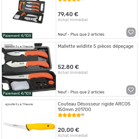
79,40 €
Achat Immédiat
Neuf - Plus que
2
articles
Paiement 4/10X
Mallette wildlite 5 pièces dépeçage
ajouté il y a 1 heure
52,80 €
Achat Immédiat
Neuf - Plus que
2
articles
Paiement 4/10X
Couteau Désosseur rigide ARCOS
ajouté il y a 1 heure
150mm 201700
(1)
20,00 €
Achat Immédiat