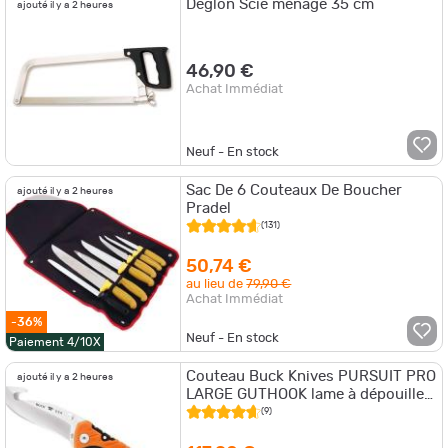
Deglon Scie ménage 35 cm
ajouté il y a 2 heures
46,90 €
Achat Immédiat
Neuf - En stock
Sac De 6 Couteaux De Boucher
ajouté il y a 2 heures
Pradel
(131)
50,74 €
au lieu de
79,90 €
Achat Immédiat
-36%
Neuf - En stock
Paiement 4/10X
Couteau Buck Knives PURSUIT PRO
ajouté il y a 2 heures
LARGE GUTHOOK lame à dépouiller
+ étui
(9)