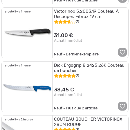
Neuf - Plus que
2
articles
Victorinox 5.2003.19 Couteau À
ajouté il y a 1 heure
Découper, Fibrox 19 cm
(3)
31,00 €
Achat Immédiat
Neuf - Dernier exemplaire
Dick Ergogrip 8 2425 26K Couteau
ajouté il y a 1 heure
de boucher
(2)
38,45 €
Achat Immédiat
Neuf - Plus que
2
articles
COUTEAU BOUCHER VICTORINOX
ajouté il y a 2 heures
28CM ROUGE
(9)