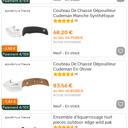
Paiement 4/10X
Couteau De Chasse Dépouilleur
ajouté il y a 1 heure
Cudeman Manche Synthétique
(6)
68,20 €
au lieu de
71,00 €
Achat Immédiat
-2,80 €
Neuf - En stock
Paiement 4/10X
Couteau De Chasse Dépouilleur
ajouté il y a 1 heure
Cudeman En Olivier
(6)
83,56 €
au lieu de
87,00 €
Achat Immédiat
-3,44 €
Neuf - En stock
Paiement 4/10X
Ensemble d'équarrissage huit
ajouté il y a 1 heure
pieces outdoor edge wild pak
(3)