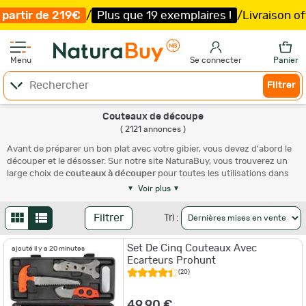
/
Plus que 19 exemplaires !
/
Livraison offerte et expédit
Menu
Se connecter
Panier
Filtrer
Couteaux de découpe
( 2121 annonces )
Avant de préparer un bon plat avec votre gibier, vous devez d'abord le
découper et le désosser. Sur notre site NaturaBuy, vous trouverez un
large choix de
couteaux à découper
pour toutes les utilisations dans
notre rubrique
coutellerie
.
Voir plus
Filtrer
Tri :
Il existe une grande variété de
couteaux de découpe
selon leur
utilisation. En général, ils servent à
découper de la viande
, mais aussi à
Set De Cinq Couteaux Avec
préparer un gibier entier dans le cas des
couteaux de chasse
. Ils
ajouté il y a 20 minutes
Ecarteurs Prohunt
doivent, par conséquent, avoir des qualités spécifiques pour faciliter
votre tâche. Voici quelques exemples de types de couteaux :
(20)
– Couteau à dépouiller ;
– Couteau de cuisine ;
49,90 €