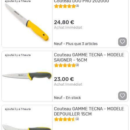
Couteau DUO PRO 202000
ajouté il y a 1 heure
(3)
24,80 €
Achat Immédiat
Neuf - Plus que
3
articles
Couteau GAMME TECNA - MODELE
ajouté il y a 1 heure
SAIGNER - 16CM
(2)
23,00 €
Achat Immédiat
Neuf - En stock
Couteau GAMME TECNA - MODELE
ajouté il y a 1 heure
DEPOUILLER 15CM
(2)