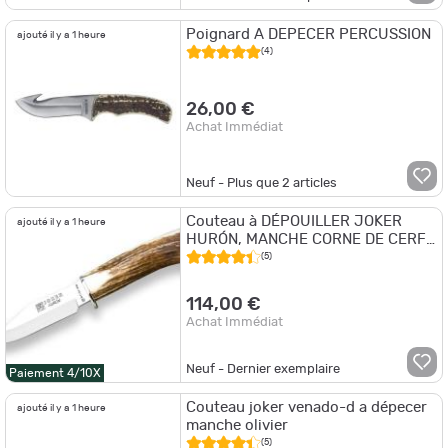
Poignard A DEPECER PERCUSSION
ajouté il y a 1 heure
(4)
26,00 €
Achat Immédiat
Neuf - Plus que
2
articles
Couteau à DÉPOUILLER JOKER
ajouté il y a 1 heure
HURÓN, MANCHE CORNE DE CERF,
LONGUEUR LAME 11 CM ACIER INOX
(5)
ÉTUI EN CUIR
114,00 €
Achat Immédiat
Neuf - Dernier exemplaire
Paiement 4/10X
Couteau joker venado-d a dépecer
ajouté il y a 1 heure
manche olivier
(5)