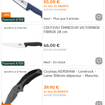
55,00 €
au lieu de
78,00 €
Achat Immédiat
-29%
Neuf - Plus que
3
articles
Paiement 4/10X
COUTEAU ÉMINCEUR VICTORINOX
ajouté il y a 2 heures
FIBROX 28 cm
66,00 €
Achat Immédiat
Neuf - En stock
Paiement 4/10X
Couteau KERSHAW - Lonerock -
ajouté il y a 2 heures
Lame 108mm dépeceur - Manche
nylon - Etui nylon
39,90 €
au lieu de
59,90 €
Achat Immédiat