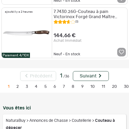
Neuf - En stock
7.7430.26G-Couteau à pain
ajouté il y a 2 heures
Victorinox Forgé Grand Maître
érable
(3)
144,66 €
Achat Immédiat
Neuf - En stock
Paiement 4/10X
1
Précédent
Suivant
/36
1
2
3
4
5
6
7
8
9
10
11
20
30
Vous êtes ici
NaturaBuy
>
Annonces de Chasse
>
Coutellerie
>
Couteau à
dépecer