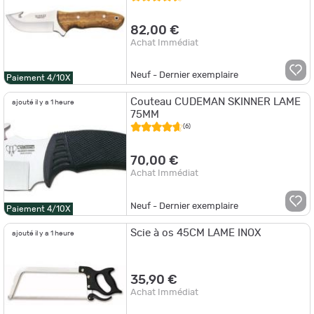
82,00 €
Achat Immédiat
Neuf - Dernier exemplaire
Paiement 4/10X
Couteau CUDEMAN SKINNER LAME
ajouté il y a 1 heure
75MM
(6)
70,00 €
Achat Immédiat
Neuf - Dernier exemplaire
Paiement 4/10X
Scie à os 45CM LAME INOX
ajouté il y a 1 heure
35,90 €
Achat Immédiat