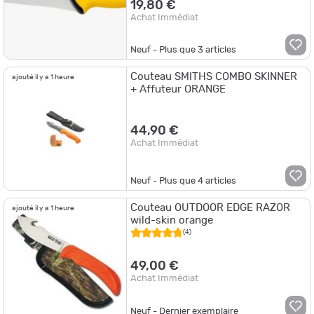
19,80 €
Achat Immédiat
Neuf - Plus que
3
articles
Couteau SMITHS COMBO SKINNER
ajouté il y a 1 heure
+ Affuteur ORANGE
44,90 €
Achat Immédiat
Neuf - Plus que
4
articles
Couteau OUTDOOR EDGE RAZOR
ajouté il y a 1 heure
wild-skin orange
(4)
49,00 €
Achat Immédiat
Neuf - Dernier exemplaire