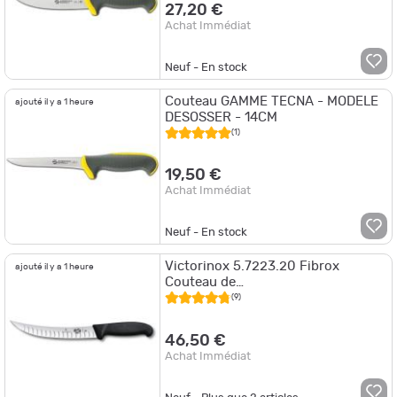
27,20 €
Achat Immédiat
Neuf - En stock
Couteau GAMME TECNA - MODELE
ajouté il y a 1 heure
DESOSSER - 14CM
(1)
19,50 €
Achat Immédiat
Neuf - En stock
Victorinox 5.7223.20 Fibrox
ajouté il y a 1 heure
Couteau de
boucher,alvéolé,courbé,lame
(9)
édroite,20cm,noir
46,50 €
Achat Immédiat