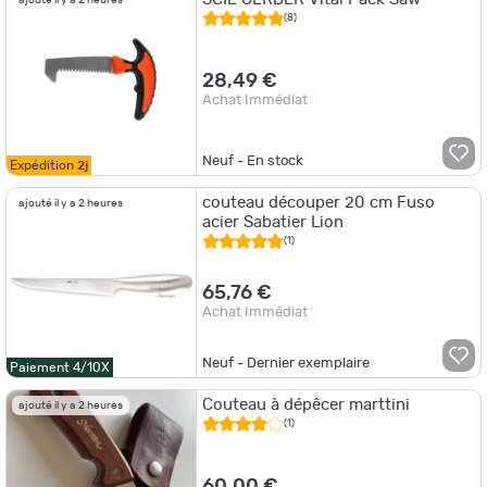
ajouté il y a 2 heures
(8)
28,49 €
Achat Immédiat
Neuf - En stock
Expédition
2j
couteau découper 20 cm Fuso
ajouté il y a 2 heures
acier Sabatier Lion
(1)
65,76 €
Achat Immédiat
Neuf - Dernier exemplaire
Paiement 4/10X
Couteau à dépêcer marttini
ajouté il y a 2 heures
(1)
60,00 €