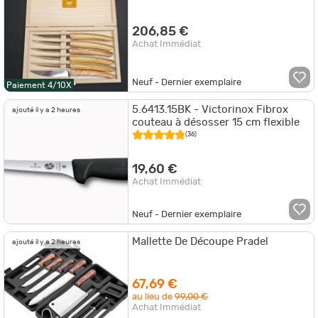
X50CrMoV15 - Coffret bois
206,85 €
Achat Immédiat
Neuf - Dernier exemplaire
Paiement 4/10X
5.6413.15BK - Victorinox Fibrox
ajouté il y a 2 heures
couteau à désosser 15 cm flexible
(36)
19,60 €
Achat Immédiat
Neuf - Dernier exemplaire
Mallette De Découpe Pradel
ajouté il y a 2 heures
67,69 €
au lieu de
99,00 €
Achat Immédiat