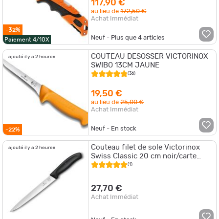
117,90 €
au lieu de
172,50 €
Achat Immédiat
-32%
Neuf - Plus que
4
articles
Paiement 4/10X
COUTEAU DESOSSER VICTORINOX
ajouté il y a 2 heures
SWIBO 13CM JAUNE
(36)
19,50 €
au lieu de
25,00 €
Achat Immédiat
Neuf - En stock
-22%
Couteau filet de sole Victorinox
ajouté il y a 2 heures
Swiss Classic 20 cm noir/carte
6.8713.20B
(1)
27,70 €
Achat Immédiat