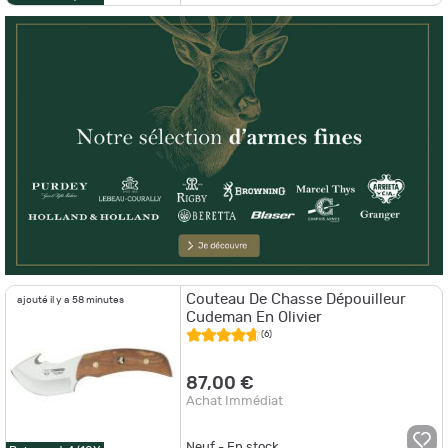
Couteau De Chasse Dépouilleur
ajouté il y a 58 minutes
Cudeman En Olivier
(6)
87,00 €
Achat Immédiat
Neuf - En stock