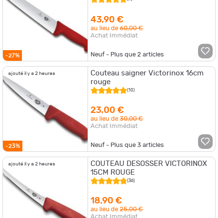
43,90 €
au lieu de
60,00 €
Achat Immédiat
Neuf - Plus que
2
articles
-27%
Couteau saigner Victorinox 16cm
ajouté il y a 2 heures
rouge
(10)
23,00 €
au lieu de
30,00 €
Achat Immédiat
Neuf - Plus que
3
articles
-23%
COUTEAU DESOSSER VICTORINOX
ajouté il y a 2 heures
15CM ROUGE
(36)
18,90 €
au lieu de
25,00 €
Achat Immédiat