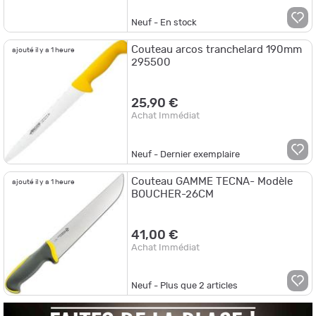
Neuf - En stock
Couteau arcos tranchelard 190mm
ajouté il y a 1 heure
295500
25,90 €
Achat Immédiat
Neuf - Dernier exemplaire
Couteau GAMME TECNA- Modèle
ajouté il y a 1 heure
BOUCHER-26CM
41,00 €
Achat Immédiat
Neuf - Plus que
2
articles