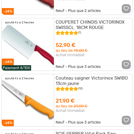
Neuf - Plus que
2
articles
-24%
COUPERET CHINOIS VICTORINOX
ajouté il y a 2 heures
SWISSCL. 18CM ROUGE
(1)
52,90 €
au lieu de
70,00 €
Achat Immédiat
-24%
Neuf - Plus que
3
articles
Paiement 4/10X
Couteau saigner Victorinox SWIBO
ajouté il y a 2 heures
13cm jaune
(10)
21,90 €
au lieu de
29,00 €
Achat Immédiat
Neuf - Plus que
3
articles
-24%
SCIE GERBER Vital Pack Saw