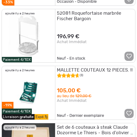
Occasion - Disponible
-33%
52081 Roquefortaise marbrée
ajouté il y a 2 heures
Fischer Bargoin
196,99 €
Achat Immédiat
Neuf - En stock
Paiement 4/10X
MALLETTE COUTEAUX 12 PIECES. !!
ajouté il y a 2 heures
(3)
105,00 €
au lieu de
129,00 €
Achat Immédiat
-19%
Paiement 4/10X
Neuf - Dernier exemplaire
Livraison
gratuite
Expé.
1j
Set de 6 couteaux à steak Claude
ajouté il y a 2 heures
Dozorme Le Thiers - Bois d'olivier -