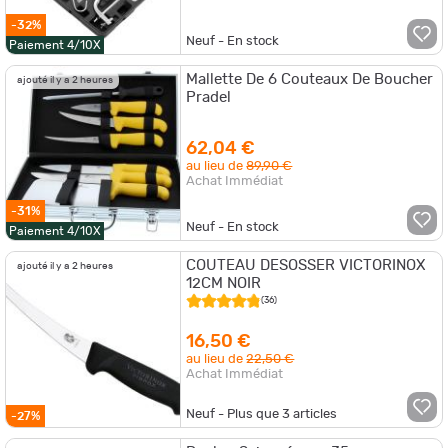
-32%
Neuf - En stock
Paiement 4/10X
Mallette De 6 Couteaux De Boucher
ajouté il y a 2 heures
Pradel
62,04 €
au lieu de
89,90 €
Achat Immédiat
-31%
Neuf - En stock
Paiement 4/10X
COUTEAU DESOSSER VICTORINOX
ajouté il y a 2 heures
12CM NOIR
(36)
16,50 €
au lieu de
22,50 €
Achat Immédiat
Neuf - Plus que
3
articles
-27%