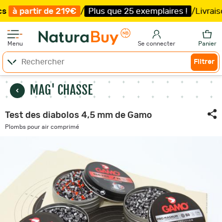
219€
/
Plus que 25 exemplaires !
/
Livraison offerte et e
Menu
Se connecter
Panier
Filtrer
MAG' CHASSE
Test des diabolos 4,5 mm de Gamo
Plombs pour air comprimé