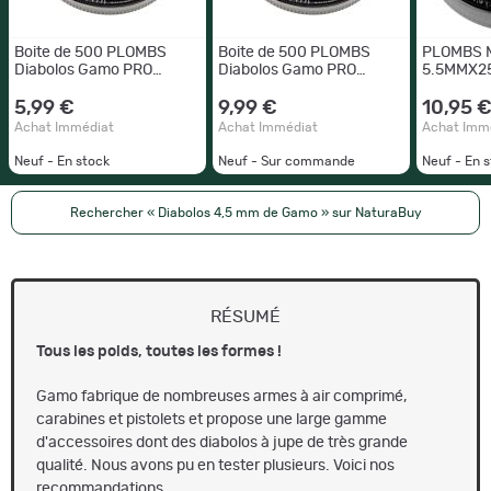
Boite de 500 PLOMBS
Boite de 500 PLOMBS
PLOMBS 
Diabolos Gamo PRO
Diabolos Gamo PRO
5.5MMX2
MAGNUM Penetration Tête
MAGNUM Penetration Tête
Pointue CAL. 4,5 MM 7.56
Pointue CAL. 5,5 MM 7.56
5,99 €
9,99 €
10,95 
0.49gr
0.49gr
Achat Immédiat
Achat Immédiat
Achat Imm
Neuf - En stock
Neuf - Sur commande
Neuf - En 
Rechercher « Diabolos 4,5 mm de Gamo » sur NaturaBuy
RÉSUMÉ
Tous les poids, toutes les formes !
Gamo fabrique de nombreuses armes à air comprimé,
carabines et pistolets et propose une large gamme
d'accessoires dont des diabolos à jupe de très grande
qualité. Nous avons pu en tester plusieurs. Voici nos
recommandations.