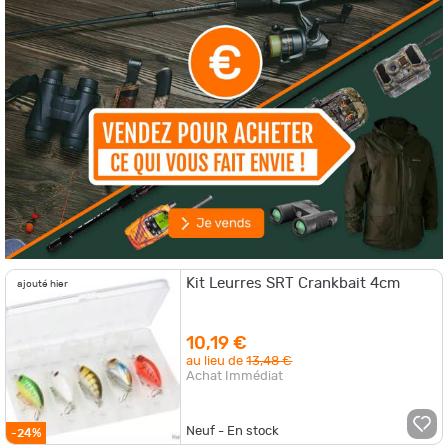
Kit Leurres SRT Crankbait 4cm
ajouté hier
10,19 €
au lieu de
13,48 €
Achat Immédiat
Neuf - En stock
-24%