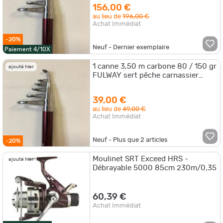
156,00 €
au lieu de
196,00 €
Achat Immédiat
-20%
Neuf - Dernier exemplaire
Paiement 4/10X
1 canne 3,50 m carbone 80 / 150 gr
ajouté hier
FULWAY sert pêche carnassier
brochet sandre
39,00 €
au lieu de
49,00 €
Achat Immédiat
Neuf - Plus que
2
articles
-20%
Moulinet SRT Exceed HRS -
ajouté hier
Débrayable 5000 85cm 230m/0,35
60,39 €
Achat Immédiat