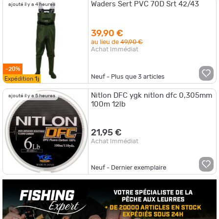
Waders Sert PVC 70D Srt 42/43
ajouté il y a 4 heures
39,90 €
au lieu de
49,90 €
Achat Immédiat
-20%
Neuf - Plus que
3
articles
Expédition
1j
Nitlon DFC ygk nitlon dfc 0,305mm
ajouté il y a 5 heures
100m 12lb
21,95 €
Achat Immédiat
Neuf - Dernier exemplaire