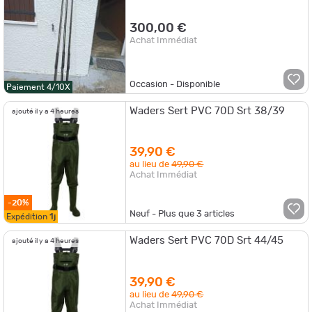
300,00 €
Achat Immédiat
Occasion - Disponible
Paiement 4/10X
Waders Sert PVC 70D Srt 38/39
ajouté il y a 4 heures
39,90 €
au lieu de
49,90 €
Achat Immédiat
-20%
Neuf - Plus que
3
articles
Expédition
1j
Waders Sert PVC 70D Srt 44/45
ajouté il y a 4 heures
39,90 €
au lieu de
49,90 €
Achat Immédiat