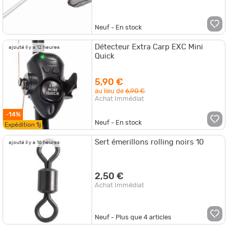
Neuf - En stock
Détecteur Extra Carp EXC Mini
ajouté il y a 12 heures
Quick
5,90 €
au lieu de
6,90 €
Achat Immédiat
-14%
Neuf - En stock
Expédition
1j
Sert émerillons rolling noirs 10
ajouté il y a 16 heures
2,50 €
Achat Immédiat
Neuf - Plus que
4
articles