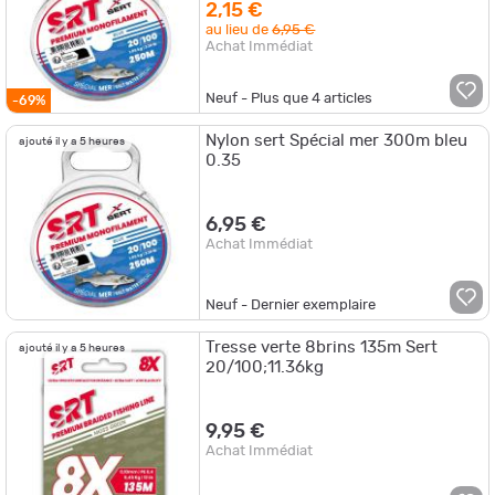
2,15 €
au lieu de
6,95 €
Achat Immédiat
Neuf - Plus que
4
articles
-69%
Nylon sert Spécial mer 300m bleu
ajouté il y a 5 heures
0.35
6,95 €
Achat Immédiat
Neuf - Dernier exemplaire
Tresse verte 8brins 135m Sert
ajouté il y a 5 heures
20/100;11.36kg
9,95 €
Achat Immédiat