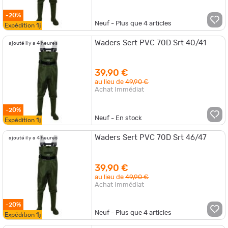
-20%
Neuf - Plus que
4
articles
Expédition
1j
Waders Sert PVC 70D Srt 40/41
ajouté il y a 4 heures
39,90 €
au lieu de
49,90 €
Achat Immédiat
-20%
Neuf - En stock
Expédition
1j
Waders Sert PVC 70D Srt 46/47
ajouté il y a 4 heures
39,90 €
au lieu de
49,90 €
Achat Immédiat
-20%
Neuf - Plus que
4
articles
Expédition
1j