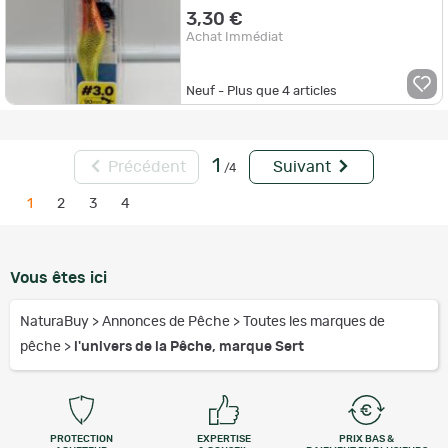
3,30 €
Achat Immédiat
Neuf - Plus que
4
articles
1
Précédent
Suivant
/4
1
2
3
4
Vous êtes ici
NaturaBuy
>
Annonces de Pêche
>
Toutes les marques de
pêche
>
l'univers de la Pêche, marque Sert
PROTECTION
EXPERTISE
PRIX BAS &