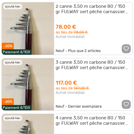
2 canne 3,50 m carbone 80 / 150
ajouté hier
gr FULWAY sert pêche carnassier
brochet sandre
78,00 €
au lieu de
98,00 €
Achat Immédiat
-20%
Neuf - Plus que
2
articles
Paiement 4/10X
3 canne 3,50 m carbone 80 / 150
ajouté hier
gr FULWAY sert pêche carnassier
brochet sandre
117,00 €
au lieu de
147,00 €
Achat Immédiat
-20%
Neuf - Dernier exemplaire
Paiement 4/10X
4 canne 3,50 m carbone 80 / 150
ajouté hier
gr FULWAY sert pêche carnassier
brochet sandre