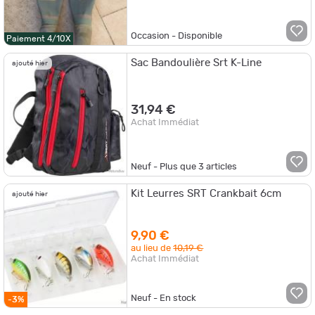
Occasion - Disponible
Paiement 4/10X
Sac Bandoulière Srt K-Line
ajouté hier
31,94 €
Achat Immédiat
Neuf - Plus que
3
articles
Kit Leurres SRT Crankbait 6cm
ajouté hier
9,90 €
au lieu de
10,19 €
Achat Immédiat
Neuf - En stock
-3%