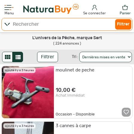
Menu
Se connecter
Panier
Filtrer
L'univers de la Pêche, marque Sert
( 224 annonces )
Filtrer
Tri :
moulinet de peche
ajouté il y a 3 heures
10,00 €
Achat Immédiat
Occasion - Disponible
3 cannes à carpe
ajouté il y a 3 heures