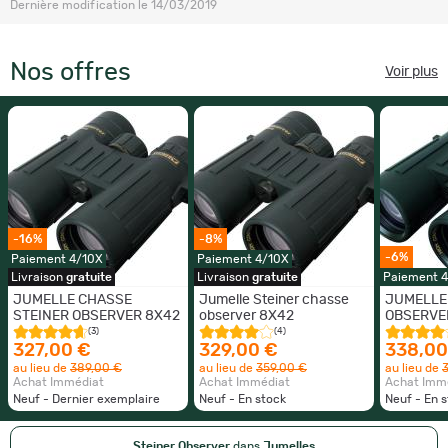
Dernière modification le 14/03/2019
Nos offres
Voir plus
-16%
-8%
-6%
Paiement 4/10X
Paiement 4/10X
Livraison
gratuite
Livraison
gratuite
Paiement 
JUMELLE CHASSE
Jumelle Steiner chasse
JUMELLE
STEINER OBSERVER 8X42
observer 8X42
OBSERVER
(3)
(4)
327,00 €
329,00 €
338,00
au lieu de
389,00 €
au lieu de
359,00 €
au lieu de
Achat Immédiat
Achat Immédiat
Achat Imm
Neuf - Dernier exemplaire
Neuf - En stock
Neuf - En 
Steiner Observer
dans
Jumelles