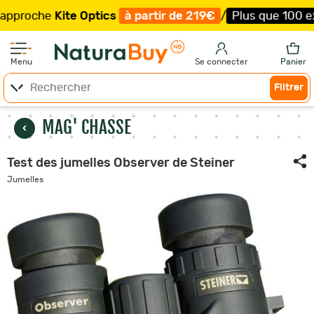
e
Kite Optics
à partir de 219€
/
Plus que 100 exemplaire
Menu
Se connecter
Panier
Filtrer
MAG' CHASSE
Test des jumelles Observer de Steiner
Jumelles