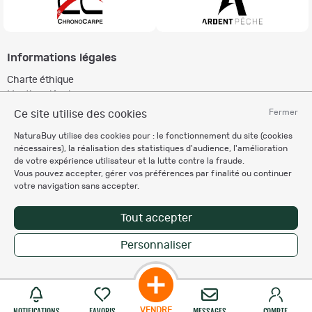
Informations légales
Charte éthique
Mentions légales
Règlement & Conditions d'utilisation
Fermer
Ce site utilise des cookies
Politique de protection
NaturaBuy utilise des cookies pour : le fonctionnement du site (cookies
des données personnelles
nécessaires), la réalisation des statistiques d'audience, l'amélioration
Personnalisation des cookies
de votre expérience utilisateur et la lutte contre la fraude.
Vous pouvez accepter, gérer vos préférences par finalité ou continuer
votre navigation sans accepter.
Recevez nos newsletters
Tout accepter
Personnaliser
Copyright © 2007-2026 NaturaBuy. Tous droits réservés. N°CNIL: 1239459.
Les marques commerciales mentionnées appartiennent à leurs propriétaires
respectifs in 0.074 s
Suggestions de recherche
Site NaturaBuy classique
VENDRE
NOTIFICATIONS
FAVORIS
MESSAGES
COMPTE