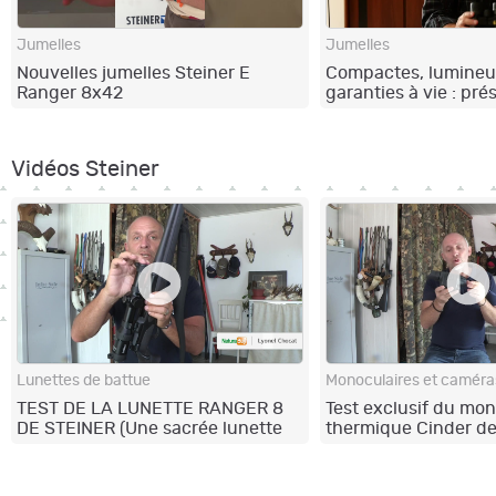
Jumelles
Jumelles
Nouvelles jumelles Steiner E
Compactes, lumineu
Ranger 8x42
garanties à vie : pré
jumelles Leupold B
8x42 !
Vidéos Steiner
Lunettes de battue
Monoculaires et caméra
TEST DE LA LUNETTE RANGER 8
Test exclusif du mon
DE STEINER (Une sacrée lunette
thermique Cinder de
de battue! )