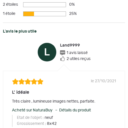
2 étoiles
0%
1 étoile
25%
L'avis le plus utile
Land9999
L
1 avis laissé
2 utiles reçus
le 27/10/2021
L' idéale
Très claire , lumineuse images nettes, parfaite.
Acheté sur NaturaBuy – Détails du produit
Etat de l'objet
: neuf
Grossissement
: 8x42