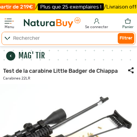
us que 25 exemplaires !
/
Livraison offerte et expédition
Menu
Se connecter
Panier
Filtrer
MAG' TIR
Test de la carabine Little Badger de Chiappa
Carabines 22LR