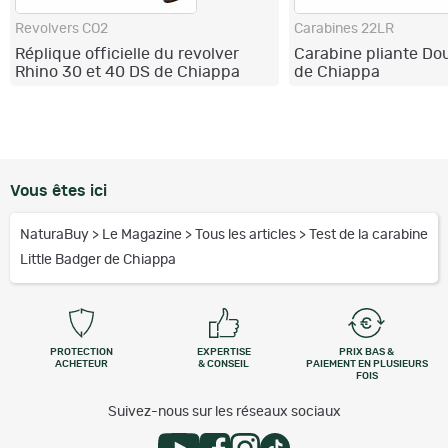
Revolvers CO2
Carabines 22LR
Réplique officielle du revolver
Carabine pliante Do
Rhino 30 et 40 DS de Chiappa
de Chiappa
Firearms
Vous êtes ici
NaturaBuy
>
Le Magazine
>
Tous les articles
>
Test de la carabine
Little Badger de Chiappa
PROTECTION
EXPERTISE
PRIX BAS &
ACHETEUR
& CONSEIL
PAIEMENT EN PLUSIEURS
FOIS
Suivez-nous sur les réseaux sociaux