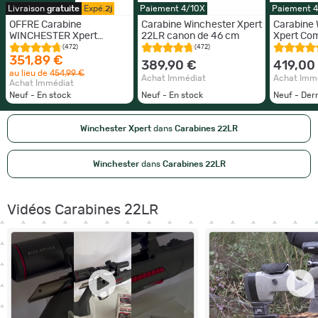
Livraison
gratuite
Expé.
2j
Paiement 4/10X
Paiement 
OFFRE Carabine
Carabine Winchester Xpert
Carabine
WINCHESTER Xpert
22LR canon de 46 cm
Xpert Com
cal.22Lr + Cordon de
46cm
(472)
(472)
nettoyage LIVRAISON
351,89 €
389,90 €
419,00
GRATUITE
au lieu de
454,99 €
Achat Immédiat
Achat Imm
Achat Immédiat
Neuf - En stock
Neuf - En stock
Neuf - Der
Winchester Xpert
dans
Carabines 22LR
Winchester
dans
Carabines 22LR
Vidéos Carabines 22LR