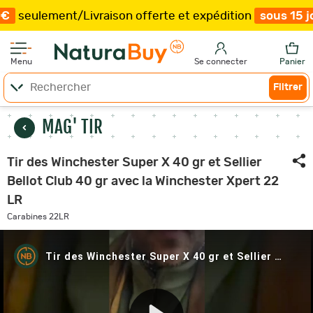
ent
/
Livraison offerte et expédition
sous 15 jours
/
Pl
Menu
Se connecter
Panier
Filtrer
MAG' TIR
Tir des Winchester Super X 40 gr et Sellier
Bellot Club 40 gr avec la Winchester Xpert 22
LR
Carabines 22LR