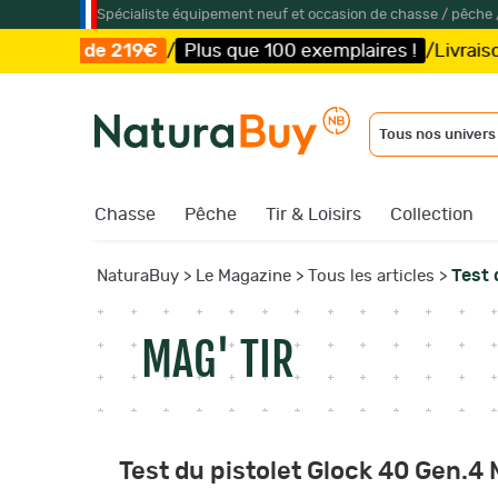
Spécialiste équipement neuf et occasion de chasse / pêche 
Plus que 100 exemplaires !
/
Livraison offerte et expédi
Tous nos univers
Chasse
Pêche
Tir & Loisirs
Collection
Test 
NaturaBuy
>
Le Magazine
>
Tous les articles
>
MAG' TIR
Test du pistolet Glock 40 Gen.4