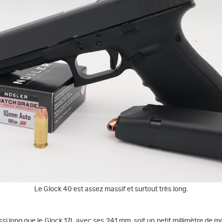
Le Glock 40 est assez massif et surtout très long.
ssi long que le Glock 17L avec ses 241 mm, soit un petit millimètre de 