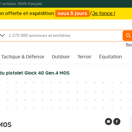
/ outdoor, 100% français
tion
sous 5 jours
/
Je fonce !
Rec
Tactique & Défense
Outdoor
Terroir
Équitation
du pistolet Glock 40 Gen.4 MOS
 MOS