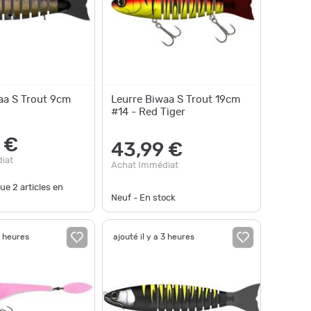
aa S Trout 9cm
Leurre Biwaa S Trout 19cm
#14 - Red Tiger
 €
43,99 €
iat
Achat Immédiat
que
2
articles en
Neuf - En stock
3 heures
ajouté il y a 3 heures