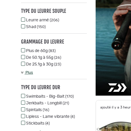
TYPE DU LEURRE SOUPLE
Leurre armé
(206)
Shad
(150)
GRAMMAGE DU LEURRE
Plus de 60g
(83)
De 50.1g à 55g
(26)
De 25.1g à 30g
(23)
Plus
TYPE DU LEURRE DUR
Swimbaits - Big-Bait
(170)
Jerkbaits - Longbill
(21)
ajouté il y a 3 heu
Spintails
(16)
Lipless - Lame vibrante
(4)
Stickbaits
(4)