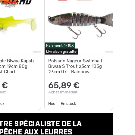
Paiement 4/10X
Livraison
gratuite
ple Biwaa Kapsiz
Poisson Nageur Swimbait
9cm 19cm 80g
Biwaa S Trout 23cm 105g
t Chart
23cm 07 - Rainbow
 €
65,89 €
iat
Achat Immédiat
ock
Neuf - En stock