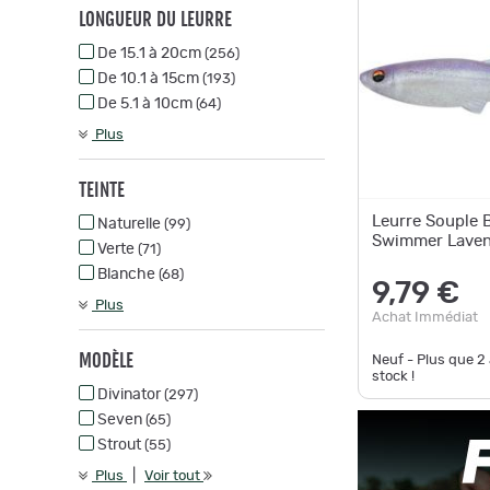
LONGUEUR DU LEURRE
De 15.1 à 20cm
(256)
De 10.1 à 15cm
(193)
De 5.1 à 10cm
(64)
Plus
TEINTE
Leurre Souple 
Naturelle
(99)
Swimmer Laven
Verte
(71)
Blanche
(68)
9,79 €
Plus
Achat Immédiat
MODÈLE
Neuf - Plus que
2
stock !
Divinator
(297)
Seven
(65)
Strout
(55)
|
Plus
Voir tout