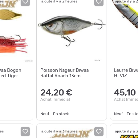
res
ajouté il y a 2 heures
ajouté il y a 
waa Dogon
Poisson Nageur Biwaa
Leurre Biw
Red Tiger
Raffal Roach 13cm
HI VIZ
24,20 €
45,10
Achat Immédiat
Achat Imméd
Neuf - En stock
Neuf - En st
res
ajouté il y a 3 heures
ajouté il y a 