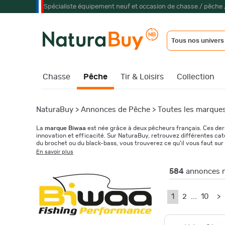
Spécialiste équipement neuf et occasion de chasse / pêche 
Tous nos univers
Chasse
Pêche
Tir & Loisirs
Collection
NaturaBuy
>
Annonces de Pêche
>
Toutes les marque
La
marque Biwaa
est née grâce à deux pêcheurs français. Ces dern
innovation et efficacité. Sur NaturaBuy, retrouvez différentes caté
du brochet ou du black-bass, vous trouverez ce qu'il vous faut sur 
En savoir plus
584
annonces n
1
2
...
10
>