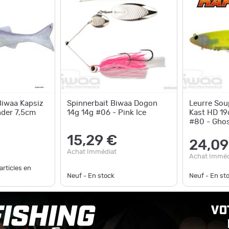
Biwaa Kapsiz
Spinnerbait Biwaa Dogon
Leurre Sou
der 7,5cm
14g 14g #06 - Pink Ice
Kast HD 1
#80 - Ghos
15,29 €
24,09
Achat Immédiat
Achat Imméd
articles en
Neuf - En stock
Neuf - En st