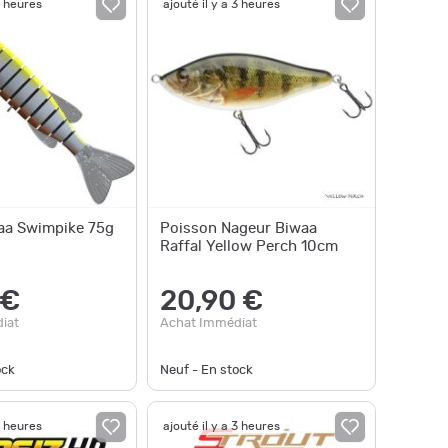
2 heures
ajouté il y a 3 heures
aa Swimpike 75g
Poisson Nageur Biwaa
Raffal Yellow Perch 10cm
 €
20,90 €
iat
Achat Immédiat
ock
Neuf - En stock
3 heures
ajouté il y a 3 heures