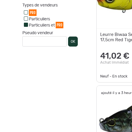
Types de vendeurs
PRO
Particuliers
PRO
Particuliers et
Pseudo vendeur
Leurre Biwaa S
17,5cm Red Tig
OK
41,02 €
Achat Immédiat
Neuf - En stock
ajouté il y a 3 heu