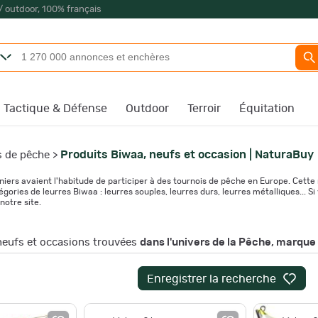
/ outdoor, 100% français
Tactique & Défense
Outdoor
Terroir
Équitation
Produits Biwaa, neufs et occasion | NaturaBuy
s de pêche
>
iers avaient l'habitude de participer à des tournois de pêche en Europe. Cette 
gories de leurres Biwaa : leurres souples, leurres durs, leurres métalliques... S
notre site.
eufs et occasions trouvées
dans l'univers de la Pêche, marque
Enregistrer la recherche