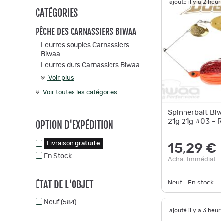
ajouté il y a 2 heu
CATÉGORIES
PÊCHE DES CARNASSIERS BIWAA
Leurres souples Carnassiers
Biwaa
Leurres durs Carnassiers Biwaa
Voir plus
Voir toutes les catégories
Spinnerbait Bi
21g 21g #03 - 
OPTION D'EXPÉDITION
Livraison
gratuite
15,29 €
En Stock
Achat Immédiat
ÉTAT DE L'OBJET
Neuf - En stock
Neuf
(584)
ajouté il y a 3 heu