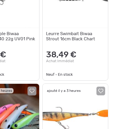
ple Biwaa
Leurre Swimbait Biwaa
140 22g UV01 Pink
Strout 16cm Black Chart
 €
38,49 €
iat
Achat Immédiat
ock
Neuf - En stock
3 heures
ajouté il y a 3 heures