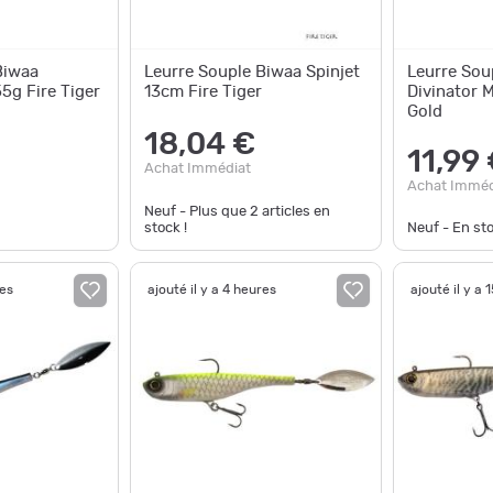
Biwaa
Leurre Souple Biwaa Spinjet
Leurre Sou
5g Fire Tiger
13cm Fire Tiger
Divinator M
Gold
18,04 €
11,99
Achat Immédiat
Achat Imméd
Neuf - Plus que
2
articles en
stock !
Neuf - En st
res
ajouté il y a 4 heures
ajouté il y a 