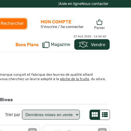
|
Aide en ligne
Nous contacter
MON COMPTE
Rechercher
S'inscrire / Se connecter
Panier
07 Aoû 2026 -
14:34:42
Magazine
Vendre
Bons Plans
marque conçoit et fabrique des leurres de qualité alliant
i vous cherchez un leurre adapté à la
pêche de la truite
, du silure,
 Biwaa
Trier par