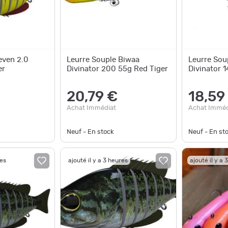
even 2.0
Leurre Souple Biwaa
Leurre Sou
er
Divinator 200 55g Red Tiger
Divinator 
20,79 €
18,59
Achat Immédiat
Achat Imméd
Neuf - En stock
Neuf - En st
res
ajouté il y a 3 heures
ajouté il y a 