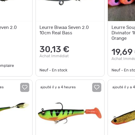
even 2.0
Leurre Biwaa Seven 2.0
Leurre Sou
10cm Real Bass
Divinator 
Orange
30,13 €
19,69
Achat Immédiat
Achat Imméd
emplaire
Neuf - En stock
Neuf - En st
res
ajouté il y a 4 heures
ajouté il y a 