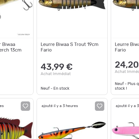
r Biwaa
Leurre Biwaa S Trout 19cm
Leurre Biw
Perch 13cm
Fario
Fario
24,20
43,99 €
Achat Imméd
Achat Immédiat
Neuf - Plus 
Neuf - En stock
stock !
res
ajouté il y a 3 heures
ajouté il y a 