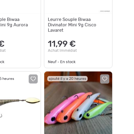
ple Biwaa
Leurre Souple Biwaa
ini 9g Aurora
Divinator Mini 9g Cisco
Lavaret
 €
11,99 €
iat
Achat Immédiat
ock
Neuf - En stock
15 heures
ajouté il y a 20 heures