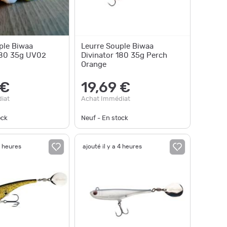
ple Biwaa
Leurre Souple Biwaa
180 35g UV02
Divinator 180 35g Perch
Orange
 €
19,69 €
iat
Achat Immédiat
ock
Neuf - En stock
4 heures
ajouté il y a 4 heures