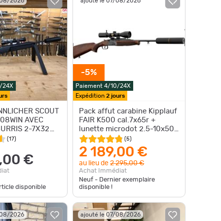
/08/2026
ajouté le 07/08/2026
-5%
0/24X
Paiement 4/10/24X
urs
Expédition
2 jours
NNLICHER SCOUT
Pack affut carabine Kipplauf
308WIN AVEC
FAIR K500 cal.7x65r +
URRIS 2-7X32
lunette microdot 2.5-10x50
+ silencieux (PEX55)
(
17
)
(
5
)
2 189,00 €
,00 €
au lieu de
2 295,00 €
iat
Achat Immédiat
Neuf - Dernier exemplaire
ticle disponible
disponible !
/08/2026
ajouté le 07/08/2026