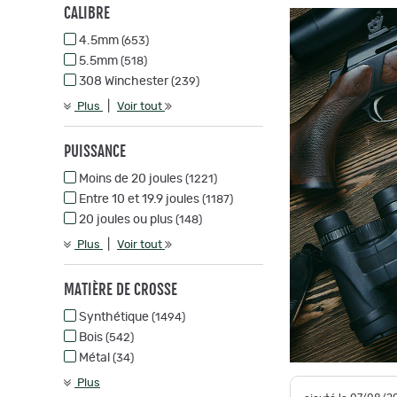
CALIBRE
4.5mm
(653)
5.5mm
(518)
308 Winchester
(239)
|
Plus
Voir tout
PUISSANCE
Moins de 20 joules
(1221)
Entre 10 et 19.9 joules
(1187)
20 joules ou plus
(148)
|
Plus
Voir tout
MATIÈRE DE CROSSE
Synthétique
(1494)
Bois
(542)
Métal
(34)
Plus