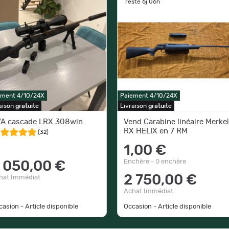
reste 6j 06h
ement 4/10/24X
Paiement 4/10/24X
aison
gratuite
Livraison
gratuite
A cascade LRX 308win
Vend Carabine linéaire Merkel
RX HELIX en 7 RM
(
32
)
1,00 €
Enchère - 0 enchère
 050,00 €
2 750,00 €
hat Immédiat
Achat Immédiat
asion - Article disponible
Occasion - Article disponible