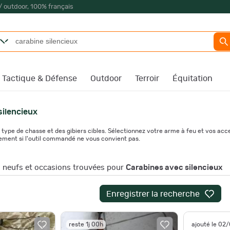
/ outdoor, 100% français
Tactique & Défense
Outdoor
Terroir
Équitation
silencieux
ype de chasse et des gibiers cibles. Sélectionnez votre arme à feu et vos acc
sement si l'outil commandé ne vous convient pas.
neufs et occasions trouvées pour
Carabines avec silencieux
Enregistrer la recherche
reste 1j 00h
ajouté le 02