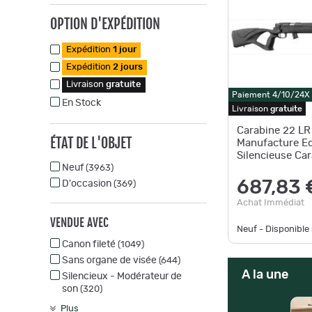
OPTION D'EXPÉDITION
Expédition
1 jour
Expédition
2 jours
Livraison
gratuite
Paiement 4/10/24X
En Stock
Livraison
gratuite
Carabine 22 LR
ÉTAT DE L'OBJET
Manufacture Eq
Silencieuse Ca
Neuf
EM332 silencie
(3963)
687,83 
D'occasion
(369)
Achat Immédiat
VENDUE AVEC
Neuf - Disponibl
Canon fileté
(1049)
Sans organe de visée
(644)
A la une
Silencieux - Modérateur de
son
(320)
Plus