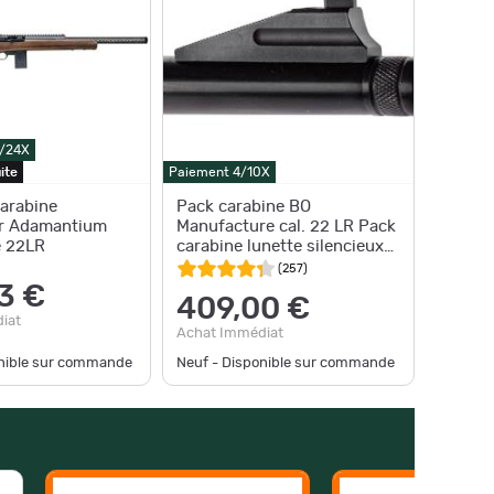
0/24X
ite
Paiement 4/10X
arabine
Pack carabine BO
r Adamantium
Manufacture cal. 22 LR Pack
e 22LR
carabine lunette silencieux
fourreau
(
257
)
3 €
409,00 €
iat
Achat Immédiat
onible sur commande
Neuf - Disponible sur commande