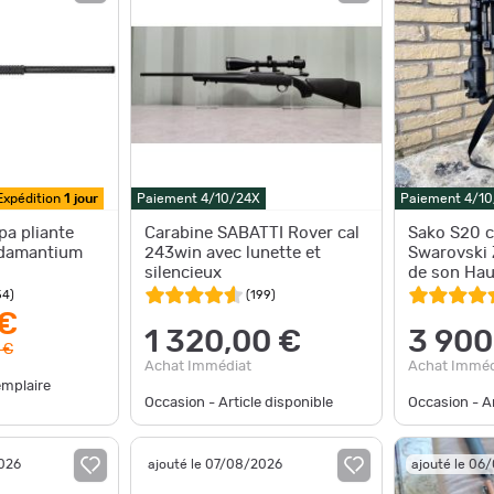
Expédition
1 jour
Paiement 4/10/24X
Paiement 4/1
pa pliante
Carabine SABATTI Rover cal
Sako S20 c
Adamantium
243win avec lunette et
Swarovski 
silencieux
de son Hau
balles o
54
)
(
199
)
 €
1 320,00 €
3 900
 €
Achat Immédiat
Achat Imméd
emplaire
Occasion - Article disponible
Occasion - Ar
2026
ajouté le 07/08/2026
ajouté le 06