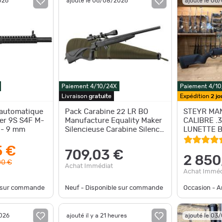
026
ajouté le 06/08/2026
ajouté le 06
Paiement 4/10/24X
Paiement 4/1
Livraison
gratuite
Expédition
2 jo
-automatique
Pack Carabine 22 LR BO
STEYR MA
er 9S S4F M-
Manufacture Equality Maker
CALIBRE .
x - 9 mm
Silencieuse Carabine Silence
LUNETTE B
+ lunette 3-9x40 + fo
SCOUT
5 €
709,03 €
2 850
00 €
Achat Immédiat
Achat Imméd
e sur commande
Neuf - Disponible sur commande
Occasion - Ar
2026
ajouté il y a 21 heures
ajouté le 03