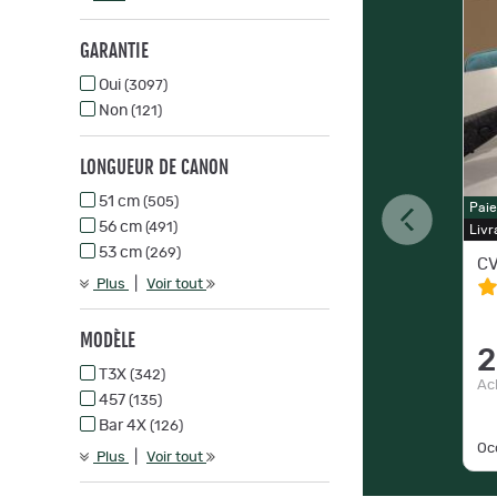
GARANTIE
Oui
(3097)
Non
(121)
LONGUEUR DE CANON
51 cm
(505)
Pai
56 cm
(491)
Livr
53 cm
(269)
CV
|
Plus
Voir tout
MODÈLE
2
T3X
(342)
Ac
457
(135)
Bar 4X
(126)
Occ
|
Plus
Voir tout