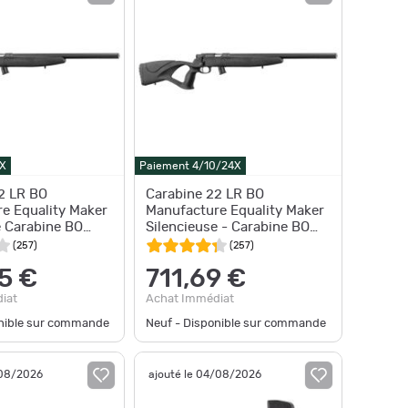
X
Paiement 4/10/24X
2 LR BO
Carabine 22 LR BO
e Equality Maker
Manufacture Equality Maker
e Carabine BO
Silencieuse - Carabine BO
ncieuse
EM332 silencieuse
(
257
)
(
257
)
5 €
711,69 €
iat
Achat Immédiat
onible sur commande
Neuf - Disponible sur commande
/08/2026
ajouté le 04/08/2026