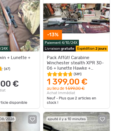
-13%
Paiement 4/10/24X
0/24X
Livraison
gratuite
Expédition
2 jours
in + Lunette +
Pack Affût! Carabine
Winchester stealth XPR 30-
06 + lunette Hawke +
(
67
)
silencieux Iridium +valise
(
581
)
1 399,00 €
,00 €
au lieu de
1 599,00 €
iat
Achat Immédiat
Neuf - Plus que
2
articles en
ticle disponible
stock !
/08/2026
ajouté il y a 10 minutes