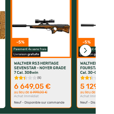
-5%
-5%
Paiement 4x sans frais
Paiement 4/10/24X
Livraison
gratuite
Livraison
gratuite
WALTHER RS3 HERITAGE
WALTHER RS3 HER
SEVENSTAR - NOYER GRADE
FOURSTAR - NOYE
7 Cal. 308win
Cal. 30-06
(
5
)
(
5
)
6 649,05 €
5 129,05 
au lieu de
6 999,00 €
au lieu de
5 399,00 €
Achat Immédiat
Achat Immédiat
Neuf - Disponible sur commande
Neuf - Disponible su