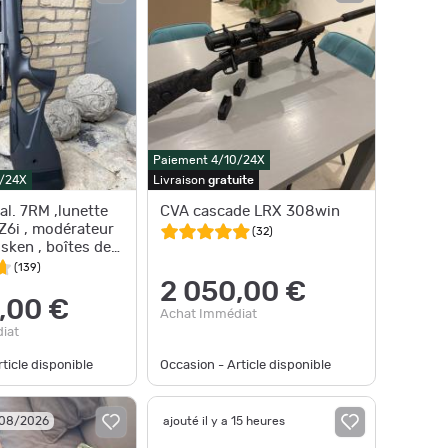
Paiement 4/10/24X
0/24X
Livraison
gratuite
al. 7RM ,lunette
CVA cascade LRX 308win
Z6i , modérateur
(
32
)
sken , boîtes de
ffertes
(
139
)
2 050,00 €
,00 €
Achat Immédiat
iat
ticle disponible
Occasion - Article disponible
/08/2026
ajouté il y a 15 heures