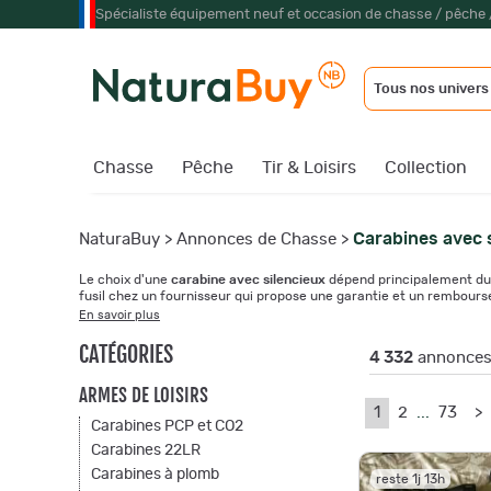
Spécialiste équipement neuf et occasion de chasse / pêche 
Tous nos univers
Chasse
Pêche
Tir & Loisirs
Collection
Carabines avec 
NaturaBuy
>
Annonces de Chasse
>
Le choix d'une
carabine avec silencieux
dépend principalement du t
fusil chez un fournisseur qui propose une garantie et un rembour
En savoir plus
CATÉGORIES
4 332
annonces 
ARMES DE LOISIRS
1
2
...
73
>
Carabines PCP et CO2
Carabines 22LR
Carabines à plomb
reste 1j 13h