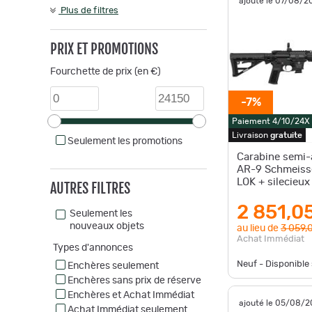
ajouté le 07/08/2
Plus de filtres
PRIX ET PROMOTIONS
Fourchette de prix (en €)
-7%
Paiement 4/10/24X
Livraison
gratuite
Seulement les promotions
Carabine semi
AR-9 Schmeiss
LOK + silecieu
AUTRES FILTRES
2 851,0
Seulement les
nouveaux objets
au lieu de
3 059,
Achat Immédiat
Types d'annonces
Neuf - Disponibl
Enchères seulement
Enchères sans prix de réserve
Enchères et Achat Immédiat
ajouté le 05/08/
Achat Immédiat seulement