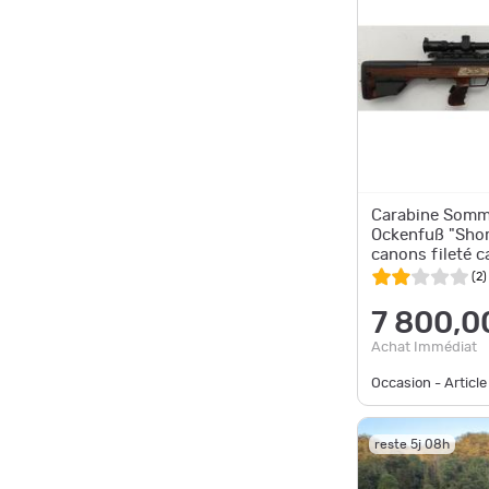
Carabine Somm
Ockenfuß "Shor
canons fileté c
modérateur F&
(
2
)
lunette)
7 800,0
Achat Immédiat
Occasion - Article
reste 5j 08h