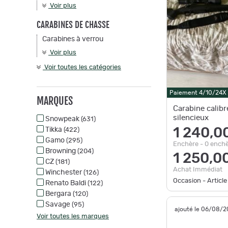
Voir plus
CARABINES DE CHASSE
Carabines à verrou
Voir plus
Voir toutes les catégories
Paiement 4/10/24X
MARQUES
Carabine calibr
silencieux
Snowpeak
(631)
Tikka
1 240,0
(422)
Gamo
(295)
Enchère - 0 ench
Browning
(204)
1 250,0
CZ
(181)
Achat Immédiat
Winchester
(126)
Occasion - Article
Renato Baldi
(122)
Bergara
(120)
Savage
(95)
ajouté le 06/08/
Voir toutes les marques