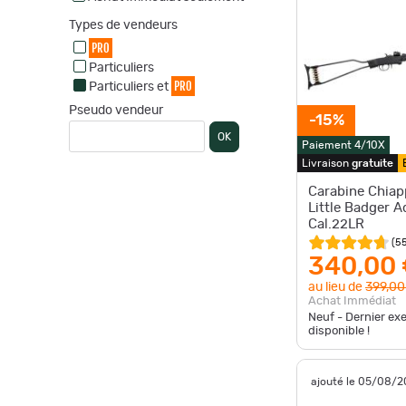
Types de vendeurs
PRO
Particuliers
PRO
Particuliers et
Pseudo vendeur
-15%
OK
Paiement 4/10X
Livraison
gratuite
Carabine Chiap
Little Badger 
Cal.22LR
(
5
340,00
au lieu de
399,00
Achat Immédiat
Neuf - Dernier ex
disponible !
ajouté le 05/08/