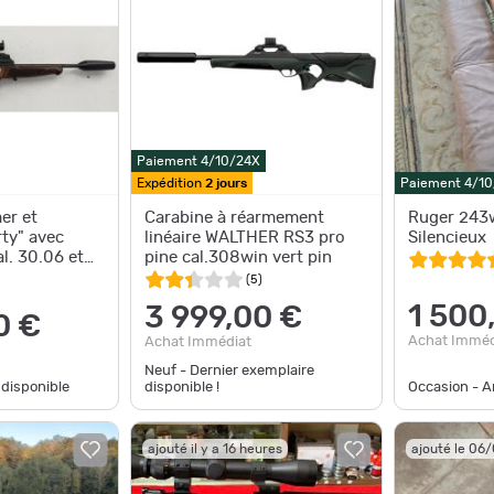
Paiement 4/10/24X
Expédition
2 jours
Paiement 4/1
er et
Carabine à réarmement
Ruger 243w
ty" avec
linéaire WALTHER RS3 pro
Silencieux
al. 30.06 et
pine cal.308win vert pin
D (sans
(
5
)
1 500
3 999,00 €
0 €
Achat Imméd
Achat Immédiat
Neuf - Dernier exemplaire
 disponible
disponible !
Occasion - Ar
ajouté il y a 16 heures
ajouté le 06