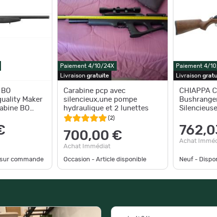
Paiement 4/10/24X
Paiement 4/1
Livraison
gratuite
Livraison
gratu
 BO
Carabine pcp avec
CHIAPPA C
uality Maker
silencieux,une pompe
Bushrange
rabine BO
hydraulique et 2 lunettes
Silencieus
use
(
2
)
€
762,0
700,00 €
Achat Imméd
Achat Immédiat
e sur commande
Occasion - Article disponible
Neuf - Disp