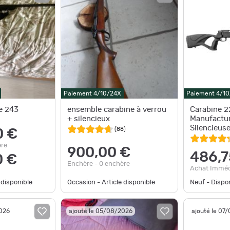
Paiement 4/10/24X
Paiement 4/10
e 243
ensemble carabine à verrou
Carabine 2
+ silencieux
Manufactur
Silencieus
(
88
)
0 €
EM332 sile
ère
900,00 €
486,7
0 €
Enchère - 0 enchère
Achat Imméd
 disponible
Occasion - Article disponible
Neuf - Disp
2026
ajouté le 05/08/2026
ajouté le 07