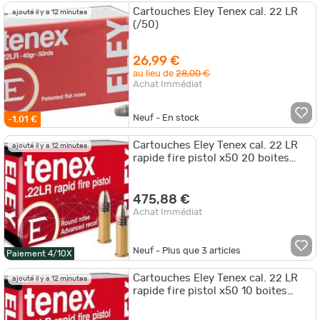
Cartouches Eley Tenex cal. 22 LR
ajouté il y a 12 minutes
(/50)
26,99 €
au lieu de
28,00 €
Achat Immédiat
Neuf - En stock
-1,01 €
Cartouches Eley Tenex cal. 22 LR
ajouté il y a 12 minutes
rapide fire pistol x50 20 boites
pour 1000 munitions
475,88 €
Achat Immédiat
Neuf - Plus que
3
articles
Paiement 4/10X
Cartouches Eley Tenex cal. 22 LR
ajouté il y a 12 minutes
rapide fire pistol x50 10 boites
pour 500 munitions