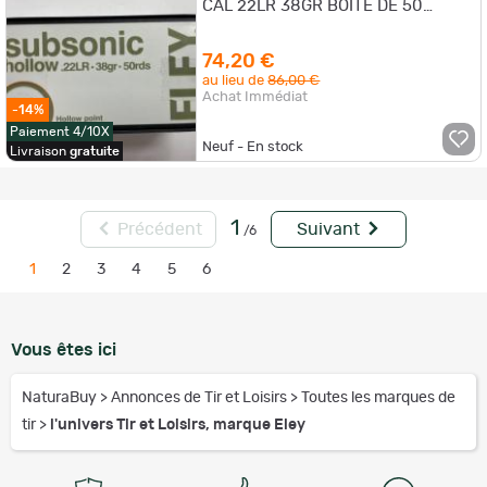
CAL 22LR 38GR BOITE DE 50
BALLES VENDU PAR 5 BOITES
FRAIS DE PORT OFFERT
74,20 €
au lieu de
86,00 €
Achat Immédiat
-14%
Paiement 4/10X
Neuf - En stock
Livraison
gratuite
1
Précédent
Suivant
/6
1
2
3
4
5
6
Vous êtes ici
NaturaBuy
>
Annonces de Tir et Loisirs
>
Toutes les marques de
tir
>
l'univers Tir et Loisirs, marque Eley