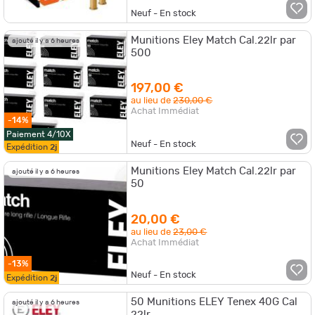
Neuf - En stock
Munitions Eley Match Cal.22lr par
ajouté il y a 6 heures
500
197,00 €
au lieu de
230,00 €
Achat Immédiat
-14%
Paiement 4/10X
Neuf - En stock
Expédition
2j
Munitions Eley Match Cal.22lr par
ajouté il y a 6 heures
50
20,00 €
au lieu de
23,00 €
Achat Immédiat
-13%
Neuf - En stock
Expédition
2j
50 Munitions ELEY Tenex 40G Cal
ajouté il y a 6 heures
22lr