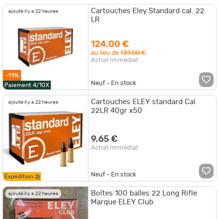
Cartouches Eley Standard cal. 22
ajouté il y a 22 heures
LR
124,00 €
au lieu de
139,00 €
Achat Immédiat
-11%
Neuf - En stock
Paiement 4/10X
Cartouches ELEY standard Cal
ajouté il y a 22 heures
22LR 40gr x50
9,65 €
Achat Immédiat
Neuf - En stock
Expédition
2j
Boîtes 100 balles 22 Long Rifle
ajouté il y a 22 heures
Marque ELEY Club