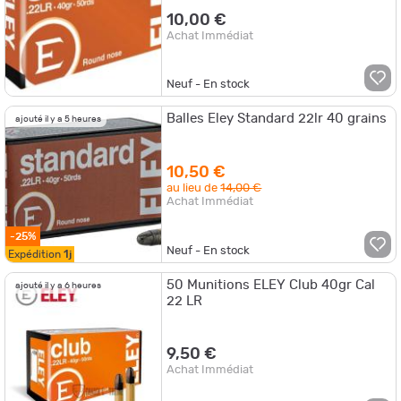
10,00 €
Achat Immédiat
Neuf - En stock
Balles Eley Standard 22lr 40 grains
ajouté il y a 5 heures
10,50 €
au lieu de
14,00 €
Achat Immédiat
-25%
Neuf - En stock
Expédition
1j
50 Munitions ELEY Club 40gr Cal
ajouté il y a 6 heures
22 LR
9,50 €
Achat Immédiat