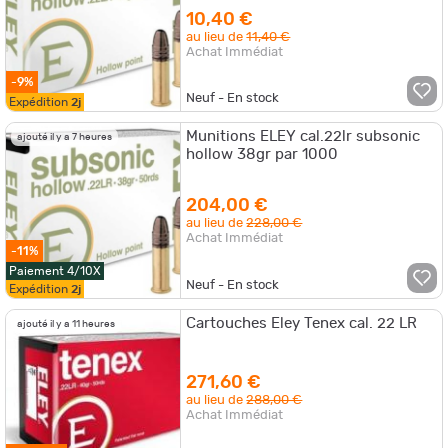
10,40 €
au lieu de
11,40 €
Achat Immédiat
-9%
Neuf - En stock
Expédition
2j
Munitions ELEY cal.22lr subsonic
ajouté il y a 7 heures
hollow 38gr par 1000
204,00 €
au lieu de
228,00 €
Achat Immédiat
-11%
Paiement 4/10X
Neuf - En stock
Expédition
2j
Cartouches Eley Tenex cal. 22 LR
ajouté il y a 11 heures
271,60 €
au lieu de
288,00 €
Achat Immédiat