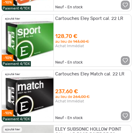
-10%
Neuf - En stock
Paiement 4/10X
Cartouches Eley Sport cal. 22 LR
ajouté hier
128,70 €
au lieu de
143,00 €
Achat Immédiat
-10%
Neuf - En stock
Paiement 4/10X
Cartouches Eley Match cal. 22 LR
ajouté hier
237,60 €
au lieu de
264,00 €
Achat Immédiat
-10%
Neuf - En stock
Paiement 4/10X
ELEY SUBSONIC HOLLOW POINT
ajouté hier