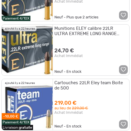
Achat Immédiat
Neuf - Plus que
2
articles
Paiement 4/10X
Munitions ELEY calibre 22LR
ajouté il y a 22 heures
ULTRA EXTREME LONG RANGE
40gr - 2.6g x50
24,70 €
Achat Immédiat
Neuf - En stock
Cartouches 22LR Eley team Boite
ajouté il y a 22 heures
de 500
219,00 €
au lieu de
229,00 €
Achat Immédiat
-10,00 €
Paiement 4/10X
Neuf - En stock
Livraison
gratuite