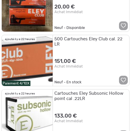
20,00 €
Achat Immédiat
Neuf - Disponible
500 Cartouches Eley Club cal. 22
ajouté il y a 22 heures
LR
151,00 €
Achat Immédiat
Neuf - En stock
Paiement 4/10X
Cartouches Eley Subsonic Hollow
ajouté il y a 22 heures
point cal .22LR
133,00 €
Achat Immédiat