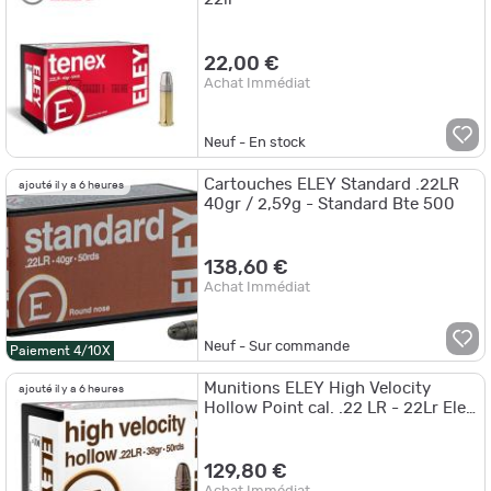
22,00 €
Achat Immédiat
Neuf - En stock
Cartouches ELEY Standard .22LR
ajouté il y a 6 heures
40gr / 2,59g - Standard Bte 500
138,60 €
Achat Immédiat
Neuf - Sur commande
Paiement 4/10X
Munitions ELEY High Velocity
ajouté il y a 6 heures
Hollow Point cal. .22 LR - 22Lr Eley
High Velocity HP
129,80 €