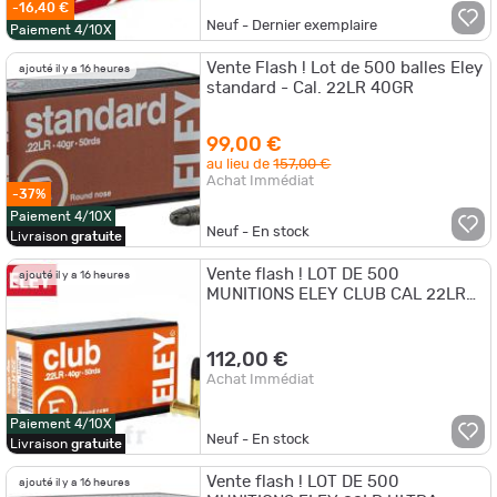
-16,40 €
Neuf - Dernier exemplaire
Paiement 4/10X
Vente Flash ! Lot de 500 balles Eley
ajouté il y a 16 heures
standard - Cal. 22LR 40GR
99,00 €
au lieu de
157,00 €
Achat Immédiat
-37%
Paiement 4/10X
Neuf - En stock
Livraison
gratuite
Vente flash ! LOT DE 500
ajouté il y a 16 heures
MUNITIONS ELEY CLUB CAL 22LR
40GR
112,00 €
Achat Immédiat
Paiement 4/10X
Neuf - En stock
Livraison
gratuite
Vente flash ! LOT DE 500
ajouté il y a 16 heures