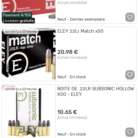
Achat Immédiat
Paiement 4/10X
Neuf - Dernier exemplaire
Livraison
gratuite
ELEY 22Lr Match x50
ajouté il y a 23 heures
20,98 €
Achat Immédiat
Neuf - En stock
BOITE DE .22LR SUBSONIC HOLLOW
ajouté il y a 23 heures
X50 - ELEY
10,65 €
Achat Immédiat
Neuf - En stock