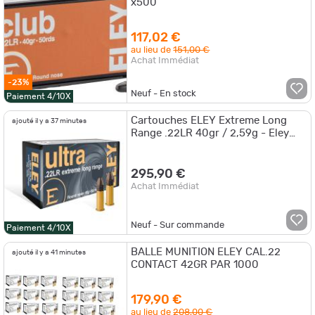
x500
117,02 €
au lieu de
151,00 €
Achat Immédiat
-23%
Neuf - En stock
Paiement 4/10X
Cartouches ELEY Extreme Long
ajouté il y a 37 minutes
Range .22LR 40gr / 2,59g - Eley
.22LR Extreme Long Range
295,90 €
Achat Immédiat
Neuf - Sur commande
Paiement 4/10X
BALLE MUNITION ELEY CAL.22
ajouté il y a 41 minutes
CONTACT 42GR PAR 1000
179,90 €
au lieu de
208,00 €