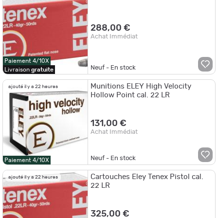
288,00 €
Achat Immédiat
Paiement 4/10X
Neuf - En stock
Livraison
gratuite
Munitions ELEY High Velocity
ajouté il y a 22 heures
Hollow Point cal. 22 LR
131,00 €
Achat Immédiat
Neuf - En stock
Paiement 4/10X
Cartouches Eley Tenex Pistol cal.
ajouté il y a 22 heures
22 LR
325,00 €