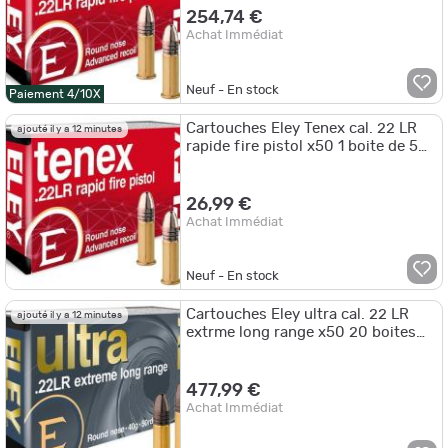
254,74 €
Achat Immédiat
Neuf - En stock
Paiement 4/10X
Cartouches Eley Tenex cal. 22 LR
ajouté il y a 12 minutes
rapide fire pistol x50 1 boite de 50
munitions
26,99 €
Achat Immédiat
Neuf - En stock
Cartouches Eley ultra cal. 22 LR
ajouté il y a 12 minutes
extrme long range x50 20 boites
pour 1000 munitions
477,99 €
Achat Immédiat