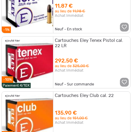
11,87 €
au lieu de
11,98 €
Achat Immédiat
Neuf - En stock
-1%
Cartouches Eley Tenex Pistol cal.
ajouté hier
22 LR
292,50 €
au lieu de
325,00 €
Achat Immédiat
-10%
Neuf - Sur commande
Paiement 4/10X
Cartouches Eley Club cal. 22
ajouté hier
135,90 €
au lieu de
151,00 €
Achat Immédiat