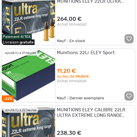
MUNITIONS ELEY 22LR ULTRA
EXTREME LONG RIFLE RN 40GR
264,00 €
Achat Immédiat
Paiement 4/10X
Neuf - En stock
Livraison
gratuite
Munitions 22Lr ELEY Sport
ajouté il y a 21 heures
11,20 €
au lieu de
14,30 €
Achat Immédiat
Neuf - Dernier exemplaire
-22%
MUNITIONS ELEY CALIBRE 22LR
ajouté il y a 22 heures
ULTRA EXTREME LONG RANGE
40gr - 2.6g x500
238,30 €