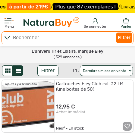
/
Plus que 87 exemplaires !
/
Livraison offerte et expédi
Menu
Se connecter
Panier
Filtrer
L'univers Tir et Loisirs, marque Eley
( 329 annonces )
Filtrer
Tri :
Cartouches Eley Club cal. 22 LR
ajouté il y a 12 minutes
(une boites de 50)
12,95 €
Achat Immédiat
Neuf - En stock