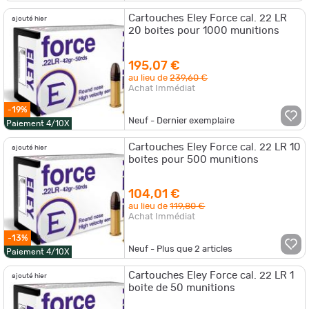
Cartouches Eley Force cal. 22 LR
ajouté hier
20 boites pour 1000 munitions
195,07 €
au lieu de
239,60 €
Achat Immédiat
-19%
Neuf - Dernier exemplaire
Paiement 4/10X
Cartouches Eley Force cal. 22 LR 10
ajouté hier
boites pour 500 munitions
104,01 €
au lieu de
119,80 €
Achat Immédiat
-13%
Neuf - Plus que
2
articles
Paiement 4/10X
Cartouches Eley Force cal. 22 LR 1
ajouté hier
boite de 50 munitions