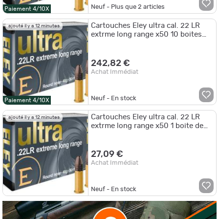
Neuf - Plus que
2
articles
Paiement 4/10X
Cartouches Eley ultra cal. 22 LR
ajouté il y a 12 minutes
extrme long range x50 10 boites
pour 500 munitions
242,82 €
Achat Immédiat
Neuf - En stock
Paiement 4/10X
Cartouches Eley ultra cal. 22 LR
ajouté il y a 12 minutes
extrme long range x50 1 boite de
50 munitions
27,09 €
Achat Immédiat
Neuf - En stock