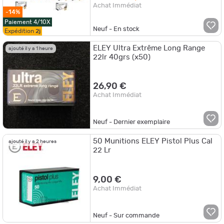
Achat Immédiat
-14%
Paiement 4/10X
Neuf - En stock
Expédition
2j
ELEY Ultra Extrême Long Range
ajouté il y a 1 heure
22lr 40grs (x50)
26,90 €
Achat Immédiat
Neuf - Dernier exemplaire
50 Munitions ELEY Pistol Plus Cal
ajouté il y a 2 heures
22 Lr
9,00 €
Achat Immédiat
Neuf - Sur commande