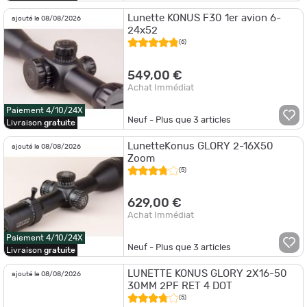
Lunette KONUS F30 1er avion 6-
ajouté le 08/08/2026
24x52
(6)
549,00 €
Achat Immédiat
Paiement 4/10/24X
Neuf - Plus que
3
articles
Livraison
gratuite
LunetteKonus GLORY 2-16X50
ajouté le 08/08/2026
Zoom
(5)
629,00 €
Achat Immédiat
Paiement 4/10/24X
Neuf - Plus que
3
articles
Livraison
gratuite
LUNETTE KONUS GLORY 2X16-50
ajouté le 08/08/2026
30MM 2PF RET 4 DOT
(5)