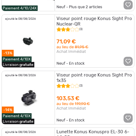
Neuf - Plus que
2
articles
Paiement 4/10/24X
Viseur point rouge Konus Sight Pro
ajouté le 08/08/2026
Nuclear-QR
(3)
71,09 €
au lieu de
81,95 €
Achat Immédiat
-13%
Paiement 4/10X
Neuf - En stock
Livraison
gratuite
Viseur point rouge Konus Sight Pro
ajouté le 08/08/2026
1x35
(3)
103,53 €
au lieu de
119,90 €
Achat Immédiat
-14%
Paiement 4/10X
Neuf - En stock
Livraison
gratuite
Lunette Konus Konuspro EL-30 6-
ajouté le 08/08/2026