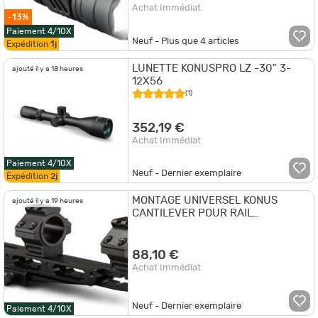
Achat Immédiat
-13%
Paiement 4/10X
Neuf - Plus que
4
articles
Expédition
1j
LUNETTE KONUSPRO LZ -30" 3-
ajouté il y a 18 heures
12X56
(1)
352,19 €
Achat Immédiat
Paiement 4/10X
Neuf - Dernier exemplaire
Expédition
2j
MONTAGE UNIVERSEL KONUS
ajouté il y a 19 heures
CANTILEVER POUR RAIL
WEAVER/PICATINNY DIAM 25.4 ET
30MM
88,10 €
Achat Immédiat
Neuf - Dernier exemplaire
Paiement 4/10X