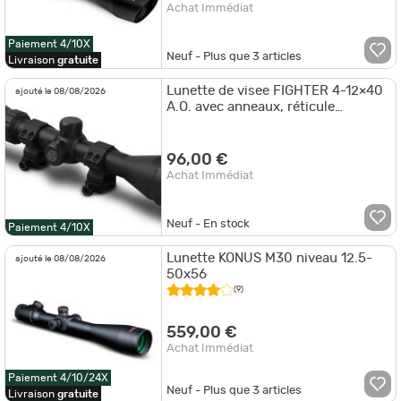
Achat Immédiat
Paiement 4/10X
Neuf - Plus que
3
articles
Livraison
gratuite
Lunette de visee FIGHTER 4-12×40
ajouté le 08/08/2026
A.O. avec anneaux, réticule
balistique, objectif ajustable -
KONUS
96,00 €
Achat Immédiat
Neuf - En stock
Paiement 4/10X
Lunette KONUS M30 niveau 12.5-
ajouté le 08/08/2026
50x56
(9)
559,00 €
Achat Immédiat
Paiement 4/10/24X
Neuf - Plus que
3
articles
Livraison
gratuite