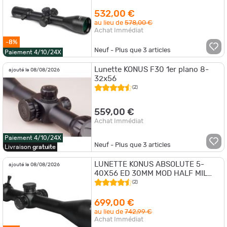
532,00 €
au lieu de
578,00 €
Achat Immédiat
-8%
Neuf - Plus que
3
articles
Paiement 4/10/24X
Lunette KONUS F30 1er plano 8-
ajouté le 08/08/2026
32x56
(2)
559,00 €
Achat Immédiat
Paiement 4/10/24X
Neuf - Plus que
3
articles
Livraison
gratuite
LUNETTE KONUS ABSOLUTE 5-
ajouté le 08/08/2026
40X56 ED 30MM MOD HALF MIL
DOT
(2)
699,00 €
au lieu de
742,99 €
Achat Immédiat