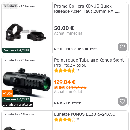
Promo Colliers KONUS Quick
ajouté il y a 20 heures
Release Acier Haut 28mm RAIL
11mm
50,00 €
Achat Immédiat
Neuf - Plus que
3
articles
Paiement 4/10X
Point rouge Tubulaire Konus Sight
ajouté il y a 20 heures
Pro Pts2 - 3x30
(6)
129,84 €
au lieu de
149,90 €
Achat Immédiat
-13%
Paiement 4/10X
Neuf - En stock
Livraison
gratuite
Lunette KONUS EL30 6-24X50
ajouté il y a 21 heures
(2)