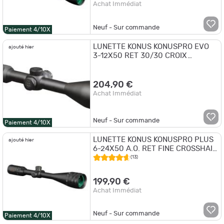
Achat Immédiat
Neuf - Sur commande
Paiement 4/10X
LUNETTE KONUS KONUSPRO EVO
ajouté hier
3-12X50 RET 30/30 CROIX
FLOTTANTE LUMINEUX ROUGE-
BLEU
204,90 €
Achat Immédiat
Neuf - Sur commande
Paiement 4/10X
LUNETTE KONUS KONUSPRO PLUS
ajouté hier
6-24X50 A.O. RET FINE CROSSHAIR
LUMINEUX ROUGE-BLEU
(13)
199,90 €
Achat Immédiat
Neuf - Sur commande
Paiement 4/10X