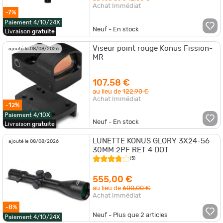
Achat Immédiat
-7%
Paiement 4/10/24X
Neuf - En stock
Livraison
gratuite
Viseur point rouge Konus Fission-
ajouté le 08/08/2026
MR
107,58 €
au lieu de
122,90 €
Achat Immédiat
-12%
Paiement 4/10X
Neuf - En stock
Livraison
gratuite
LUNETTE KONUS GLORY 3X24-56
ajouté le 08/08/2026
30MM 2PF RET 4 DOT
(5)
555,00 €
au lieu de
600,00 €
Achat Immédiat
-8%
Neuf - Plus que
2
articles
Paiement 4/10/24X