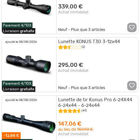
339,00 €
Achat Immédiat
Paiement 4/10X
Neuf - Plus que
3
articles
Livraison
gratuite
Lunette KONUS T30 3-12x44
ajouté le 08/08/2026
(2)
295,00 €
Achat Immédiat
Paiement 4/10X
Neuf - Plus que
3
articles
Livraison
gratuite
Lunette de tir Konus Pro 6-24X44
ajouté le 08/08/2026
6-24x44 - 6-24x44
(49)
147,06 €
au lieu de
159,90 €
Achat Immédiat
-12,84 €