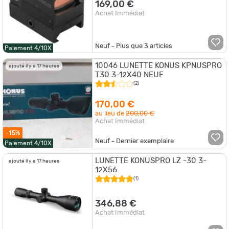
169,00 €
Achat Immédiat
Neuf - Plus que
3
articles
Paiement 4/10X
10046 LUNETTE KONUS KPNUSPRO
ajouté il y a 17 heures
T30 3-12X40 NEUF
(2)
170,00 €
au lieu de
200,00 €
Achat Immédiat
-15%
Neuf - Dernier exemplaire
Paiement 4/10X
LUNETTE KONUSPRO LZ -30 3-
ajouté il y a 17 heures
12X56
(1)
346,88 €
Achat Immédiat