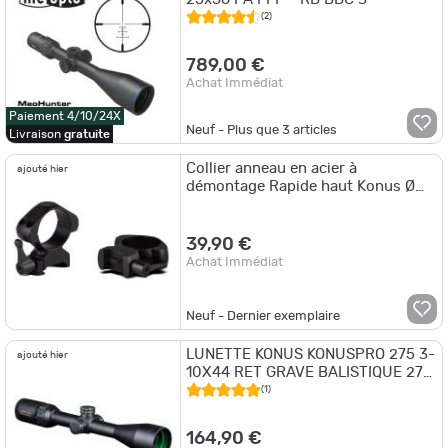
(2)
789,00 €
Achat Immédiat
Paiement 4/10/24X
Neuf - Plus que
3
articles
Livraison
gratuite
Collier anneau en acier à
ajouté hier
démontage Rapide haut Konus Ø
25,4mm - Rail 21 / 22
39,90 €
Achat Immédiat
Neuf - Dernier exemplaire
LUNETTE KONUS KONUSPRO 275 3-
ajouté hier
10X44 RET GRAVE BALISTIQUE 275
LUMINEUX
(1)
164,90 €