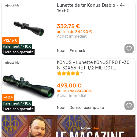
Lunette de tir Konus Diablo - 4-
ajouté hier
16x50
332,75 €
au lieu de
344,90 €
Achat Immédiat
-12,15 €
Paiement 4/10X
Neuf - En stock
Livraison
gratuite
KONUS - Lunette KONUSPRO F-30
ajouté hier
8-32X56 RET 1/2 MIL-DOT
LUMINEUX
(5)
493,00 €
au lieu de
850,00 €
Achat Immédiat
-42%
Paiement 4/10X
Neuf - Dernier exemplaire
Livraison
gratuite