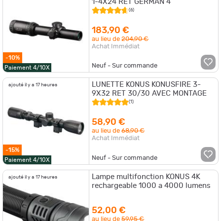
1-4X24 RET GERMAN 4
(6)
183,90 €
au lieu de
204,90 €
Achat Immédiat
-10%
Neuf - Sur commande
Paiement 4/10X
LUNETTE KONUS KONUSFIRE 3-
ajouté il y a 17 heures
9X32 RET 30/30 AVEC MONTAGE
(1)
58,90 €
au lieu de
68,90 €
Achat Immédiat
-15%
Neuf - Sur commande
Paiement 4/10X
Lampe multifonction KONUS 4K
ajouté il y a 17 heures
rechargeable 1000 a 4000 lumens
52,00 €
au lieu de
59,95 €