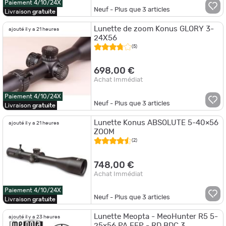
Paiement 4/10/24X
Neuf - Plus que
3
articles
Livraison
gratuite
Lunette de zoom Konus GLORY 3-
ajouté il y a 21 heures
24X56
(5)
698,00 €
Achat Immédiat
Paiement 4/10/24X
Neuf - Plus que
3
articles
Livraison
gratuite
Lunette Konus ABSOLUTE 5-40×56
ajouté il y a 21 heures
ZOOM
(2)
748,00 €
Achat Immédiat
Paiement 4/10/24X
Neuf - Plus que
3
articles
Livraison
gratuite
Lunette Meopta - MeoHunter R5 5-
ajouté il y a 23 heures
25x56 PA FFP - RD BDC 3