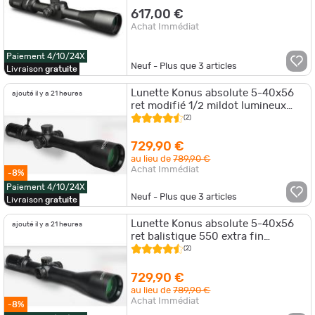
617,00 €
Achat Immédiat
Paiement 4/10/24X
Neuf - Plus que
3
articles
Livraison
gratuite
Lunette Konus absolute 5-40x56
ajouté il y a 21 heures
ret modifié 1/2 mildot lumineux
rouge-bleu
(2)
729,90 €
au lieu de
789,90 €
Achat Immédiat
-8%
Paiement 4/10/24X
Neuf - Plus que
3
articles
Livraison
gratuite
Lunette Konus absolute 5-40x56
ajouté il y a 21 heures
ret balistique 550 extra fin
lumineux rouge-bleu
(2)
729,90 €
au lieu de
789,90 €
Achat Immédiat
-8%