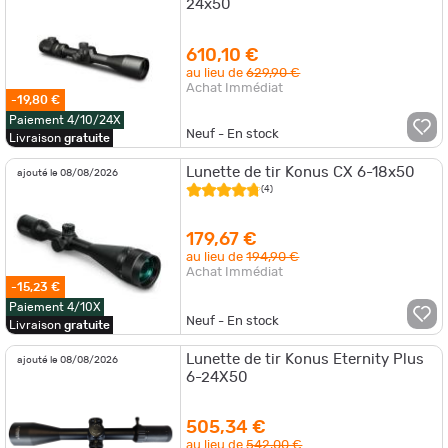
24x50
610,10 €
au lieu de
629,90 €
Achat Immédiat
-19,80 €
Paiement 4/10/24X
Neuf - En stock
Livraison
gratuite
Lunette de tir Konus CX 6-18x50
ajouté le 08/08/2026
(4)
179,67 €
au lieu de
194,90 €
Achat Immédiat
-15,23 €
Paiement 4/10X
Neuf - En stock
Livraison
gratuite
Lunette de tir Konus Eternity Plus
ajouté le 08/08/2026
6-24X50
505,34 €
au lieu de
542,00 €