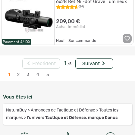
6x28 Ret Mil-dot Grave Lumineux
Rouge-Vert
(49)
209,00 €
Achat Immédiat
Neuf - Sur commande
Paiement 4/10X
1
Précédent
Suivant
/5
1
2
3
4
5
Vous êtes ici
NaturaBuy
>
Annonces de Tactique et Défense
>
Toutes les
marques
>
l'univers Tactique et Défense, marque Konus