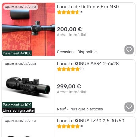
Lunette de tir KonusPro M30.
ajouté le 08/08/2026
(6)
200,00 €
Achat Immédiat
Occasion - Disponible
Paiement 4/10X
Lunette KONUS AS34 2-6x28
ajouté le 08/08/2026
(4)
299,00 €
Achat Immédiat
Paiement 4/10X
Neuf - Plus que
3
articles
Livraison
gratuite
Lunette KONUS LZ30 2,5-10x50
ajouté le 08/08/2026
(1)