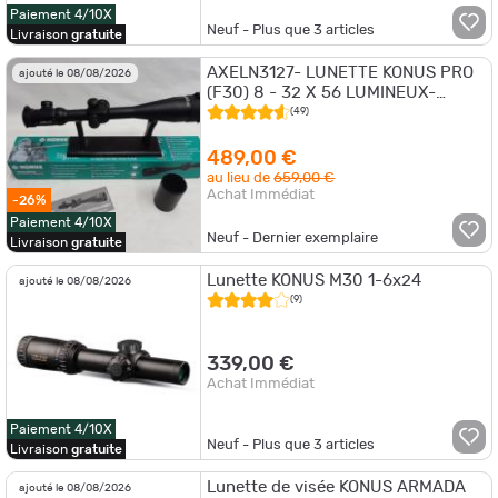
Paiement 4/10X
Neuf - Plus que
3
articles
Livraison
gratuite
AXELN3127- LUNETTE KONUS PRO
ajouté le 08/08/2026
(F30) 8 - 32 X 56 LUMINEUX-
NEUF!!!
(49)
489,00 €
au lieu de
659,00 €
Achat Immédiat
-26%
Paiement 4/10X
Neuf - Dernier exemplaire
Livraison
gratuite
Lunette KONUS M30 1-6x24
ajouté le 08/08/2026
(9)
339,00 €
Achat Immédiat
Paiement 4/10X
Neuf - Plus que
3
articles
Livraison
gratuite
Lunette de visée KONUS ARMADA
ajouté le 08/08/2026