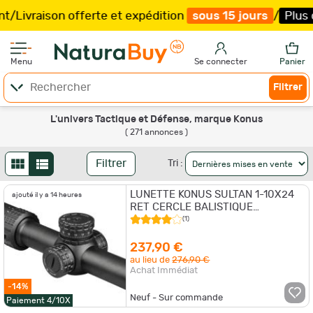
rte et expédition
sous 15 jours
/
Plus que
65
h
17
mn
18
Menu
Se connecter
Panier
Filtrer
L'univers Tactique et Défense, marque Konus
( 271 annonces )
Filtrer
Tri :
LUNETTE KONUS SULTAN 1-10X24
ajouté il y a 14 heures
RET CERCLE BALISTIQUE
LUMINEUX ROUGE
(1)
237,90 €
au lieu de
276,90 €
Achat Immédiat
-14%
Neuf - Sur commande
Paiement 4/10X