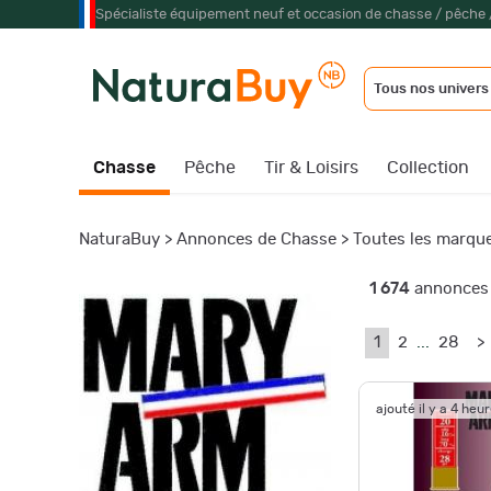
Spécialiste équipement neuf et occasion de chasse / pêche 
Tous nos univers
Chasse
Pêche
Tir & Loisirs
Collection
NaturaBuy
>
Annonces de Chasse
>
Toutes les marqu
1 674
annonces 
1
2
...
28
>
ajouté il y a 4 heu