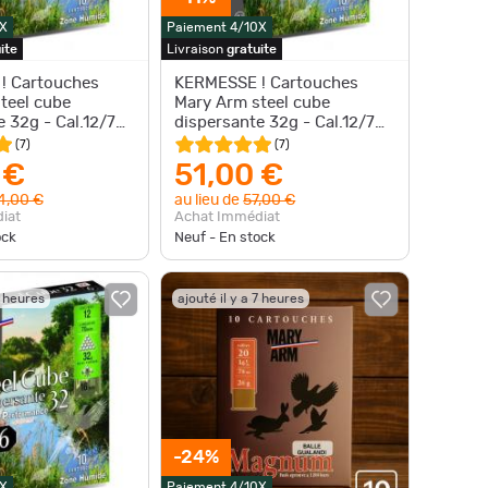
X
Paiement 4/10X
ite
Livraison
gratuite
! Cartouches
KERMESSE ! Cartouches
teel cube
Mary Arm steel cube
e 32g - Cal.12/70
dispersante 32g - Cal.12/70
x5 boites
(
7
)
(
7
)
 €
51,00 €
4,00 €
au lieu de
57,00 €
iat
Achat Immédiat
ock
Neuf - En stock
7 heures
ajouté il y a 7 heures
-24%
X
Paiement 4/10X