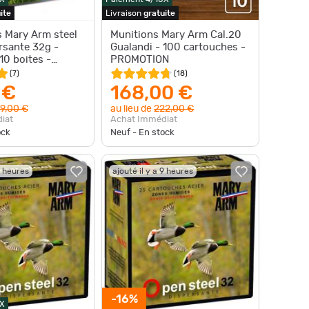
ite
Livraison
gratuite
 Mary Arm steel
Munitions Mary Arm Cal.20
rsante 32g -
Gualandi - 100 cartouches -
10 boites -
PROMOTION
N
(
7
)
(
18
)
 €
168,00 €
9,00 €
au lieu de
222,00 €
iat
Achat Immédiat
ock
Neuf - En stock
9 heures
ajouté il y a 9 heures
-16%
X