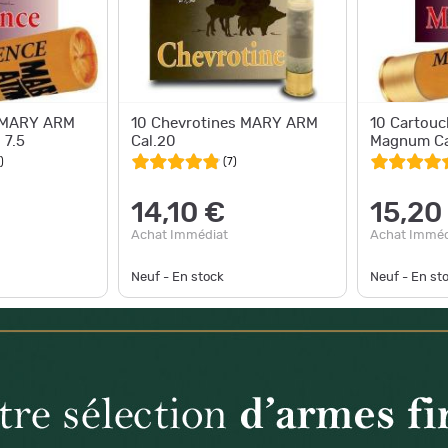
s MARY ARM
10 Chevrotines MARY ARM
10 Cartou
 7.5
Cal.20
Magnum Ca
)
(
7
)
14,10 €
15,20
Achat Immédiat
Achat Imméd
Neuf - En stock
Neuf - En st