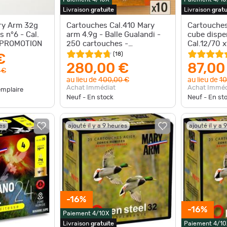
Livraison
gratuite
Livraison
gratu
ry Arm 32g
Cartouches Cal.410 Mary
Cartouches
 n°6 - Cal.
arm 4.9g - Balle Gualandi -
cube dispe
- PROMOTION
250 cartouches -
Cal.12/70 x
PROMOTION
PROMOTIO
(
18
)
€
280,00 €
87,00
 €
au lieu de
400,00 €
au lieu de
10
Achat Immédiat
Achat Imméd
emplaire
Neuf - En stock
Neuf - En st
res
ajouté il y a 9 heures
ajouté il y a 
-16%
-16%
Paiement 4/10X
Livraison
gratuite
Paiement 4/10