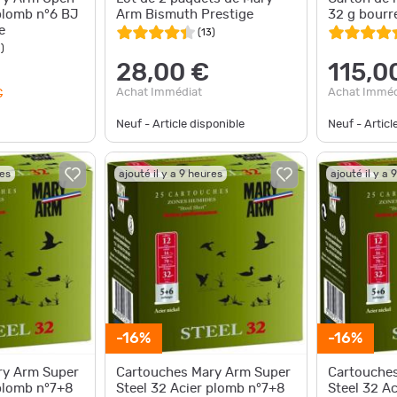
 plomb n°6 BJ
Arm Bismuth Prestige
32 g bourre
e
(
13
)
5
)
28,00 €
115,0
Achat Immédiat
Achat Imméd
€
Neuf - Article disponible
Neuf - Articl
res
ajouté il y a 9 heures
ajouté il y a 
-16%
-16%
ry Arm Super
Cartouches Mary Arm Super
Cartouche
 plomb n°7+8
Steel 32 Acier plomb n°7+8
Steel 32 A