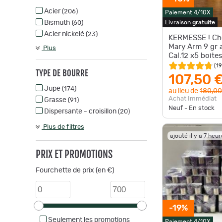
Acier
(206)
Paiement 4/10X
Bismuth
Livraison
gratuite
(60)
Acier nickelé
(23)
KERMESSE ! Ch
Mary Arm 9 gr 
Plus
Cal.12 x5 boites
cartouches
(
1
TYPE DE BOURRE
107,50 
Jupe
(174)
au lieu de
180,00
Achat Immédiat
Grasse
(91)
Neuf - En stock
Dispersante - croisillon
(20)
Plus de filtres
ajouté il y a 7 heu
PRIX ET PROMOTIONS
Fourchette de prix (en €)
-19%
Seulement les promotions
Paiement 4/10X