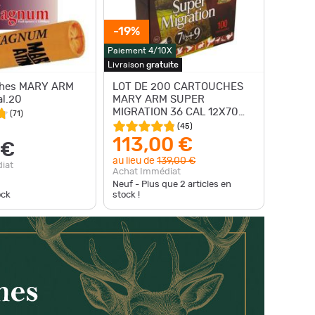
-19%
Paiement 4/10X
Livraison
gratuite
ches MARY ARM
LOT DE 200 CARTOUCHES
l.20
MARY ARM SUPER
MIGRATION 36 CAL 12X70
(
71
)
36GR N° 7/5+9
(
45
)
113,00 €
 €
au lieu de
139,00 €
iat
Achat Immédiat
Neuf - Plus que
2
articles en
ock
stock !