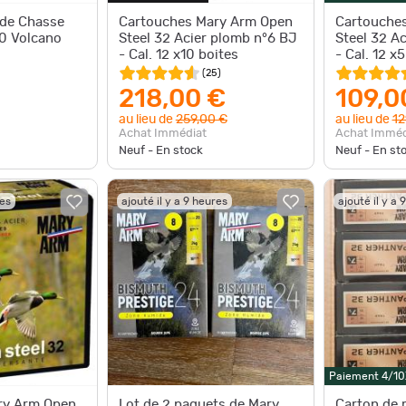
 de Chasse
Cartouches Mary Arm Open
Cartouche
0 Volcano
Steel 32 Acier plomb n°6 BJ
Steel 32 A
- Cal. 12 x10 boites
- Cal. 12 x
(
25
)
218,00 €
109,0
au lieu de
259,00 €
au lieu de
12
Achat Immédiat
Achat Imméd
Neuf - En stock
Neuf - En st
res
ajouté il y a 9 heures
ajouté il y a 
Paiement 4/10
ry Arm Open
Lot de 2 paquets de Mary
Carton de 