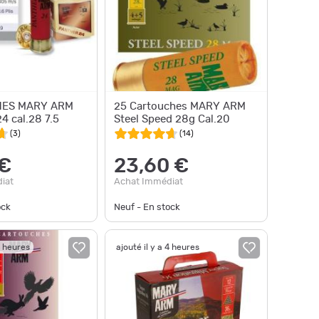
ES MARY ARM
25 Cartouches MARY ARM
 cal.28 7.5
Steel Speed 28g Cal.20
(
3
)
(
14
)
 €
23,60 €
iat
Achat Immédiat
ock
Neuf - En stock
4 heures
ajouté il y a 4 heures