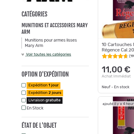
CATÉGORIES
MUNITIONS ET ACCESSOIRES MARY
ARM
Munitions pour armes lisses
10 Cartouche
Mary Arm
Régence Cal.2
Voir toutes les catégories
(
19
11,00 €
OPTION D'EXPÉDITION
Achat Immédiat
Expédition
1 jour
Neuf - En stock
Expédition
2 jours
Livraison
gratuite
ajouté il y a 4 heu
En Stock
ÉTAT DE L'OBJET