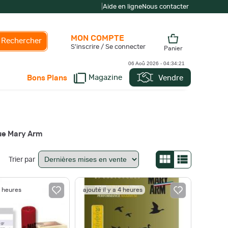
|
Aide en ligne
Nous contacter
MON COMPTE
Rechercher
S'inscrire / Se connecter
Panier
06 Aoû 2026 -
04:34:22
Magazine
Vendre
Bons Plans
que Mary Arm
Trier par
4 heures
ajouté il y a 4 heures