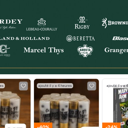
res
ajouté il y a 4 heures
ajouté il y a 
-40%
-24%