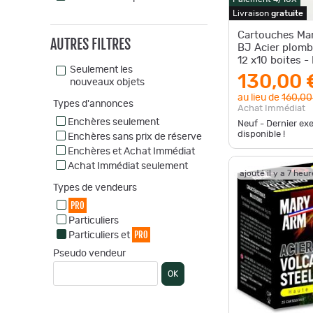
Livraison
gratuite
Cartouches Ma
AUTRES FILTRES
BJ Acier plombs
12 x10 boites 
Seulement les
130,00 
nouveaux objets
au lieu de
160,00
Types d'annonces
Achat Immédiat
Enchères seulement
Neuf - Dernier ex
disponible !
Enchères sans prix de réserve
Enchères et Achat Immédiat
Achat Immédiat seulement
ajouté il y a 7 heu
Types de vendeurs
PRO
Particuliers
PRO
Particuliers et
Pseudo vendeur
OK