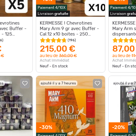
Paiement 4/10X
Paiement 4/10
Livraison
gratuite
Livraison
gratu
evrotines
KERMESSE ! Chevrotines
KERMESSE 
avec Buffer -
Mary Arm 9 gr avec Buffer -
Mary Arm s
 - 125
Cal.12 x10 boites - 250
dispersant
cartouches
x10 boites
96
)
(
196
)
€
215,00 €
87,00
 €
au lieu de
360,00 €
au lieu de
11
Achat Immédiat
Achat Imméd
Neuf - En stock
Neuf - En st
res
ajouté il y a 7 heures
ajouté il y a 
-30%
-20%
Paiement 4/10X
Paiement 4/10