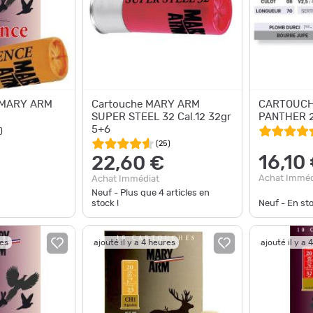
s MARY ARM
Cartouche MARY ARM
CARTOUCH
0
SUPER STEEL 32 Cal.12 32gr
PANTHER 24
5+6
)
(
25
)
16,10
22,60 €
Achat Imméd
Achat Immédiat
Neuf - Plus que
4
articles en
stock !
Neuf - En st
res
ajouté il y a 4 heures
ajouté il y a 