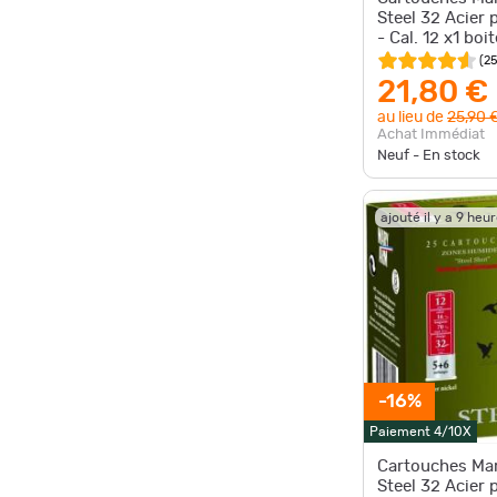
Steel 32 Acier
- Cal. 12 x1 boit
(
2
21,80 €
au lieu de
25,90 
Achat Immédiat
Neuf - En stock
ajouté il y a 9 heu
-16%
Paiement 4/10X
Cartouches Ma
Steel 32 Acier