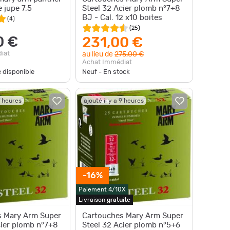
 jupe 7,5
Steel 32 Acier plomb n°7+8
BJ - Cal. 12 x10 boites
(
4
)
(
25
)
0 €
231,00 €
iat
au lieu de
275,00 €
Achat Immédiat
e disponible
Neuf - En stock
9 heures
ajouté il y a 9 heures
-16%
Paiement 4/10X
Livraison
gratuite
s Mary Arm Super
Cartouches Mary Arm Super
cier plomb n°7+8
Steel 32 Acier plomb n°5+6