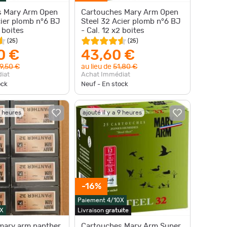
s Mary Arm Open
Cartouches Mary Arm Open
cier plomb n°6 BJ
Steel 32 Acier plomb n°6 BJ
5 boites
- Cal. 12 x2 boites
(
25
)
(
25
)
0 €
43,60 €
9,50 €
au lieu de
51,80 €
iat
Achat Immédiat
ock
Neuf - En stock
9 heures
ajouté il y a 9 heures
-16%
Paiement 4/10X
X
Livraison
gratuite
mary arm panther
Cartouches Mary Arm Super