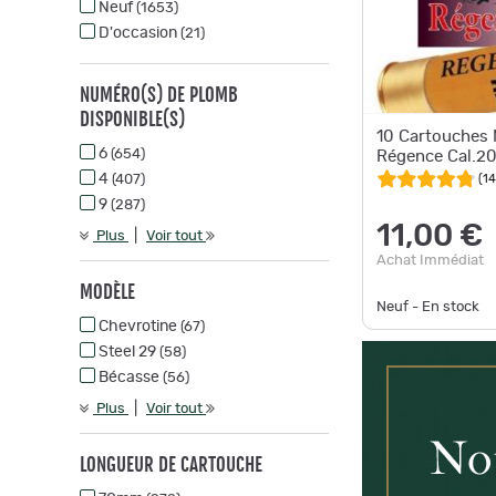
Neuf
(1653)
D'occasion
(21)
NUMÉRO(S) DE PLOMB
DISPONIBLE(S)
10 Cartouche
6
(654)
Régence Cal.20
4
(
14
(407)
9
(287)
11,00 €
|
Plus
Voir tout
Achat Immédiat
MODÈLE
Neuf - En stock
Chevrotine
(67)
Steel 29
(58)
Bécasse
(56)
|
Plus
Voir tout
LONGUEUR DE CARTOUCHE