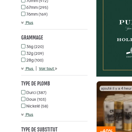
70mm
(972)
67mm
(295)
76mm
(169)
Plus
GRAMMAGE
36g
(220)
32g
(209)
28g
(100)
|
Plus
Voir tout
TYPE DE PLOMB
ajouté il y a 4 heu
Durci
(387)
Doux
(103)
Nickelé
(58)
Plus
TYPE DE SUBSTITUT
-40%