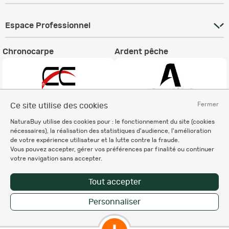
Espace Professionnel
Chronocarpe
Ardent pêche
Fermer
Ce site utilise des cookies
Informations légales
NaturaBuy utilise des cookies pour : le fonctionnement du site (cookies
nécessaires), la réalisation des statistiques d'audience, l'amélioration
Charte éthique
de votre expérience utilisateur et la lutte contre la fraude.
Mentions légales
Vous pouvez accepter, gérer vos préférences par finalité ou continuer
Règlement & Conditions d'utilisation
votre navigation sans accepter.
Politique de protection
des données personnelles
Tout accepter
Personnalisation des cookies
Personnaliser
Enregistrer la recherche
Copyright © 2007-2026 NaturaBuy. Tous droits réservés. N°CNIL: 1239459.
Les marques commerciales mentionnées appartiennent à leurs propriétaires