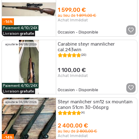
1 599,00 €
au lieu de
1 899,00 €
Achat Immédiat
-16%
Paiement 4/10/24X
Occasion - Disponible
Livraison
gratuite
Carabine steyr mannlicher
ajouté le 04/08/2026
cal.243win
(20)
1 100,00 €
Achat Immédiat
Paiement 4/10/24X
Occasion - Disponible
Livraison
gratuite
Steyr manlicher sm12 sx mountain
ajouté le 04/08/2026
canon 51cm 30-06sprg
(4)
2 400,00 €
au lieu de
2 800,00 €
Achat Immédiat
-14%