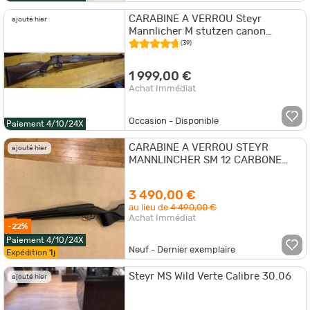
CARABINE A VERROU Steyr
ajouté hier
Mannlicher M stutzen canon
torsadé 51cm 7x64 bon etat
(39)
1 999,00 €
Achat Immédiat
Occasion - Disponible
Paiement 4/10/24X
CARABINE A VERROU STEYR
ajouté hier
MANNLINCHER SM 12 CARBONE
270 W
3 490,00 €
au lieu de
4 490,00 €
Achat Immédiat
-22%
Paiement 4/10/24X
Neuf - Dernier exemplaire
Expédition
1j
Steyr MS Wild Verte Calibre 30.06
ajouté hier