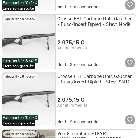
Paiement 4/10/24X
Neuf - Sur commande
Livraison
gratuite
Crosse FBT Carbone Unic Gaucher
ajouté il y a 5 heures
- Busc/Insert Bipied - Steyr Modèle
M
2 075,15 €
Achat Immédiat
Paiement 4/10/24X
Neuf - Sur commande
Livraison
gratuite
Crosse FBT Carbone Unic Gaucher
ajouté il y a 5 heures
- Busc/Insert Bipied - Steyr SM12
2 075,15 €
Achat Immédiat
Paiement 4/10/24X
Neuf - Sur commande
Livraison
gratuite
Vends carabine STEYR
ajouté il y a 6 heures