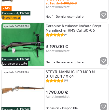
au lieu de
6 490,00 €
Achat Immédiat
-34%
Paiement 4/10/24X
Neuf - Dernier exemplaire
Expédition
2j
Carabine à culasse linéaire Steyr
ajouté le 04/08/2026
Mannlincher RMS Cal .30-06
(1)
3 190,00 €
Achat Immédiat
Paiement 4/10/24X
Neuf - Dernier exemplaire
Livraison
gratuite
STEYR-MANNLICHER MOD M
ajouté le 04/08/2026
STUTZEN 7 X 64
(45)
1 790,00 €
Achat Immédiat
Occasion - Disponible
Paiement 4/10/24X