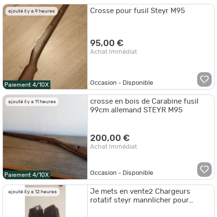
Crosse pour fusil Steyr M95
ajouté il y a 9 heures
95,00 €
Achat Immédiat
Occasion - Disponible
Paiement 4/10X
crosse en bois de Carabine fusil
ajouté il y a 11 heures
99cm allemand STEYR M95
200,00 €
Achat Immédiat
Occasion - Disponible
Paiement 4/10X
Je mets en vente2 Chargeurs
ajouté il y a 12 heures
rotatif steyr mannlicher pour
calibre 300 win mag. Capacités de