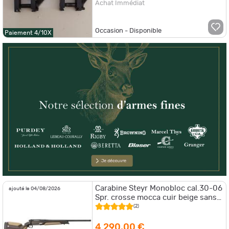
Achat Immédiat
Occasion - Disponible
Paiement 4/10X
Carabine Steyr Monobloc cal.30-06
ajouté le 04/08/2026
Spr. crosse mocca cuir beige sans
organe canon 56cm fileté
(2)
4 290,00 €