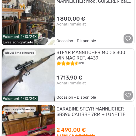
MANNLICHER mod: GOISERER cal:
7x64
1 800,00 €
Achat Immédiat
Paiement 4/10/24X
Occasion - Disponible
Livraison
gratuite
STEYR MANNLICHER MOD S 300
ajouté il y a 6 heures
WIN MAG REF: 4439
(21)
1 713,90 €
Achat Immédiat
Occasion - Disponible
Paiement 4/10/24X
CARABINE STEYR MANNLICHER
ajouté il y a 6 heures
SBS96 CALIBRE 7RM + LUNETTE
SWAROVSKI
2 490,00 €
au lieu de
3 700,00 €