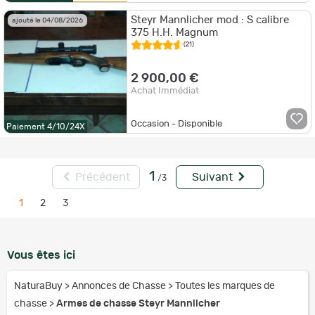
Steyr Mannlicher mod : S calibre
ajouté le 04/08/2026
375 H.H. Magnum
(21)
2 900,00 €
Achat Immédiat
Occasion - Disponible
Paiement 4/10/24X
1
Précédent
Suivant
/3
1
2
3
Vous êtes ici
NaturaBuy
>
Annonces de Chasse
>
Toutes les marques de
chasse
>
Armes de chasse Steyr Mannlicher