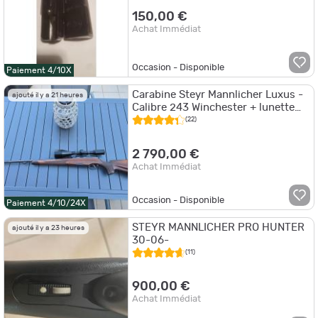
4 balles
150,00 €
Achat Immédiat
Occasion - Disponible
Paiement 4/10X
Carabine Steyr Mannlicher Luxus -
ajouté il y a 21 heures
Calibre 243 Winchester + lunette
Schmidt et Bender 8x56
(22)
2 790,00 €
Achat Immédiat
Occasion - Disponible
Paiement 4/10/24X
STEYR MANNLICHER PRO HUNTER
ajouté il y a 23 heures
30-06-
(11)
900,00 €
Achat Immédiat