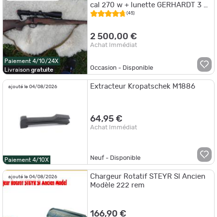
cal 270 w + lunette GERHARDT 3 x
12 50 + montage pivotant
(45)
2 500,00 €
Achat Immédiat
Paiement 4/10/24X
Occasion - Disponible
Livraison
gratuite
Extracteur Kropatschek M1886
ajouté le 04/08/2026
64,95 €
Achat Immédiat
Neuf - Disponible
Paiement 4/10X
Chargeur Rotatif STEYR Sl Ancien
ajouté le 04/08/2026
Modèle 222 rem
166,90 €