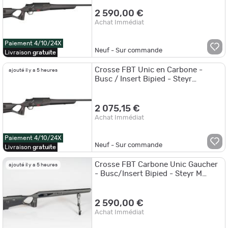
2 590,00 €
Achat Immédiat
Paiement 4/10/24X
Neuf - Sur commande
Livraison
gratuite
Crosse FBT Unic en Carbone -
ajouté il y a 5 heures
Busc / Insert Bipied - Steyr
Manlicher Luxus 7x64
2 075,15 €
Achat Immédiat
Paiement 4/10/24X
Neuf - Sur commande
Livraison
gratuite
Crosse FBT Carbone Unic Gaucher
ajouté il y a 5 heures
- Busc/Insert Bipied - Steyr M
Entraxe 176mm
2 590,00 €
Achat Immédiat