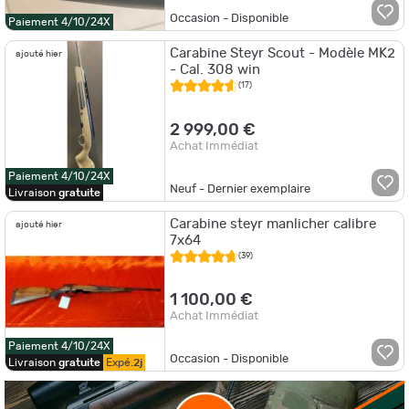
Occasion - Disponible
Paiement 4/10/24X
Carabine Steyr Scout - Modèle MK2
ajouté hier
- Cal. 308 win
(17)
2 999,00 €
Achat Immédiat
Paiement 4/10/24X
Neuf - Dernier exemplaire
Livraison
gratuite
Carabine steyr manlicher calibre
ajouté hier
7x64
(39)
1 100,00 €
Achat Immédiat
Paiement 4/10/24X
Occasion - Disponible
Livraison
gratuite
Expé.
2j