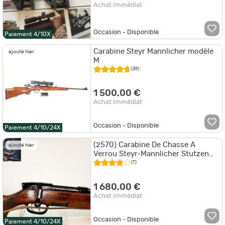
Achat Immédiat
Occasion - Disponible
Paiement 4/10X
Carabine Steyr Mannlicher modèle
ajouté hier
M
(39)
1 500,00 €
Achat Immédiat
Occasion - Disponible
Paiement 4/10/24X
(2570) Carabine De Chasse A
ajouté hier
Verrou Steyr-Mannlicher Stutzen
Cal.7x64 - OCCASION
(7)
1 680,00 €
Achat Immédiat
Occasion - Disponible
Paiement 4/10/24X