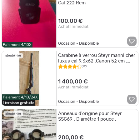
Cal 222 Rem
100,00 €
Achat Immédiat
Occasion - Disponible
Paiement 4/10X
Carabine à verrou Steyr mannlicher
ajouté hier
luxus cal 9.3x62 .Canon 52 cm .
Stecher mono détente. Bois super
(22)
1 400,00 €
Achat Immédiat
Paiement 4/10/24X
Occasion - Disponible
Livraison
gratuite
Anneaux d'origine pour Steyr
ajouté hier
SSG69 . Diamètre 1 pouce .
200,00 €