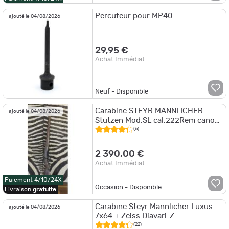
Percuteur pour MP40
ajouté le 04/08/2026
29,95 €
Achat Immédiat
Neuf - Disponible
Carabine STEYR MANNLICHER
ajouté le 04/08/2026
Stutzen Mod.SL cal.222Rem canon
51 cm
(6)
2 390,00 €
Achat Immédiat
Paiement 4/10/24X
Occasion - Disponible
Livraison
gratuite
Carabine Steyr Mannlicher Luxus -
ajouté le 04/08/2026
7x64 + Zeiss Diavari-Z
(22)