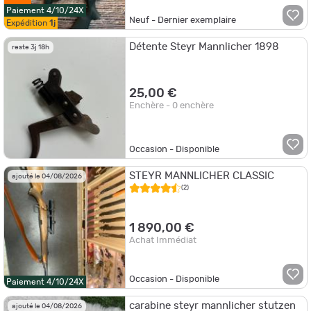
Paiement 4/10/24X
Neuf - Dernier exemplaire
Expédition
1j
Détente Steyr Mannlicher 1898
reste 3j 18h
25,00 €
Enchère - 0 enchère
Occasion - Disponible
STEYR MANNLICHER CLASSIC
ajouté le 04/08/2026
(2)
1 890,00 €
Achat Immédiat
Occasion - Disponible
Paiement 4/10/24X
carabine steyr mannlicher stutzen
ajouté le 04/08/2026