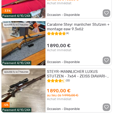
Achat Immédiat
-33%
Occasion - Disponible
Paiement 4/10/24X
Carabine Steyr manlicher Stutzen +
ajouté il y a 7 heures
montage eaw 9.3x62
(4)
1 890,00 €
Achat Immédiat
Occasion - Disponible
Paiement 4/10/24X
STEYR-MANNLICHER LUXUS
ajouté il y a 7 heures
STUTZEN - 7x64 - ZEISS DIAVARI-Z
1,5-6x42
(22)
1 890,00 €
au lieu de
1 990,00 €
Achat Immédiat
-5%
Occasion - Disponible
Paiement 4/10/24X