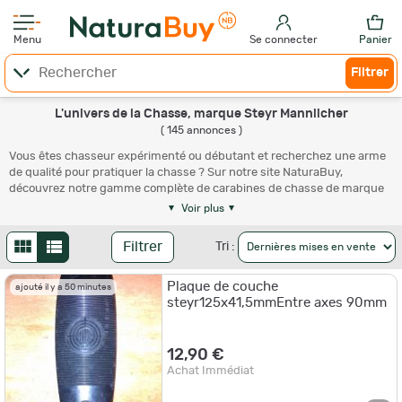
Menu
Se connecter
Panier
Filtrer
L'univers de la Chasse, marque Steyr Mannlicher
( 145 annonces )
Vous êtes chasseur expérimenté ou débutant et recherchez une arme
de qualité pour pratiquer la chasse ? Sur notre site NaturaBuy,
découvrez notre gamme complète de carabines de chasse de marque
Steyr Mannlicher. Nous avons en stock de nombreux produits parmi
Voir plus
lesquels vous trouverez le modèle de carabine qu'il vous faut.
Parcourez les pages consacrées aux armes de chasse Steyr Mannlicher
Filtrer
Tri :
ou utilisez les critères de recherche accessibles sur la gauche.
Tout savoir sur la marque Steyr Mannlicher
Plaque de couche
ajouté il y a 50 minutes
steyr125x41,5mmEntre axes 90mm
Steyr Mannlicher est une marque autrichienne d'
armes à feu
.
L'entreprise a été créée en 1864 à Steyr et y a établi son siège.
L'enseigne fabrique diverses catégories d'armes telles que :
12,90 €
- Fusils de parcours de chasse ;
Achat Immédiat
- Pistolets et pistolets mitrailleurs ;