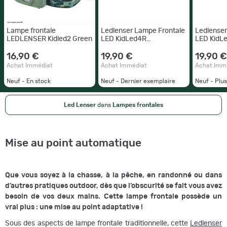
Lampe frontale
Ledlenser Lampe Frontale
Ledlenser
LEDLENSER Kidled2 Green
LED KidLed4R
LED KidL
Rechargeable Vert
Recharge
16,90 €
19,90 €
19,90 €
Achat Immédiat
Achat Immédiat
Achat Imm
Neuf - En stock
Neuf - Dernier exemplaire
Neuf - Plu
Led Lenser
dans
Lampes frontales
Mise au point automatique
Que vous soyez à la chasse, à la pêche, en randonné ou dans
d’autres pratiques outdoor, dès que l’obscurité se fait vous avez
besoin de vos deux mains. Cette lampe frontale possède un
vrai plus : une mise au point adaptative !
Sous des aspects de lampe frontale traditionnelle, cette
Ledlenser