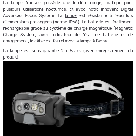
La
lampe frontale
possède une lumière rouge, pratique pour
plusieurs utilisations nocturnes, et avec notre innovant Digital
Advances Focus System. La
lampe
est résistante à l'eau lors
d'immersions prolongées (norme IP68). La batterie est facilement
rechargeable grâce au système de charge magnétique (Magnetic
Charge System) avec indicateur de l'état de batterie et de
chargement ; le câble est fourni avec la lampe à l’achat.
La lampe est sous garantie 2 + 5 ans (avec enregistrement du
produit).