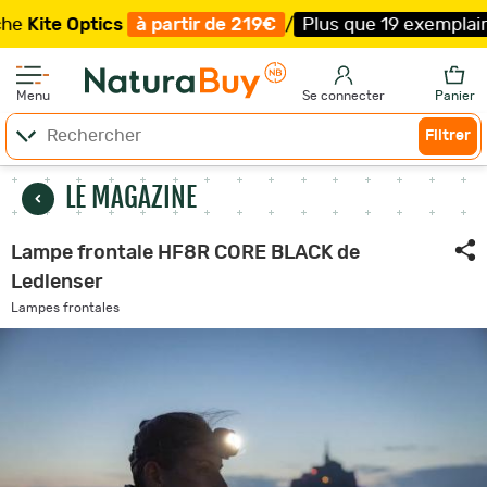
e Optics
à partir de 219€
/
Plus que 19 exemplaires !
/
L
Menu
Se connecter
Panier
Filtrer
LE MAGAZINE
Lampe frontale HF8R CORE BLACK de
Ledlenser
Lampes frontales