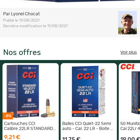
Par Lyonel Chocat
Publié le 11/08/2021
Dernière modification le 11/08/2021
Nos offres
Voir plus
-8%
Cartouches CCI
Balles CCI Quiet-22 Semi
50 Muniti
Calibre.22LR STANDARD
auto - Cal. 22 LR - Boite de
Cal 22Lr
VELOCITY 40 GRAINS 1
50 - Par 1
Hp
9,21 €
boite ( 50 muniitons )
11,75 €
19,00 