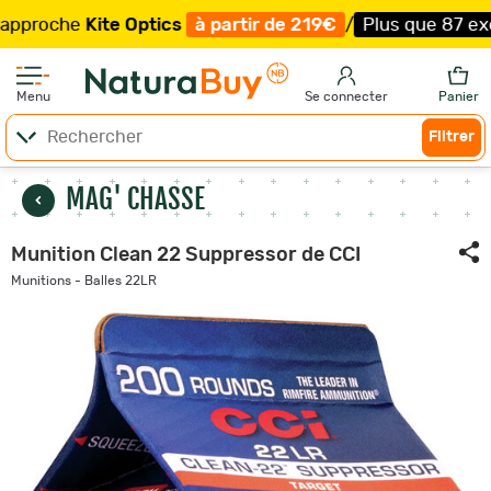
e
Kite Optics
à partir de 219€
/
Plus que 87 exemplaires
Menu
Se connecter
Panier
Filtrer
MAG' CHASSE
Munition Clean 22 Suppressor de CCI
Munitions - Balles 22LR