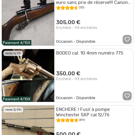
euro sans prix de réserve!!! Canon
impeccable!!! + Frein de bouche!!!
(131)
305,00 €
Enchère - 94 enchères
Occasion - Disponible
Paiement 4/10X
BODEO cal. 10.4mm numéro 775
reste 4j 17h
350,00 €
Enchère - 93 enchères
Occasion - Disponible
Paiement 4/10X
ENCHERE ! Fusil à pompe
reste 3j 01h
Winchester SXP cal.12/76
(341)
500,00 €