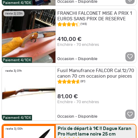
Occasion - Disponible
Paiement 4/10X
FRANCHI FALCONET MISE A PRIX 1
reste 2j 23h
EUROS SANS PRIX DE RESERVE
(145)
410,00 €
Enchère - 70 enchères
Occasion - Disponible
Paiement 4/10X
Fusil Manufrance FALCOR Cal.12/70
reste 3j 01h
canon 70 cm occasion pour pieces
(81)
81,00 €
Enchère - 70 enchères
Occasion - Disponible
Paiement 4/10X
Prix de départ à 1€ !! Dague Karan
reste 3j 00h
Pro Hunt lame noire 25 cm