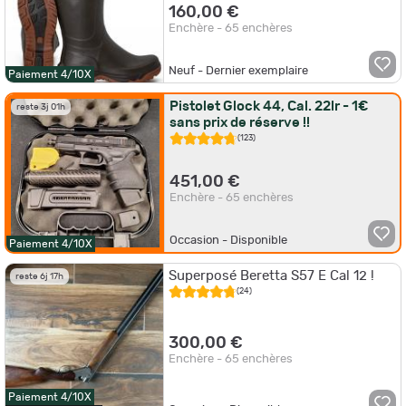
160,00 €
Enchère - 65 enchères
Neuf - Dernier exemplaire
Paiement 4/10X
Pistolet Glock 44, Cal. 22lr - 1€
reste 3j 01h
sans prix de réserve !!
(123)
451,00 €
Enchère - 65 enchères
Occasion - Disponible
Paiement 4/10X
Superposé Beretta S57 E Cal 12 !
reste 6j 17h
(24)
300,00 €
Enchère - 65 enchères
Paiement 4/10X