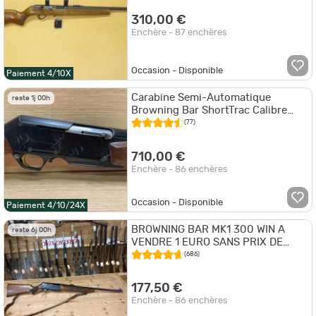
310,00 €
Enchère - 87 enchères
Occasion - Disponible
Paiement 4/10X
Carabine Semi-Automatique
reste 1j 00h
Browning Bar ShortTrac Calibre
300 WSM à 1€ sans prix de réserve
(77)
!
710,00 €
Enchère - 86 enchères
Occasion - Disponible
Paiement 4/10/24X
BROWNING BAR MK1 300 WIN A
reste 6j 00h
VENDRE 1 EURO SANS PRIX DE
RESERVE
(686)
177,50 €
Enchère - 86 enchères