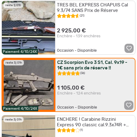
TRES BEL EXPRESS CHAPUIS Cal
reste 1j 01h
9.3/74 SANS Prix de Réserve
(21)
2 925,00 €
Enchère - 139 enchères
Occasion - Disponible
Paiement 4/10/24X
CZ Scorpion Evo 3 S1, Cal. 9x19 -
reste 3j 01h
1€ sans prix de réserve !!
(36)
1 105,00 €
Enchère - 124 enchères
Occasion - Disponible
Paiement 4/10/24X
ENCHERE ! Carabine Rizzini
reste 3j 01h
Express 90 classic cal.9.3x74R +
point rouge panoramique
(1)