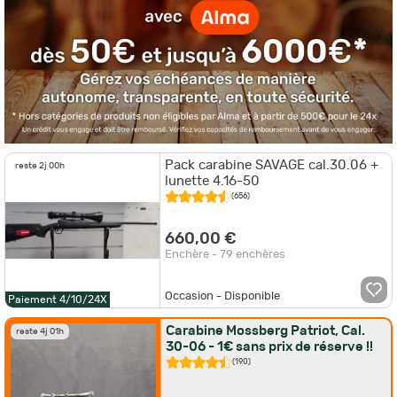
Pack carabine SAVAGE cal.30.06 +
reste 2j 00h
lunette 4.16-50
(656)
660,00 €
Enchère - 79 enchères
Occasion - Disponible
Paiement 4/10/24X
Carabine Mossberg Patriot, Cal.
reste 4j 01h
30-06 - 1€ sans prix de réserve !!
(190)