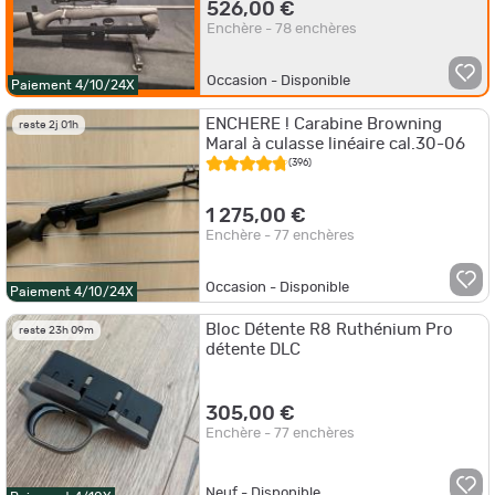
526,00 €
Enchère - 78 enchères
Occasion - Disponible
Paiement 4/10/24X
ENCHERE ! Carabine Browning
reste 2j 01h
Maral à culasse linéaire cal.30-06
(396)
1 275,00 €
Enchère - 77 enchères
Occasion - Disponible
Paiement 4/10/24X
Bloc Détente R8 Ruthénium Pro
reste 23h 09m
détente DLC
305,00 €
Enchère - 77 enchères
Neuf - Disponible