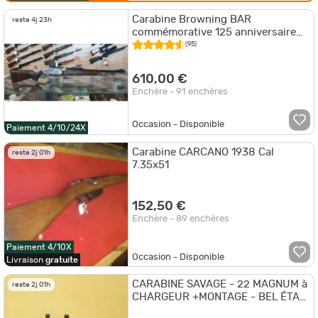
Carabine Browning BAR
reste 4j 23h
commémorative 125 anniversaire
FN HERSTAL calibre 300win
(95)
610,00 €
Enchère - 91 enchères
Occasion - Disponible
Paiement 4/10/24X
Carabine CARCANO 1938 Cal
reste 2j 01h
7.35x51
152,50 €
Enchère - 89 enchères
Paiement 4/10X
Occasion - Disponible
Livraison
gratuite
CARABINE SAVAGE - 22 MAGNUM à
reste 2j 01h
CHARGEUR +MONTAGE - BEL ÉTAT
- 1€ SANS PRIX DE RESERVE !!!