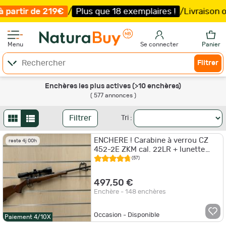
s que 18 exemplaires !
/
Livraison offerte et expédition
s
Menu
Se connecter
Panier
Filtrer
Enchères les plus actives (>10 enchères)
( 577 annonces )
Filtrer
Tri :
ENCHERE ! Carabine à verrou CZ
reste 4j 00h
452-2E ZKM cal. 22LR + lunette
Hawke Vantage 3-9x40
(57)
497,50 €
Enchère - 148 enchères
Occasion - Disponible
Paiement 4/10X