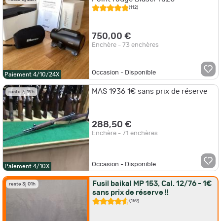
(112)
750,00 €
Enchère - 73 enchères
Occasion - Disponible
Paiement 4/10/24X
MAS 1936 1€ sans prix de réserve
reste 7j 19h
288,50 €
Enchère - 71 enchères
Occasion - Disponible
Paiement 4/10X
Fusil baikal MP 153, Cal. 12/76 - 1€
reste 3j 01h
sans prix de réserve !!
(159)