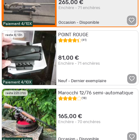
265,00 €
Enchère - 71 enchères
Occasion - Disponible
Paiement 4/10X
POINT ROUGE
reste 4j 13h
(41)
81,00 €
Enchère - 71 enchères
Neuf - Dernier exemplaire
Paiement 4/10X
Marocchi 12/76 semi-automatique
reste 22h 01m
(18)
165,00 €
Enchère - 70 enchères
Occasion - Disponible