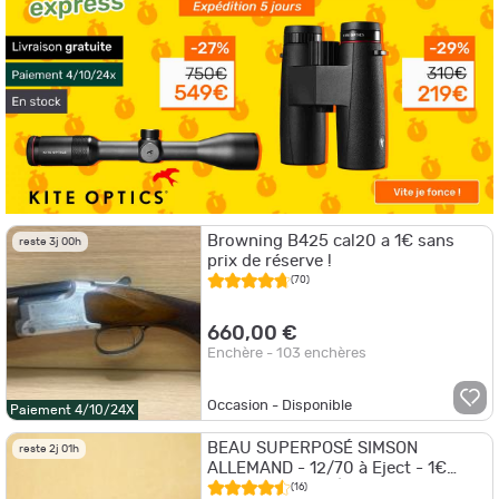
Browning B425 cal20 a 1€ sans
reste 3j 00h
prix de réserve !
(70)
660,00 €
Enchère - 103 enchères
Occasion - Disponible
Paiement 4/10/24X
BEAU SUPERPOSÉ SIMSON
reste 2j 01h
ALLEMAND - 12/70 à Eject - 1€
SANS PRIX DE RÉSERVE !!!
(16)