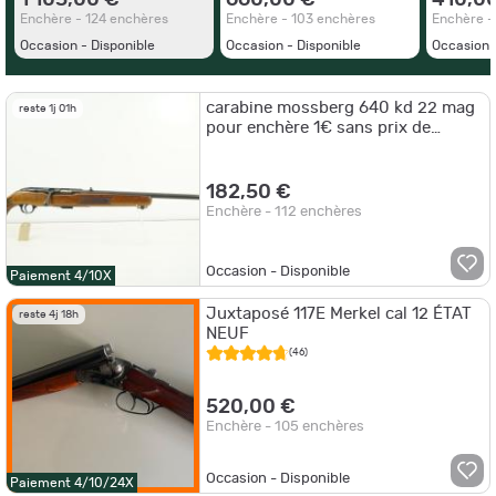
1 105,00 €
660,00 €
410,0
Enchère - 124 enchères
Enchère - 103 enchères
Enchère -
Occasion - Disponible
Occasion - Disponible
Occasion 
carabine mossberg 640 kd 22 mag
reste 1j 01h
pour enchère 1€ sans prix de
réserve vp35l7
182,50 €
Enchère - 112 enchères
Occasion - Disponible
Paiement 4/10X
Juxtaposé 117E Merkel cal 12 ÉTAT
reste 4j 18h
NEUF
(46)
520,00 €
Enchère - 105 enchères
Occasion - Disponible
Paiement 4/10/24X