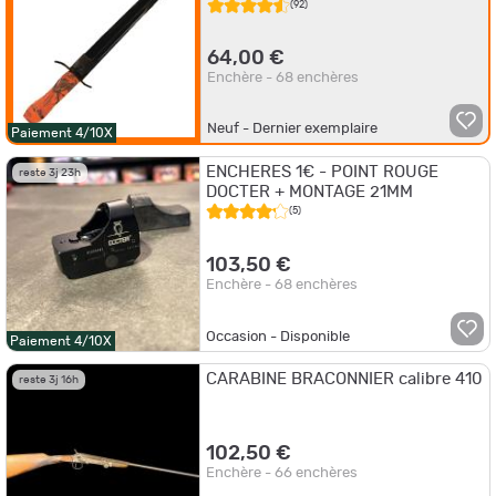
(92)
64,00 €
Enchère - 68 enchères
Neuf - Dernier exemplaire
Paiement 4/10X
ENCHERES 1€ - POINT ROUGE
reste 3j 23h
DOCTER + MONTAGE 21MM
(5)
103,50 €
Enchère - 68 enchères
Occasion - Disponible
Paiement 4/10X
CARABINE BRACONNIER calibre 410
reste 3j 16h
102,50 €
Enchère - 66 enchères