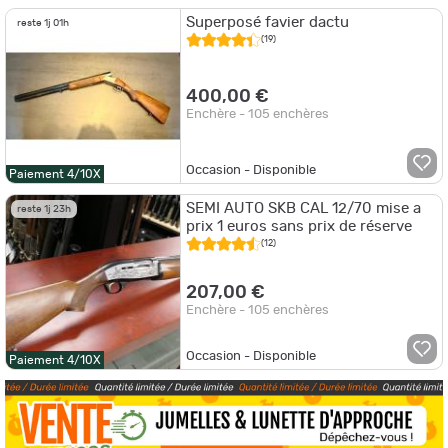
Superposé favier dactu
reste 1j 01h
(19)
400,00 €
Enchère - 105 enchères
Occasion - Disponible
Paiement 4/10X
SEMI AUTO SKB CAL 12/70 mise a
reste 1j 23h
prix 1 euros sans prix de réserve
(12)
207,00 €
Enchère - 105 enchères
Occasion - Disponible
Paiement 4/10X