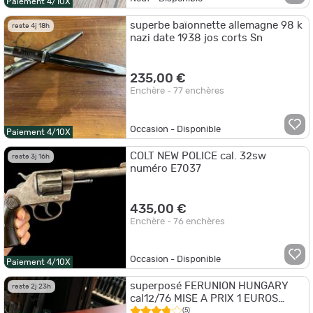
Paiement 4/10X
superbe baïonnette allemagne 98 k
reste 4j 18h
nazi date 1938 jos corts Sn
235,00 €
Enchère - 77 enchères
Occasion - Disponible
Paiement 4/10X
COLT NEW POLICE cal. 32sw
reste 3j 16h
numéro E7037
435,00 €
Enchère - 76 enchères
Occasion - Disponible
Paiement 4/10X
superposé FERUNION HUNGARY
reste 2j 23h
cal12/76 MISE A PRIX 1 EUROS
SANS PRIX DE RESERVE
(5)