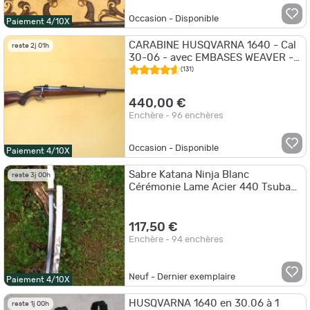
Occasion - Disponible
Paiement 4/10X
CARABINE HUSQVARNA 1640 - Cal
reste 2j 01h
30-06 - avec EMBASES WEAVER -
1€ SANS PRIX DE RESERVE !!!
(131)
440,00 €
Enchère - 96 enchères
Occasion - Disponible
Paiement 4/10X
Sabre Katana Ninja Blanc
reste 3j 00h
Cérémonie Lame Acier 440 Tsuba
Métal Manche Façon Peau de Raie
Etui Bois
117,50 €
Enchère - 94 enchères
Neuf - Dernier exemplaire
Paiement 4/10X
HUSQVARNA 1640 en 30.06 à 1
reste 1j 00h