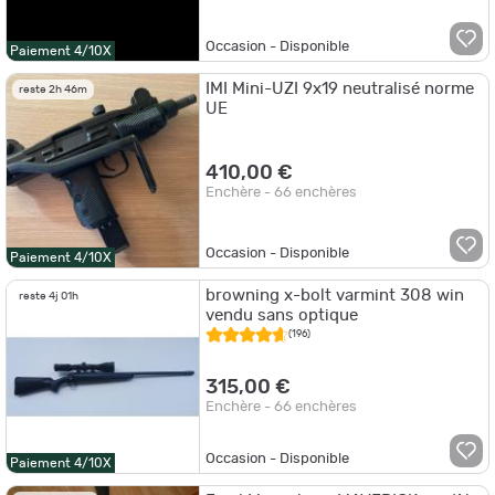
Occasion - Disponible
Paiement 4/10X
IMI Mini-UZI 9x19 neutralisé norme
reste 2h 46m
UE
410,00 €
Enchère - 66 enchères
Occasion - Disponible
Paiement 4/10X
browning x-bolt varmint 308 win
reste 4j 01h
vendu sans optique
(196)
315,00 €
Enchère - 66 enchères
Occasion - Disponible
Paiement 4/10X