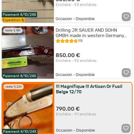
Enchère - 93 enchères
Paiement 4/10/24X
Occasion - Disponible
Expédition
1j
Drilling JR SAUER AND SOHN
reste 1j 18h
GMBH made in western Germany
calibre 12/70 12/70 et 7x65R
(13)
modèle 3000
850,00 €
Enchère - 92 enchères
Occasion - Disponible
Paiement 4/10/24X
!!! Magnifique !!! Artisan Or Fusil
reste 7j 22h
Belge 12/70
790,00 €
Enchère - 91 enchères
Occasion - Disponible
Paiement 4/10/24X