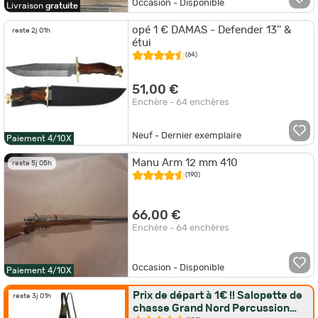
Occasion - Disponible
Livraison
gratuite
opé 1 € DAMAS - Defender 13'' &
reste 2j 01h
étui
(64)
51,00 €
Enchère - 64 enchères
Neuf - Dernier exemplaire
Paiement 4/10X
Manu Arm 12 mm 410
reste 5j 05h
(190)
66,00 €
Enchère - 64 enchères
Occasion - Disponible
Paiement 4/10X
Prix de départ à 1€ !! Salopette de
reste 3j 01h
chasse Grand Nord Percussion