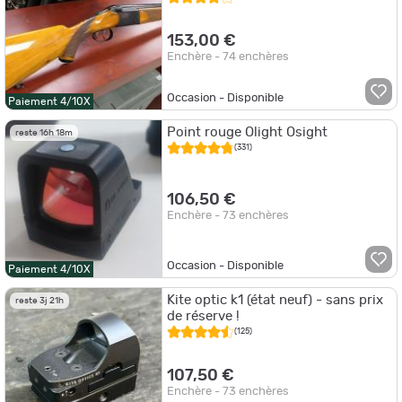
153,00 €
Enchère - 74 enchères
Occasion - Disponible
Paiement 4/10X
Point rouge Olight Osight
reste 16h 18m
(331)
106,50 €
Enchère - 73 enchères
Occasion - Disponible
Paiement 4/10X
Kite optic k1 (état neuf) - sans prix
reste 3j 21h
de réserve !
(125)
107,50 €
Enchère - 73 enchères