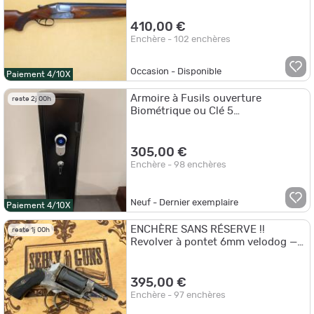
410,00 €
Enchère - 102 enchères
Occasion - Disponible
Paiement 4/10X
Armoire à Fusils ouverture
reste 2j 00h
Biométrique ou Clé 5
Fusils...ENCHERE 1 EURO
305,00 €
Enchère - 98 enchères
Neuf - Dernier exemplaire
Paiement 4/10X
ENCHÈRE SANS RÉSERVE !!
reste 1j 00h
Revolver à pontet 6mm velodog —
apte poudre vive— bonne
mécanique.
395,00 €
Enchère - 97 enchères