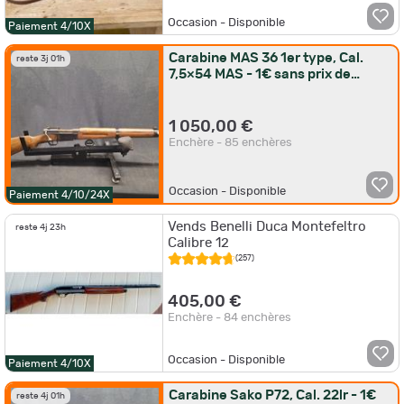
Occasion - Disponible
Paiement 4/10X
Carabine MAS 36 1er type, Cal.
reste 3j 01h
7,5×54 MAS - 1€ sans prix de
réserve !!
1 050,00 €
Enchère - 85 enchères
Occasion - Disponible
Paiement 4/10/24X
Vends Benelli Duca Montefeltro
reste 4j 23h
Calibre 12
(257)
405,00 €
Enchère - 84 enchères
Occasion - Disponible
Paiement 4/10X
Carabine Sako P72, Cal. 22lr - 1€
reste 4j 01h