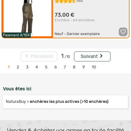
Kaki Taille 44
(102)
73,00 €
Enchère - 64 enchères
Neuf - Dernier exemplaire
Paiement 4/10X
1
Précédent
Suivant
/10
1
2
3
4
5
6
7
8
9
10
Vous êtes ici
NaturaBuy
>
enchères les plus actives (>10 enchères)