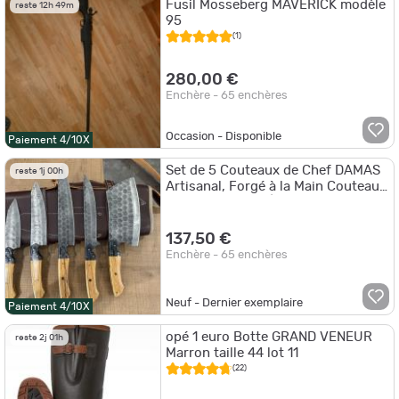
Fusil Mosseberg MAVERICK modèle
reste 12h 49m
95
(1)
280,00 €
Enchère - 65 enchères
Occasion - Disponible
Paiement 4/10X
Set de 5 Couteaux de Chef DAMAS
reste 1j 00h
Artisanal, Forgé à la Main Couteaux
de Cuisine avec Étui en Cuir ..
137,50 €
Enchère - 65 enchères
Neuf - Dernier exemplaire
Paiement 4/10X
opé 1 euro Botte GRAND VENEUR
reste 2j 01h
Marron taille 44 lot 11
(22)