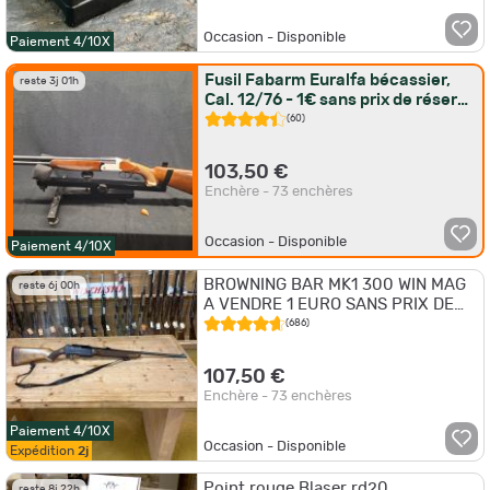
Occasion - Disponible
Paiement 4/10X
Fusil Fabarm Euralfa bécassier,
reste 3j 01h
Cal. 12/76 - 1€ sans prix de réserve
!!
(60)
103,50 €
Enchère - 73 enchères
Occasion - Disponible
Paiement 4/10X
BROWNING BAR MK1 300 WIN MAG
reste 6j 00h
A VENDRE 1 EURO SANS PRIX DE
RESERVE!!!!!!!
(686)
107,50 €
Enchère - 73 enchères
Paiement 4/10X
Occasion - Disponible
Expédition
2j
Point rouge Blaser rd20
reste 8j 22h