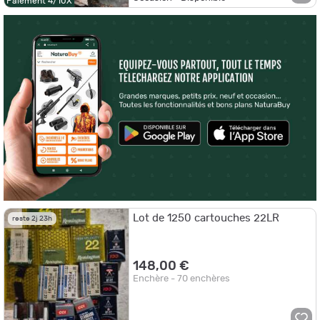
Paiement 4/10X
Lot de 1250 cartouches 22LR
reste 2j 23h
148,00 €
Enchère - 70 enchères