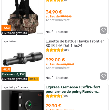
34,90 €
au lieu de
79,90 €
Achat Immédiat
-56%
Neuf - En stock
Livraison
gratuite
Lunette de battue Hawke Frontier
ajouté hier
30 IR L4A Dot 1-6x24
(351)
399,00 €
au lieu de
829,00 €
Achat Immédiat
-52%
Paiement 4/10X
Neuf - En stock
Livraison
gratuite
Expé.
1j
Express Kermesse ! Coffre-fort
ajouté il y a 6 heures
pour armes de poing Random
Minium
(56)
79,90 €