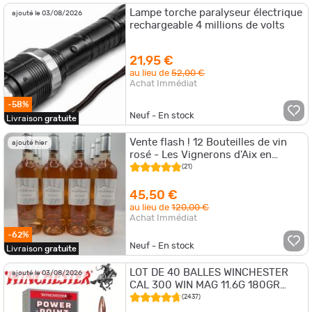
Lampe torche paralyseur électrique
ajouté le 03/08/2026
rechargeable 4 millions de volts
21,95 €
au lieu de
52,00 €
Achat Immédiat
-58%
Neuf - En stock
Livraison
gratuite
Vente flash ! 12 Bouteilles de vin
ajouté hier
rosé - Les Vignerons d'Aix en
Provence IGP Méditerranée - 2025
(21)
45,50 €
au lieu de
120,00 €
Achat Immédiat
-62%
Neuf - En stock
Livraison
gratuite
LOT DE 40 BALLES WINCHESTER
ajouté le 03/08/2026
CAL 300 WIN MAG 11.6G 180GR
POWER POINT
(2437)