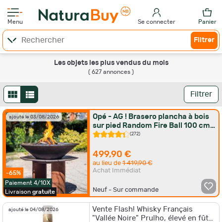
Menu
Se connecter
Panier
Filtrer
Les objets les plus vendus du mois
( 627 annonces )
Filtrer
Opé - AG ! Brasero plancha à bois
ajouté le 03/08/2026
sur pied Random Fire Ball 100 cm +
Grille + Bâche
(272)
499,90 €
au lieu de
1 419,90 €
Achat Immédiat
-65%
Paiement 4/10X
Neuf - Sur commande
Livraison
gratuite
Vente Flash! Whisky Français
ajouté le 04/08/2026
"Vallée Noire" Prulho, élevé en fût