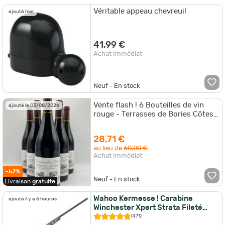
Véritable appeau chevreuil
ajouté hier
41,99 €
Achat Immédiat
Neuf - En stock
Vente flash ! 6 Bouteilles de vin
ajouté le 03/08/2026
rouge - Terrasses de Bories Côtes
du Rhône - 2024
28,71 €
au lieu de
60,00 €
Achat Immédiat
-52%
Neuf - En stock
Livraison
gratuite
Wahoo Kermesse ! Carabine
ajouté il y a 6 heures
Winchester Xpert Strata Fileté
Compo Gris - Cal. 22LR / Pack Tir
(471)