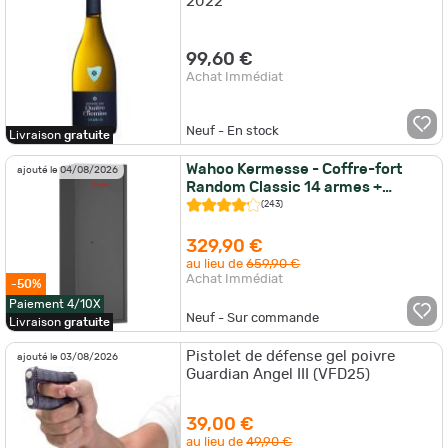
2022
99,60 €
Achat Immédiat
Neuf - En stock
Livraison
gratuite
Wahoo Kermesse - Coffre-fort
ajouté le 04/08/2026
Random Classic 14 armes +
étagères modulables
(243)
329,90 €
au lieu de
659,90 €
Achat Immédiat
-50%
Paiement 4/10X
Neuf - Sur commande
Livraison
gratuite
Pistolet de défense gel poivre
ajouté le 03/08/2026
Guardian Angel III (VFD25)
39,00 €
au lieu de
49,90 €