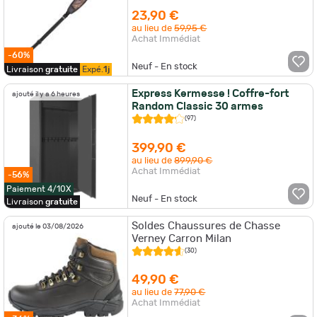
23,90 €
au lieu de
59,95 €
Achat Immédiat
-60%
Neuf - En stock
Livraison
gratuite
Expé.
1j
Express Kermesse ! Coffre-fort
ajouté il y a 6 heures
Random Classic 30 armes
(97)
399,90 €
au lieu de
899,90 €
Achat Immédiat
-56%
Paiement 4/10X
Neuf - En stock
Livraison
gratuite
Soldes Chaussures de Chasse
ajouté le 03/08/2026
Verney Carron Milan
(30)
49,90 €
au lieu de
77,90 €
Achat Immédiat