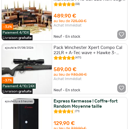
FMJ-BT
(33)
489,90 €
au lieu de
725,00 €
Achat Immédiat
-32%
Paiement 4/10X
Neuf - En stock
Livraison
gratuite
Pack Winchester Xpert Compo Cal
ajouté le 01/08/2026
22LR + A-Tec wave + Hawke 3-
9x40 + Mallette pvc
(471)
589,00 €
au lieu de
930,00 €
Achat Immédiat
-37%
Paiement 4/10/24X
Neuf - En stock
Livraison
gratuite
Express Kermesse ! Coffre-fort
ajouté il y a 6 heures
Random Moyenne taille
(71)
129,90 €
au lieu de
329,90 €