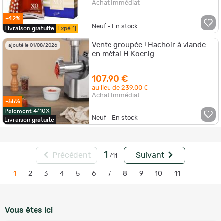
Achat Immédiat
-42%
Neuf - En stock
Livraison
gratuite
Expé.
1j
Vente groupée ! Hachoir à viande
ajouté le 01/08/2026
en métal H.Koenig
107,90 €
au lieu de
239,00 €
Achat Immédiat
-55%
Paiement 4/10X
Neuf - En stock
Livraison
gratuite
1
Précédent
Suivant
/11
1
2
3
4
5
6
7
8
9
10
11
Vous êtes ici