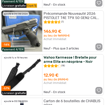
Paiement 4/10X
Neuf - En stock
Livraison
gratuite
Expé.
1j
Précommande Nouveauté 2026
ajouté le 04/08/2026
PISTOLET T4E TPX 50 GEN2 CAL
50 - 19,9 J UMAREX
(7)
146,90 €
au lieu de
169,90 €
Achat Immédiat
-14%
Neuf - Plus que
3
articles
Paiement 4/10X
Wahoo Kermesse ! Bretelle pour
ajouté il y a 16 heures
arme Elite en néoprène - Noir
(18)
12,90 €
au lieu de
29,90 €
Achat Immédiat
-57%
Neuf - En stock
Livraison
gratuite
Carton de 6 bouteilles de CHABLIS
ajouté le 03/08/2026