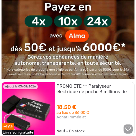
PROMO ETE ** Paralyseur
ajouté le 03/08/2026
électrique de poche 3 millions de
volts
18,50 €
au lieu de
36,00 €
Achat Immédiat
-49%
Neuf - En stock
Livraison
gratuite