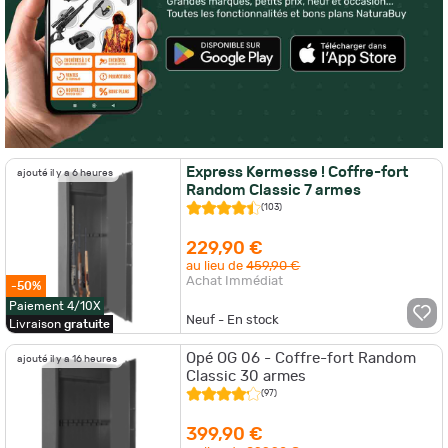
Express Kermesse ! Coffre-fort
ajouté il y a 6 heures
Random Classic 7 armes
(103)
229,90 €
au lieu de
459,90 €
Achat Immédiat
-50%
Paiement 4/10X
Neuf - En stock
Livraison
gratuite
Opé OG 06 - Coffre-fort Random
ajouté il y a 16 heures
Classic 30 armes
(97)
399,90 €