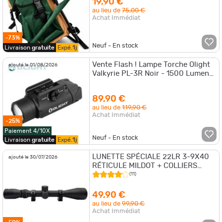
19,90 €
au lieu de
75,00 €
Achat Immédiat
-73%
Neuf - En stock
Livraison
gratuite
Expé.
1j
Vente Flash ! Lampe Torche Olight
ajouté le 01/08/2026
Valkyrie PL-3R Noir - 1500 Lumens
- Rechargeable
89,90 €
au lieu de
119,90 €
Achat Immédiat
-25%
Paiement 4/10X
Neuf - En stock
Livraison
gratuite
Expé.
1j
LUNETTE SPÉCIALE 22LR 3-9X40
ajouté le 30/07/2026
RÉTICULE MILDOT + COLLIERS
OFFERTS
(11)
49,90 €
au lieu de
99,90 €
Achat Immédiat