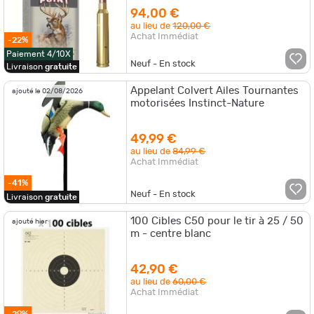
94,00 €
au lieu de
120,00 €
Achat Immédiat
-22%
Paiement 4/10X
Neuf - En stock
Livraison
gratuite
Appelant Colvert Ailes Tournantes
ajouté le 02/08/2026
motorisées Instinct-Nature
49,99 €
au lieu de
84,99 €
Achat Immédiat
-41%
Neuf - En stock
Livraison
gratuite
100 Cibles C50 pour le tir à 25 / 50
ajouté hier
m - centre blanc
42,90 €
au lieu de
60,00 €
Achat Immédiat
-29%