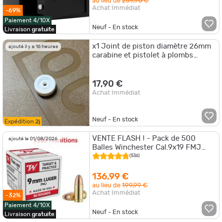
au lieu de
259,90 €
Achat Immédiat
-69%
Paiement 4/10X
Neuf - En stock
Livraison
gratuite
x1 Joint de piston diamètre 26mm
ajouté il y a 16 heures
carabine et pistolet à plombs
4.5mm Manu Arm
17,90 €
Achat Immédiat
Neuf - En stock
Expédition
2j
VENTE FLASH ! - Pack de 500
ajouté le 01/08/2026
Balles Winchester Cal.9x19 FMJ
124gr (10 Boites de 50) - PROMO !
(536)
136,99 €
au lieu de
199,99 €
Achat Immédiat
-32%
Paiement 4/10X
Neuf - En stock
Livraison
gratuite