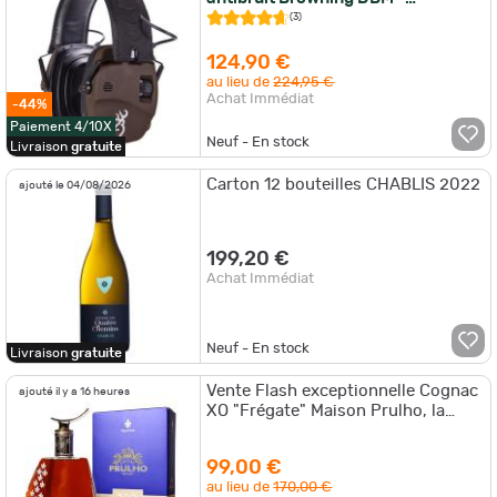
Bluetooth
(3)
124,90 €
au lieu de
224,95 €
Achat Immédiat
-44%
Paiement 4/10X
Neuf - En stock
Livraison
gratuite
Carton 12 bouteilles CHABLIS 2022
ajouté le 04/08/2026
199,20 €
Achat Immédiat
Neuf - En stock
Livraison
gratuite
Vente Flash exceptionnelle Cognac
ajouté il y a 16 heures
XO "Frégate" Maison Prulho, la
carafe, port offert, immanquable!
99,00 €
au lieu de
170,00 €