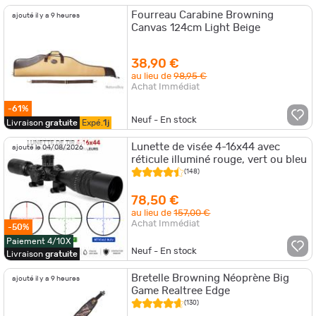
Fourreau Carabine Browning
ajouté il y a 9 heures
Canvas 124cm Light Beige
38,90 €
au lieu de
98,95 €
Achat Immédiat
-61%
Neuf - En stock
Livraison
gratuite
Expé.
1j
Lunette de visée 4-16x44 avec
ajouté le 04/08/2026
réticule illuminé rouge, vert ou bleu
(148)
78,50 €
au lieu de
157,00 €
Achat Immédiat
-50%
Paiement 4/10X
Neuf - En stock
Livraison
gratuite
Bretelle Browning Néoprène Big
ajouté il y a 9 heures
Game Realtree Edge
(130)