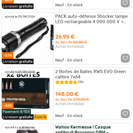
-50%
Neuf - En stock
Livraison
gratuite
PACK auto-défense Shocker lampe
ajouté le 03/08/2026
LED rechargeable 4 000 000 V +
Bombe gaz poivre 40ml
26,95 €
au lieu de
62,80 €
Achat Immédiat
-57%
Neuf - En stock
Livraison
gratuite
2 Boites de Balles RWS EVO Green
ajouté le 04/08/2026
calibre 7x64
(136)
148,00 €
au lieu de
270,00 €
Achat Immédiat
-45%
Paiement 4/10X
Neuf - En stock
Livraison
gratuite
Expé.
1j
Wahoo Kermesse ! Casque
ajouté il y a 16 heures
antibruit Browning DBM -