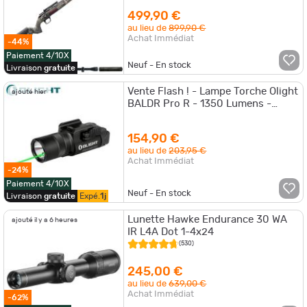
499,90 €
au lieu de
899,90 €
Achat Immédiat
-44%
Paiement 4/10X
Neuf - En stock
Livraison
gratuite
Vente Flash ! - Lampe Torche Olight
ajouté hier
BALDR Pro R - 1350 Lumens -
Laser Vert
154,90 €
au lieu de
203,95 €
Achat Immédiat
-24%
Paiement 4/10X
Neuf - En stock
Livraison
gratuite
Expé.
1j
Lunette Hawke Endurance 30 WA
ajouté il y a 6 heures
IR L4A Dot 1-4x24
(530)
245,00 €
au lieu de
639,00 €
Achat Immédiat
-62%