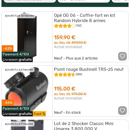
Opé OG 06 - Coffre-fort en kit
ajouté il y a 16 heures
Random Hybride 8 armes
(162)
159,90 €
au lieu de
419,90 €
Achat Immédiat
-62%
Paiement 4/10X
Neuf - Plus que
2
articles
Livraison
gratuite
Point rouge Bushnell TRS-25 neuf
ajouté il y a 6 heures
(286)
115,00 €
au lieu de
179,00 €
Achat Immédiat
-36%
Paiement 4/10X
Neuf - En stock
Livraison
gratuite
Expé.
1j
Lot de 2 Shocker Classic Mini
ajouté il y a 9 heures
Umarex 3.800.000 V