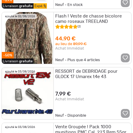
Neuf - En stock
Livraison
gratuite
Expé.
1j
Flash ! Veste de chasse bicolore
ajouté le 02/08/2026
camo roseaux TREELAND
(2)
44,90 €
au lieu de
89,99 €
Achat Immédiat
-50%
Neuf - Plus que
4
articles
Livraison
gratuite
RESSORT de DEBRIDAGE pour
ajouté le 03/08/2026
GLOCK 17 Umarex t4e 43
7,99 €
Achat Immédiat
Neuf - Disponible
Vente Groupée ! Pack 1000
ajouté le 03/08/2026
munitions PMC Cal. 223 Rem 55gr