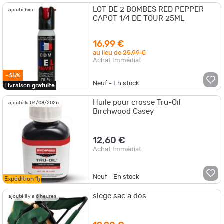
LOT DE 2 BOMBES RED PEPPER
ajouté hier
CAPOT 1/4 DE TOUR 25ML
16,99 €
au lieu de
25,99 €
Achat Immédiat
-35%
Neuf - En stock
Livraison
gratuite
Huile pour crosse Tru-Oil
ajouté le 04/08/2026
Birchwood Casey
12,60 €
Achat Immédiat
Neuf - En stock
Expédition
1j
siege sac a dos
ajouté il y a 6 heures