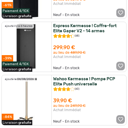
Achat Immédiat
-61%
Paiement 4/10X
Neuf - En stock
Livraison
gratuite
Express Kermesse ! Coffre-fort
ajouté il y a 6 heures
Elite Gaper V2 - 14 armes
(68)
299,90 €
au lieu de
489,90 €
Achat Immédiat
-39%
Paiement 4/10X
Neuf - En stock
Livraison
gratuite
Wahoo Kermesse ! Pompe PCP
ajouté le 04/08/2026
Elite Push universelle
(60)
39,90 €
au lieu de
249,90 €
Achat Immédiat
-84%
Neuf - En stock
Livraison
gratuite