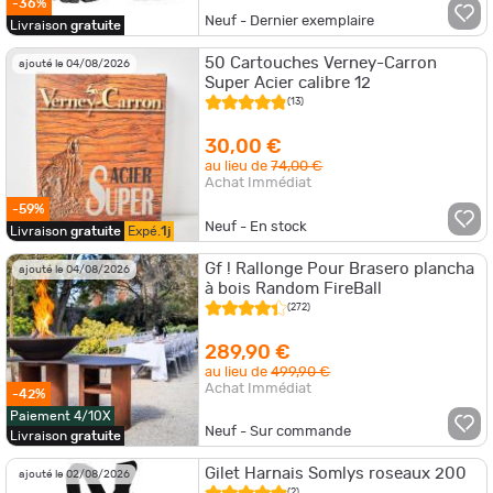
-36%
Neuf - Dernier exemplaire
Livraison
gratuite
50 Cartouches Verney-Carron
ajouté le 04/08/2026
Super Acier calibre 12
(13)
30,00 €
au lieu de
74,00 €
Achat Immédiat
-59%
Neuf - En stock
Livraison
gratuite
Expé.
1j
Gf ! Rallonge Pour Brasero plancha
ajouté le 04/08/2026
à bois Random FireBall
(272)
289,90 €
au lieu de
499,90 €
Achat Immédiat
-42%
Paiement 4/10X
Neuf - Sur commande
Livraison
gratuite
Gilet Harnais Somlys roseaux 200
ajouté le 02/08/2026
(2)