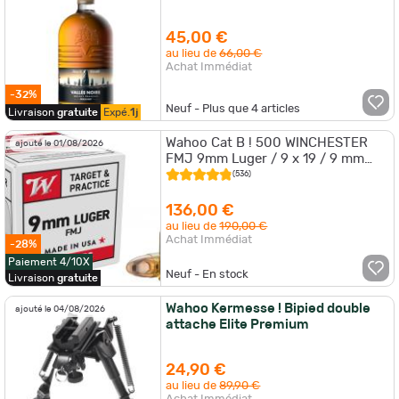
Oloroso, Top Qualité! Imbattable!
45,00 €
au lieu de
66,00 €
Achat Immédiat
-32%
Neuf - Plus que
4
articles
Livraison
gratuite
Expé.
1j
Wahoo Cat B ! 500 WINCHESTER
ajouté le 01/08/2026
FMJ 9mm Luger / 9 x 19 / 9 mm
para 124 GRS 10 boites de 50
(536)
munitions
136,00 €
au lieu de
190,00 €
Achat Immédiat
-28%
Paiement 4/10X
Neuf - En stock
Livraison
gratuite
Wahoo Kermesse ! Bipied double
ajouté le 04/08/2026
attache Elite Premium
24,90 €
au lieu de
89,90 €