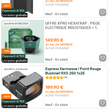
au lieu de
899,90 €
Achat Immédiat
-56%
Paiement 4/10X
Neuf - En stock
Livraison
gratuite
OFFRE KPRO HEXATRAP : PIEGE
ajouté le 01/08/2026
ELECTRIQUE MOUSTIQUES + 1
SERINGUE D'ATTRACTIF = 3 MOIS
DE TRANQUILITE
149,90 €
au lieu de
169,00 €
Achat Immédiat
-11%
Paiement 4/10X
Neuf - En stock
Livraison
gratuite
Express Kermesse ! Point Rouge
ajouté il y a 6 heures
Bushnell RXS 250 1x25
(76)
189,90 €
au lieu de
429,00 €
Achat Immédiat
-56%
Paiement 4/10X
Neuf - En stock
Livraison
gratuite