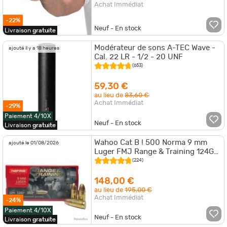
Achat Immédiat
-22%
Neuf - En stock
Livraison
gratuite
Modérateur de sons A-TEC Wave -
ajouté il y a 18 heures
Cal. 22 LR - 1/2 - 20 UNF
(653)
59,30 €
au lieu de
83,60 €
Achat Immédiat
-29%
Paiement 4/10X
Neuf - En stock
Livraison
gratuite
Wahoo Cat B ! 500 Norma 9 mm
ajouté le 01/08/2026
Luger FMJ Range & Training 124GR
- 8G - 10 boîtes
(224)
148,00 €
au lieu de
195,00 €
Achat Immédiat
-24%
Paiement 4/10X
Neuf - En stock
Livraison
gratuite