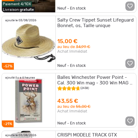
Paiement 4/10X
Neuf - En stock
Livraison
gratuite
Salty Crew Tippet Sunset Lifeguard
ajouté le 03/08/2026
Bonnet, os, Taille unique
15,00 €
au lieu de
34,99 €
Achat Immédiat
Neuf - En stock
-57%
Balles Winchester Power Point -
ajouté il y a 6 heures
Cal. 300 Win mag - 300 Win MAG /
180 / Par 1
(2438)
43,55 €
au lieu de
55,00 €
Achat Immédiat
Neuf - En stock
-21%
CRISPI MODELE TRACK GTX
ajouté le 03/08/2026