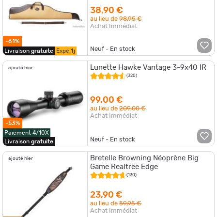
38,90 €
au lieu de
98,95 €
Achat Immédiat
-61%
Neuf - En stock
Livraison
gratuite
Expé.
1j
Lunette Hawke Vantage 3-9x40 IR
ajouté hier
(320)
99,00 €
au lieu de
209,00 €
Achat Immédiat
-53%
Paiement 4/10X
Neuf - En stock
Livraison
gratuite
Bretelle Browning Néoprène Big
ajouté hier
Game Realtree Edge
(130)
23,90 €
au lieu de
59,95 €
Achat Immédiat