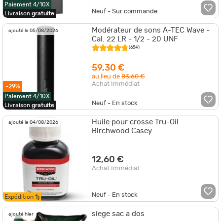
Paiement 4/10X
Neuf - Sur commande
Livraison
gratuite
Modérateur de sons A-TEC Wave -
ajouté le 05/08/2026
Cal. 22 LR - 1/2 - 20 UNF
(654)
59,30 €
au lieu de
83,60 €
Achat Immédiat
-29%
Paiement 4/10X
Neuf - En stock
Livraison
gratuite
Huile pour crosse Tru-Oil
ajouté le 04/08/2026
Birchwood Casey
12,60 €
Achat Immédiat
Neuf - En stock
Expédition
1j
siege sac a dos
ajouté hier