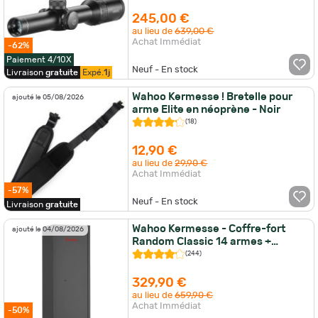
245,00 €
au lieu de
639,00 €
Achat Immédiat
-62%
Paiement 4/10X
Neuf - En stock
Livraison
gratuite
Expé.
1j
Wahoo Kermesse ! Bretelle pour
ajouté le 05/08/2026
arme Elite en néoprène - Noir
(18)
12,90 €
au lieu de
29,90 €
Achat Immédiat
-57%
Neuf - En stock
Livraison
gratuite
Wahoo Kermesse - Coffre-fort
ajouté le 04/08/2026
Random Classic 14 armes +
étagères modulables
(244)
329,90 €
au lieu de
659,90 €
Achat Immédiat
-50%