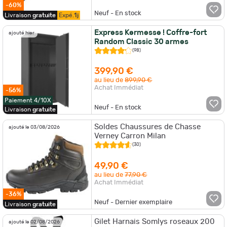
-60%
Neuf - En stock
Livraison
gratuite
Expé.
1j
Express Kermesse ! Coffre-fort
ajouté hier
Random Classic 30 armes
(98)
399,90 €
au lieu de
899,90 €
Achat Immédiat
-56%
Paiement 4/10X
Neuf - En stock
Livraison
gratuite
Soldes Chaussures de Chasse
ajouté le 03/08/2026
Verney Carron Milan
(30)
49,90 €
au lieu de
77,90 €
Achat Immédiat
-36%
Neuf - Dernier exemplaire
Livraison
gratuite
Gilet Harnais Somlys roseaux 200
ajouté le 02/08/2026