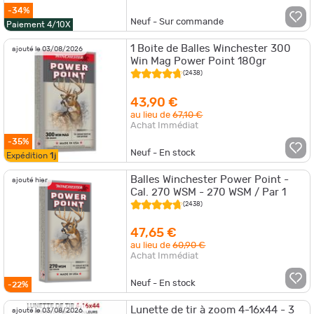
-34%
Neuf - Sur commande
Paiement 4/10X
1 Boite de Balles Winchester 300
ajouté le 03/08/2026
Win Mag Power Point 180gr
(2438)
43,90 €
au lieu de
67,10 €
Achat Immédiat
-35%
Neuf - En stock
Expédition
1j
Balles Winchester Power Point -
ajouté hier
Cal. 270 WSM - 270 WSM / Par 1
(2438)
47,65 €
au lieu de
60,90 €
Achat Immédiat
Neuf - En stock
-22%
Lunette de tir à zoom 4-16x44 - 3
ajouté le 03/08/2026