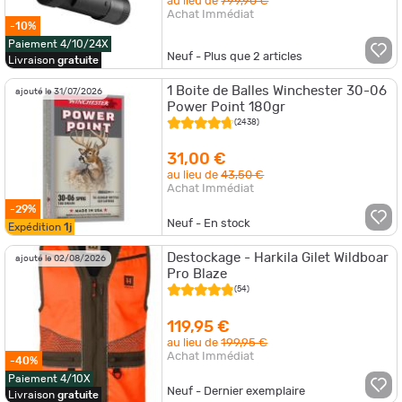
au lieu de
799,90 €
Achat Immédiat
-10%
Paiement 4/10/24X
Neuf - Plus que
2
articles
Livraison
gratuite
1 Boite de Balles Winchester 30-06
ajouté le 31/07/2026
Power Point 180gr
(2438)
31,00 €
au lieu de
43,50 €
Achat Immédiat
-29%
Neuf - En stock
Expédition
1j
Destockage - Harkila Gilet Wildboar
ajouté le 02/08/2026
Pro Blaze
(54)
119,95 €
au lieu de
199,95 €
Achat Immédiat
-40%
Paiement 4/10X
Neuf - Dernier exemplaire
Livraison
gratuite