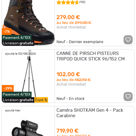
(192)
279,00 €
au lieu de
299,00 €
Achat Immédiat
-7%
Paiement 4/10X
Neuf - Dernier exemplaire
Livraison
gratuite
CANNE DE PIRSCH PISTEURS
ajouté le 03/08/2026
TRIPOD QUICK STICK 96/152 CM
102,00 €
au lieu de
142,90 €
Achat Immédiat
-29%
Paiement 4/10X
Neuf - En stock
Livraison
gratuite
Expé.
1j
Caméra SHOTKAM Gen 4 - Pack
ajouté hier
Carabine
719,90 €