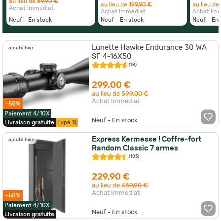
au lieu de
89,90 €
au lieu de
199,90 €
au lieu de
Achat Immédiat
Achat Immédiat
Achat Im
Neuf - En stock
Neuf - En stock
Neuf - En 
Lunette Hawke Endurance 30 WA
ajouté hier
SF 4-16X50
(18)
299,00 €
au lieu de
599,00 €
Achat Immédiat
-50%
Paiement 4/10X
Neuf - En stock
Livraison
gratuite
Expé.
1j
Express Kermesse ! Coffre-fort
ajouté hier
Random Classic 7 armes
(105)
229,90 €
au lieu de
459,90 €
Achat Immédiat
-50%
Paiement 4/10X
Neuf - En stock
Livraison
gratuite