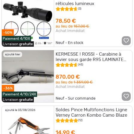
réticules lumineux
(3)
78,50 €
au lieu de
157,00 €
Achat Immédiat
-50%
Paiement 4/10X
Neuf - En stock
Livraison
gratuite
KERMESSE ! ROSSI - Carabine à
ajouté hier
levier sous garde R95 LAMINATE
GRIS - Cal. 44 Rem Mag.
(45)
870,00 €
au lieu de
1 359,00 €
Achat Immédiat
-36%
Paiement 4/10/24X
Neuf - Sur commande
Livraison
gratuite
Soldes Pince Multifonctions Ligne
ajouté le 03/08/2026
Verney Carron Kombo Camo Blaze
(12)
14,90 €