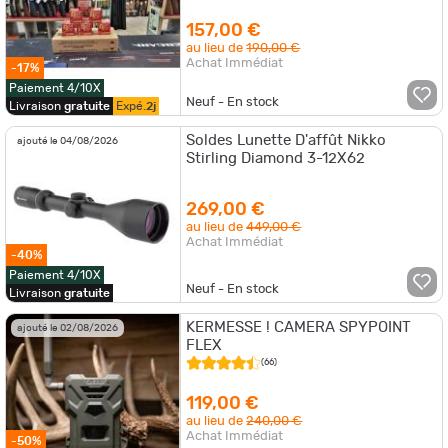
157,00 €
au lieu de
190,00 €
Achat Immédiat
-17%
Paiement 4/10X
Neuf - En stock
Livraison
gratuite
Expé.
2j
Soldes Lunette D'affût Nikko
ajouté le 04/08/2026
Stirling Diamond 3-12X62
269,00 €
au lieu de
449,00 €
Achat Immédiat
-40%
Paiement 4/10X
Neuf - En stock
Livraison
gratuite
KERMESSE ! CAMERA SPYPOINT
ajouté le 02/08/2026
FLEX
(66)
119,00 €
au lieu de
240,00 €
Achat Immédiat
-50%