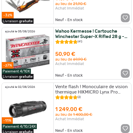
au lieu de
21,90 €
Achat Immédiat
-32%
Neuf - En stock
Livraison
gratuite
Wahoo Kermesse ! Cartouche
ajouté le 05/08/2026
Winchester Super-X Rifled 28 g -
Cal.12/76 - Par 5
(41)
50,90 €
au lieu de
69,90 €
Achat Immédiat
-27%
Paiement 4/10X
Neuf - En stock
Livraison
gratuite
Vente flash ! Monoculaire de vision
ajouté le 02/08/2026
thermique HIKMICRO Lynx Pro
LH35 3.0
(2)
1 249,00 €
au lieu de
1 400,00 €
Achat Immédiat
-11%
Paiement 4/10/24X
Neuf - En stock
Livraison
gratuite