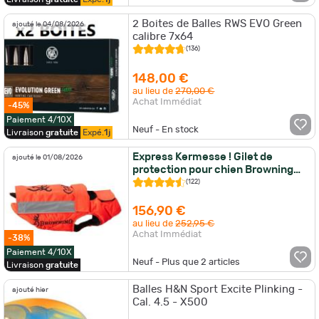
2 Boites de Balles RWS EVO Green
ajouté le 04/08/2026
calibre 7x64
(136)
148,00 €
au lieu de
270,00 €
Achat Immédiat
-45%
Paiement 4/10X
Neuf - En stock
Livraison
gratuite
Expé.
1j
Express Kermesse ! Gilet de
ajouté le 01/08/2026
protection pour chien Browning
Protect Hunter orange
(122)
156,90 €
au lieu de
252,95 €
Achat Immédiat
-38%
Paiement 4/10X
Neuf - Plus que
2
articles
Livraison
gratuite
Balles H&N Sport Excite Plinking -
ajouté hier
Cal. 4.5 - X500