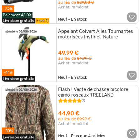
au lieu de
829,00 €
Achat Immédiat
-52%
Paiement 4/10X
Neuf - En stock
Livraison
gratuite
Expé.
1j
Appelant Colvert Ailes Tournantes
ajouté le 02/08/2026
motorisées Instinct-Nature
49,99 €
au lieu de
84,99 €
Achat Immédiat
-41%
Neuf - En stock
Livraison
gratuite
Flash ! Veste de chasse bicolore
ajouté le 02/08/2026
camo roseaux TREELAND
(2)
44,90 €
au lieu de
89,99 €
Achat Immédiat
-50%
Neuf - Plus que
4
articles
Livraison
gratuite