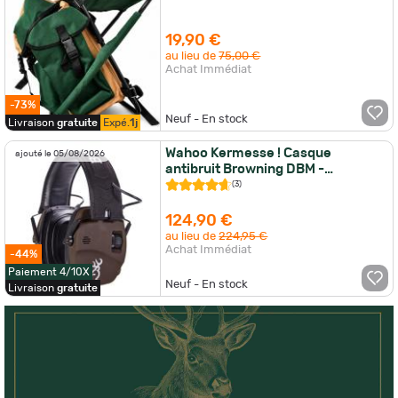
19,90 €
au lieu de
75,00 €
Achat Immédiat
-73%
Neuf - En stock
Livraison
gratuite
Expé.
1j
Wahoo Kermesse ! Casque
ajouté le 05/08/2026
antibruit Browning DBM -
Bluetooth
(3)
124,90 €
au lieu de
224,95 €
Achat Immédiat
-44%
Paiement 4/10X
Neuf - En stock
Livraison
gratuite