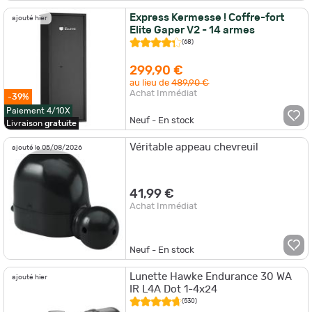
Express Kermesse ! Coffre-fort
ajouté hier
Elite Gaper V2 - 14 armes
(68)
299,90 €
au lieu de
489,90 €
Achat Immédiat
-39%
Paiement 4/10X
Neuf - En stock
Livraison
gratuite
Véritable appeau chevreuil
ajouté le 05/08/2026
41,99 €
Achat Immédiat
Neuf - En stock
Lunette Hawke Endurance 30 WA
ajouté hier
IR L4A Dot 1-4x24
(530)