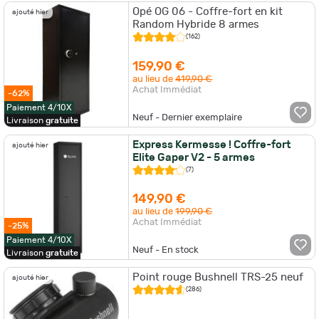
Opé OG 06 - Coffre-fort en kit
ajouté hier
Random Hybride 8 armes
(162)
159,90 €
au lieu de
419,90 €
Achat Immédiat
-62%
Paiement 4/10X
Neuf - Dernier exemplaire
Livraison
gratuite
Express Kermesse ! Coffre-fort
ajouté hier
Elite Gaper V2 - 5 armes
(7)
149,90 €
au lieu de
199,90 €
Achat Immédiat
-25%
Paiement 4/10X
Neuf - En stock
Livraison
gratuite
Point rouge Bushnell TRS-25 neuf
ajouté hier
(286)