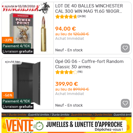
LOT DE 40 BALLES WINCHESTER
ajouté le 03/08/2026
CAL 300 WIN MAG 11.6G 180GR
POWER POINT
(2438)
94,00 €
au lieu de
120,00 €
Achat Immédiat
-22%
Paiement 4/10X
Neuf - En stock
Livraison
gratuite
Opé OG 06 - Coffre-fort Random
ajouté hier
Classic 30 armes
(98)
399,90 €
au lieu de
899,90 €
Achat Immédiat
-56%
Paiement 4/10X
Neuf - En stock
Livraison
gratuite