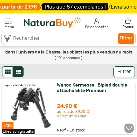
Plus que 87 exemplaires !
/
Livraison offerte et expéditi
Menu
Se connecter
Panier
Filtrer
dans l'univers de la Chasse, les objets les plus vendus du mois
( 101 annonces )
Filtrer
Wahoo Kermesse ! Bipied double
ajouté le 04/08/2026
attache Elite Premium
24,90 €
au lieu de
89,90 €
Achat Immédiat
-72%
Neuf - En stock
Livraison
gratuite