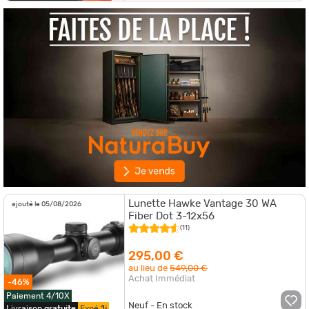
Lunette Hawke Vantage 30 WA
ajouté le 05/08/2026
Fiber Dot 3-12x56
(11)
295,00 €
au lieu de
549,00 €
Achat Immédiat
-46%
Paiement 4/10X
Neuf - En stock
Livraison
gratuite
Expé.
1j