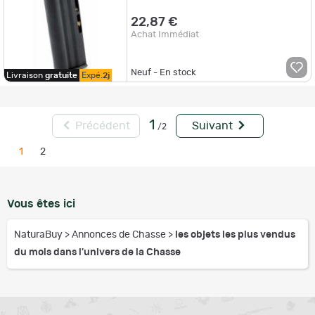
22,87 €
Achat Immédiat
Neuf - En stock
Livraison
gratuite
Expé.
2j
1
Précédent
Suivant
/2
1
2
Vous êtes ici
NaturaBuy
>
Annonces de Chasse
>
les objets les plus vendus
du mois dans l'univers de la Chasse