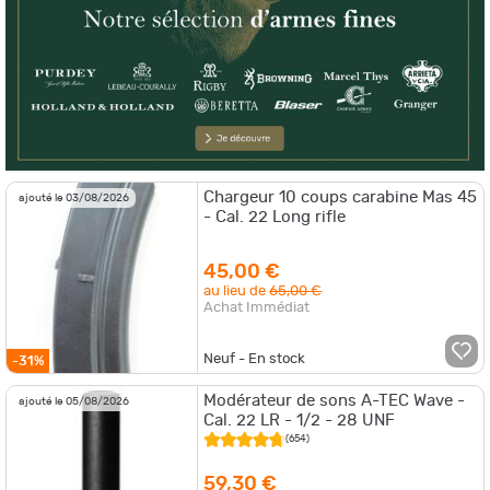
Chargeur 10 coups carabine Mas 45
ajouté le 03/08/2026
- Cal. 22 Long rifle
45,00 €
au lieu de
65,00 €
Achat Immédiat
Neuf - En stock
-31%
Modérateur de sons A-TEC Wave -
ajouté le 05/08/2026
Cal. 22 LR - 1/2 - 28 UNF
(654)
59,30 €