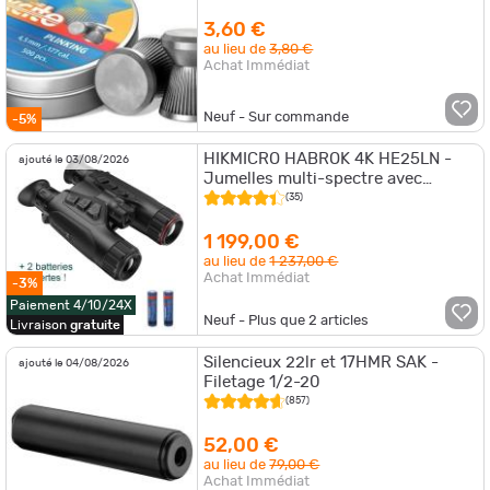
3,60 €
au lieu de
3,80 €
Achat Immédiat
Neuf - Sur commande
-5%
HIKMICRO HABROK 4K HE25LN -
ajouté le 03/08/2026
Jumelles multi-spectre avec
télémètre + 2 batteries offertes !
(35)
1 199,00 €
au lieu de
1 237,00 €
Achat Immédiat
-3%
Paiement 4/10/24X
Neuf - Plus que
2
articles
Livraison
gratuite
Silencieux 22lr et 17HMR SAK -
ajouté le 04/08/2026
Filetage 1/2-20
(857)
52,00 €
au lieu de
79,00 €
Achat Immédiat