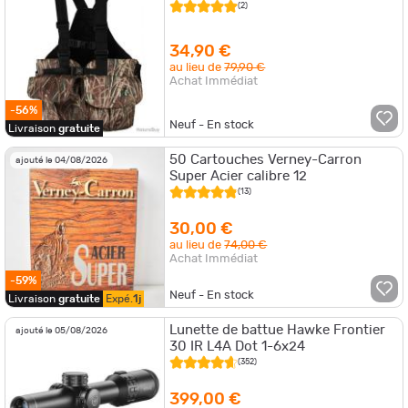
(2)
34,90 €
au lieu de
79,90 €
Achat Immédiat
-56%
Neuf - En stock
Livraison
gratuite
50 Cartouches Verney-Carron
ajouté le 04/08/2026
Super Acier calibre 12
(13)
30,00 €
au lieu de
74,00 €
Achat Immédiat
-59%
Neuf - En stock
Livraison
gratuite
Expé.
1j
Lunette de battue Hawke Frontier
ajouté le 05/08/2026
30 IR L4A Dot 1-6x24
(352)
399,00 €