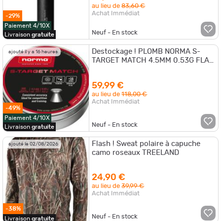
au lieu de
83,60 €
Achat Immédiat
-29%
Paiement 4/10X
Neuf - En stock
Livraison
gratuite
Destockage ! PLOMB NORMA S-
ajouté il y a 16 heures
TARGET MATCH 4.5MM 0.53G FLAT
NOSE - Par 5000 ( 10 boîtes )
59,99 €
au lieu de
118,00 €
Achat Immédiat
-49%
Paiement 4/10X
Neuf - En stock
Livraison
gratuite
Flash ! Sweat polaire à capuche
ajouté le 02/08/2026
camo roseaux TREELAND
24,90 €
au lieu de
39,99 €
Achat Immédiat
-38%
Neuf - En stock
Livraison
gratuite