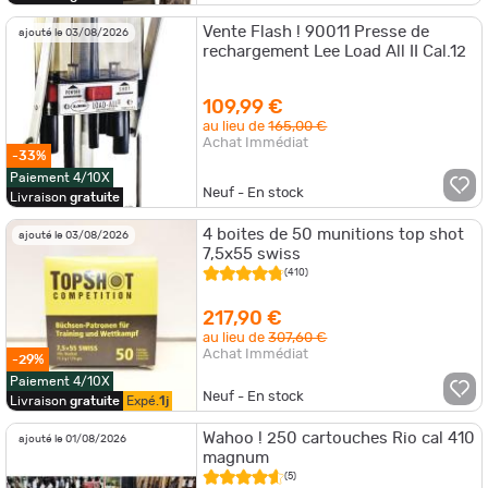
Vente Flash ! 90011 Presse de
ajouté le 03/08/2026
rechargement Lee Load All II Cal.12
109,99 €
au lieu de
165,00 €
Achat Immédiat
-33%
Paiement 4/10X
Neuf - En stock
Livraison
gratuite
4 boites de 50 munitions top shot
ajouté le 03/08/2026
7,5x55 swiss
(410)
217,90 €
au lieu de
307,60 €
Achat Immédiat
-29%
Paiement 4/10X
Neuf - En stock
Livraison
gratuite
Expé.
1j
Wahoo ! 250 cartouches Rio cal 410
ajouté le 01/08/2026
magnum
(5)