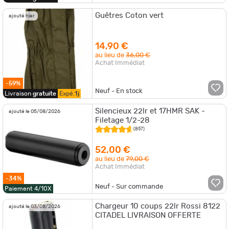
Guêtres Coton vert
ajouté hier
14,90 €
au lieu de
36,00 €
Achat Immédiat
-59%
Neuf - En stock
Livraison
gratuite
Expé.
1j
Silencieux 22lr et 17HMR SAK -
ajouté le 05/08/2026
Filetage 1/2-28
(857)
52,00 €
au lieu de
79,00 €
Achat Immédiat
-34%
Neuf - Sur commande
Paiement 4/10X
Chargeur 10 coups 22lr Rossi 8122
ajouté le 03/08/2026
CITADEL LIVRAISON OFFERTE