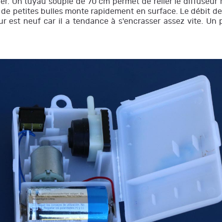
er. Un tuyau souple de 70 cm permet de relier le diffuseur r
 petites bulles monte rapidement en surface. Le débit de l'ai
eur est neuf car il a tendance à s'encrasser assez vite. U