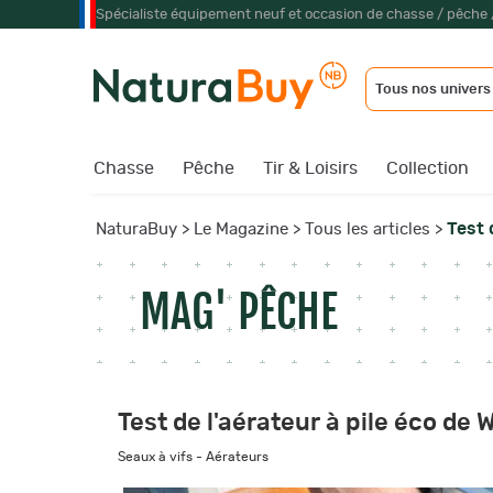
Spécialiste équipement neuf et occasion de chasse / pêche 
Tous nos univers
Chasse
Pêche
Tir & Loisirs
Collection
Test 
NaturaBuy
>
Le Magazine
>
Tous les articles
>
MAG' PÊCHE
Test de l'aérateur à pile éco d
Seaux à vifs - Aérateurs