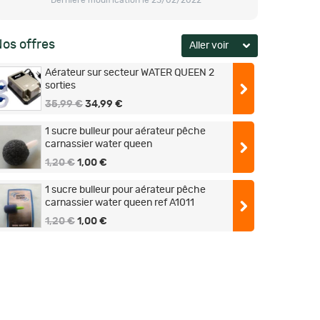
Dernière modification le 23/02/2022
os offres
Aérateur sur secteur WATER QUEEN 2
sorties
35,99 €
34,99 €
1 sucre bulleur pour aérateur pêche
carnassier water queen
1,20 €
1,00 €
1 sucre bulleur pour aérateur pêche
carnassier water queen ref A1011
1,20 €
1,00 €