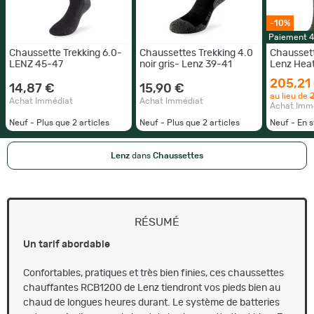
-10%
Paiement 
Chaussette Trekking 6.0-
Chaussettes Trekking 4.0
Chausset
LENZ 45-47
noir gris- Lenz 39-41
Lenz Heat
CAP -35/
205,21
14,87 €
15,90 €
au lieu de
Achat Immédiat
Achat Immédiat
Achat Imm
Neuf - Plus que
2
articles
Neuf - Plus que
2
articles
Neuf - En 
Lenz
dans
Chaussettes
RÉSUMÉ
Un tarif abordable
Confortables, pratiques et très bien finies, ces chaussettes
chauffantes RCB1200 de Lenz tiendront vos pieds bien au
chaud de longues heures durant. Le système de batteries