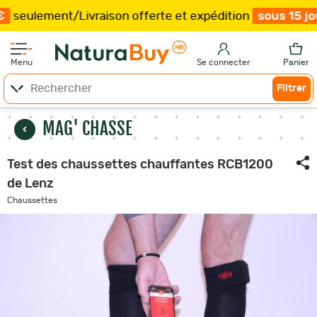
aison offerte et expédition
sous 15 jours
/
Plus que
60
Menu
Se connecter
Panier
Filtrer
MAG' CHASSE
Test des chaussettes chauffantes RCB1200
de Lenz
Chaussettes