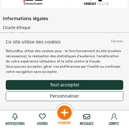
Informations légales
Charte éthique
Mentions légales
Règlement & Conditions d'utilisation
Fermer
Ce site utilise des cookies
Politique de protection
NaturaBuy utilise des cookies pour : le fonctionnement du site (cookies
des données personnelles
nécessaires), la réalisation des statistiques d'audience, l'amélioration
Personnalisation des cookies
de votre expérience utilisateur et la lutte contre la fraude.
Vous pouvez accepter, gérer vos préférences par finalité ou continuer
votre navigation sans accepter.
Recevez nos newsletters
Tout accepter
Personnaliser
Copyright © 2007-2026 NaturaBuy. Tous droits réservés. N°CNIL: 1239459.
Les marques commerciales mentionnées appartiennent à leurs propriétaires
respectifs in 0.059 s
Suggestions de recherche
Site NaturaBuy classique
VENDRE
NOTIFICATIONS
FAVORIS
MESSAGES
COMPTE