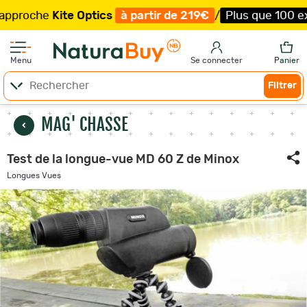
e
Kite Optics
à partir de 219€
/
Plus que 100 exemplair
Menu
Se connecter
Panier
Filtrer
MAG' CHASSE
Test de la longue-vue MD 60 Z de Minox
Longues Vues