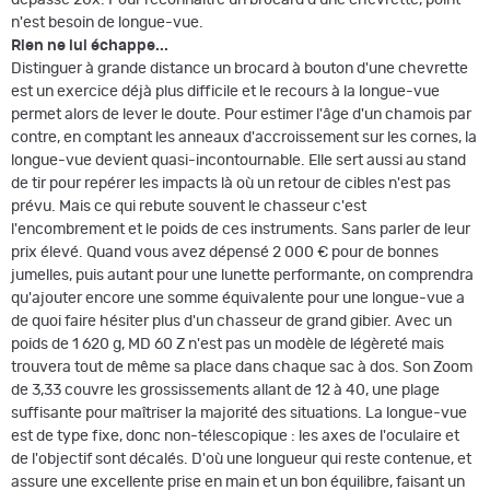
dépasse 20x. Pour reconnaître un brocard d'une chevrette, point
n'est besoin de longue-vue.
Rien ne lui échappe...
Distinguer à grande distance un brocard à bouton d'une chevrette
est un exercice déjà plus difficile et le recours à la longue-vue
permet alors de lever le doute. Pour estimer l'âge d'un chamois par
contre, en comptant les anneaux d'accroissement sur les cornes, la
longue-vue devient quasi-incontournable. Elle sert aussi au stand
de tir pour repérer les impacts là où un retour de cibles n'est pas
prévu. Mais ce qui rebute souvent le chasseur c'est
l'encombrement et le poids de ces instruments. Sans parler de leur
prix élevé. Quand vous avez dépensé 2 000 € pour de bonnes
jumelles, puis autant pour une lunette performante, on comprendra
qu'ajouter encore une somme équivalente pour une longue-vue a
de quoi faire hésiter plus d'un chasseur de grand gibier. Avec un
poids de 1 620 g, MD 60 Z n'est pas un modèle de légèreté mais
trouvera tout de même sa place dans chaque sac à dos. Son Zoom
de 3,33 couvre les grossissements allant de 12 à 40, une plage
suffisante pour maîtriser la majorité des situations. La longue-vue
est de type fixe, donc non-télescopique : les axes de l'oculaire et
de l'objectif sont décalés. D'où une longueur qui reste contenue, et
assure une excellente prise en main et un bon équilibre, faisant un