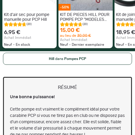
-50%
Kit d'air sec pour pompe
KIT DE PIECES HILL POUR
Kit de jo
manuelle pour PCP Hill
POMPE PCP "MODELES
manuelle 
MK4 ET MK 5 " NEUF
MK3
(20)
(20)
15,00 €
6,95 €
18,95 
au lieu de
30,00 €
Achat Immédiat
Achat Imm
Achat Immédiat
Neuf - En stock
Neuf - Dernier exemplaire
Neuf - En 
Hill
dans
Pompes PCP
RÉSUMÉ
Une bonne puissance!
Cette pompe est vraiment le complément idéal pour votre
carabine PCP si vous ne tirez pas en club ou ne disposez pas
d'un compresseur, encore assez cher. Elle est solide, fiable
et le volume d'air pressurisé à chaque mouvement permet
de ne pas pomper pendant des heures !