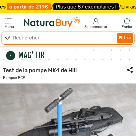
9€
/
Plus que 87 exemplaires !
/
Livraison offerte et exp
Menu
Se connecter
Panier
Filtrer
MAG' TIR
Test de la pompe MK4 de Hill
Pompes PCP