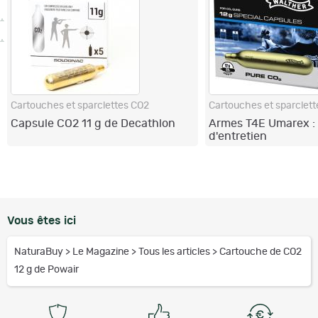
Cartouches et sparclettes CO2
Cartouches et sparclet
Capsule CO2 11 g de Decathlon
Armes T4E Umarex : 
d'entretien
Vous êtes ici
NaturaBuy
>
Le Magazine
>
Tous les articles
>
Cartouche de CO2
12 g de Powair