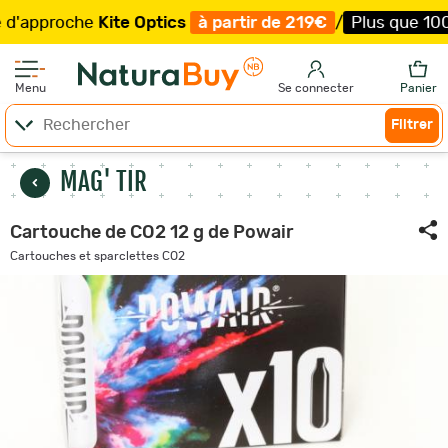
proche
Kite Optics
à partir de 219€
/
Plus que 100 exemp
Menu
Se connecter
Panier
Filtrer
MAG' TIR
Cartouche de CO2 12 g de Powair
Cartouches et sparclettes CO2