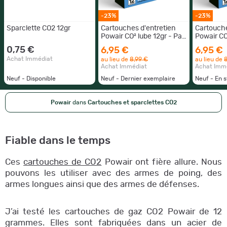
-23%
-23%
Sparclette CO2 12gr
Cartouches d'entretien
Cartouche
Powair CO² lube 12gr - Par
Powair CO
5
5
0,75 €
6,95 €
6,95 €
Achat Immédiat
au lieu de
8,99 €
au lieu de
8
Achat Immédiat
Achat Imm
Neuf - Disponible
Neuf - Dernier exemplaire
Neuf - En 
Powair
dans
Cartouches et sparclettes CO2
Fiable dans le temps
Ces
cartouches de CO2
Powair ont fière allure. Nous
pouvons les utiliser avec des armes de poing, des
armes longues ainsi que des armes de défenses.
J’ai testé les cartouches de gaz CO2 Powair de 12
grammes. Elles sont fabriquées dans un acier de