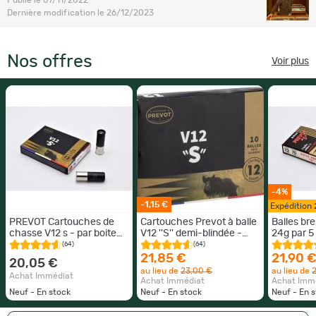
Dernière modification le 26/12/2023
Nos offres
Voir plus
-4%
-1,15 €
Expédition
PREVOT Cartouches de
Cartouches Prevot à balle
Balles br
chasse V12 s - par boite
V12 ''S'' demi-blindée -
24g par 5
de 5 12 / 70 25.7g
Cal. 12/70 boite de 5
(64)
(64)
21,85 €
21,90 
20,05 €
au lieu de
23,00 €
au lieu de
Achat Immédiat
Achat Immédiat
Achat Imm
Neuf - En stock
Neuf - En stock
Neuf - En 