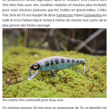
un poissonnet blessé agonisant dans le courant. Les coloris sont
très bien finis avec des modèles réalistes et d’autres plus incitatifs
pour viser d’autres poissons que les truites en grand milieu. L’Iriku
Flat Jerk 65 FS est équipé de deux
hameçons
triples
Gamakatsu
en
taille 8 et en finition black nickel à même de résister aux rushs de la
plus grosse des farios sauvage.
Un coloris très contrasté pour l’eau vive.
Ce minnow mesure 65 mm pour un grammage de 7g, sa densité est