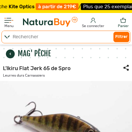
 Optics
à partir de 219€
/
Plus que 25 exemplaires !
/
L
Menu
Se connecter
Panier
Filtrer
MAG' PÊCHE
L’Ikiru Flat Jerk 65 de Spro
Leurres durs Carnassiers