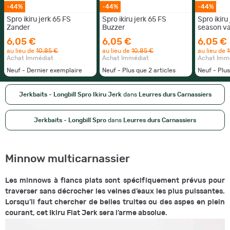
-44%
-44%
-44%
Spro ikiru jerk 65 FS
Spro ikiru jerk 65 FS
Spro ikiru
Zander
Buzzer
season va
6,05 €
6,05 €
6,05 €
au lieu de
10,85 €
au lieu de
10,85 €
au lieu de
Achat Immédiat
Achat Immédiat
Achat Imm
Neuf - Dernier exemplaire
Neuf - Plus que
2
articles
Neuf - Plu
Jerkbaits - Longbill Spro Ikiru Jerk
dans
Leurres durs Carnassiers
Jerkbaits - Longbill Spro
dans
Leurres durs Carnassiers
Minnow multicarnassier
Les minnows à flancs plats sont spécifiquement prévus pour
traverser sans décrocher les veines d’eaux les plus puissantes.
Lorsqu’il faut chercher de belles truites ou des aspes en plein
courant, cet Ikiru Flat Jerk sera l’arme absolue.