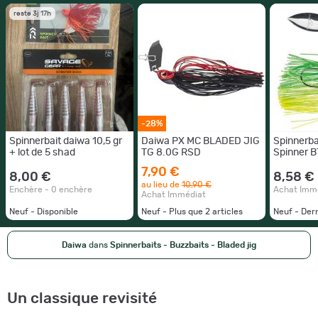
reste 3j 17h
-28%
Spinnerbait daiwa 10,5 gr
Daiwa PX MC BLADED JIG
Spinnerba
+ lot de 5 shad
TG 8.0G RSD
Spinner B
Green Ch
7,90 €
8,00 €
8,58 €
au lieu de
10,90 €
Enchère - 0 enchère
Achat Imm
Achat Immédiat
Neuf - Disponible
Neuf - Plus que
2
articles
Neuf - Der
Daiwa
dans
Spinnerbaits - Buzzbaits - Bladed jig
Un classique revisité