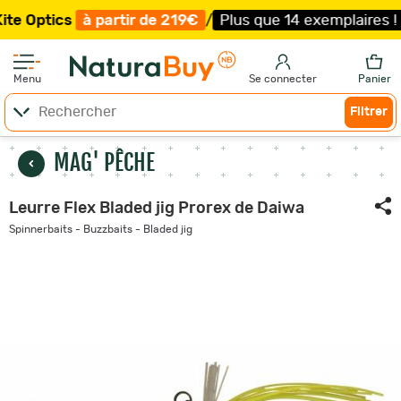
ics
à partir de 219€
/
Plus que 14 exemplaires !
/
Livrai
Menu
Se connecter
Panier
Filtrer
MAG' PÊCHE
Leurre Flex Bladed jig Prorex de Daiwa
Spinnerbaits - Buzzbaits - Bladed jig