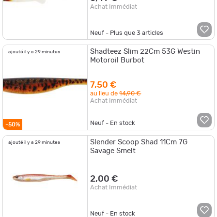
Achat Immédiat
Neuf - Plus que
3
articles
Shadteez Slim 22Cm 53G Westin
ajouté il y a 29 minutes
Motoroil Burbot
7,50 €
au lieu de
14,90 €
Achat Immédiat
Neuf - En stock
-50%
Slender Scoop Shad 11Cm 7G
ajouté il y a 29 minutes
Savage Smelt
2,00 €
Achat Immédiat
Neuf - En stock