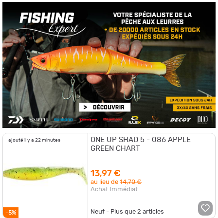
ONE UP SHAD 5 - 086 APPLE
ajouté il y a 22 minutes
GREEN CHART
13,97 €
au lieu de
14,70 €
Achat Immédiat
Neuf - Plus que
2
articles
-5%