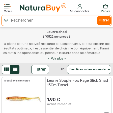
Menu
Se connecter
Panier
Filtrer
Leurre shad
( 10522 annonces )
La pêche est une activité relaxante et passionnante, et pour obtenir des
résultats optimaux, il est essentiel de choisir le bon équipement. Parmi
les outils indispensables du pêcheur, le leurre shad se démarque
comme un favori incontesté. Grâce à cet aperçu, vous comprendrez
Voir plus
pourquoi et comment maximiser son utilisation.Le leurre shad est un
type de leurre souple qui imite parfaitement le mouvement et l'aspect
Filtrer
Tri :
des petits poissons, principale proie de nombreux carnassiers. Son
corps effilé et sa queue paddle lui confèrent une nage irrésistible. Ce
Leurre Souple Fox Rage Slick Shad
type de leurre est très apprécié dans la pêche du brochet, du sandre,
ajouté il y a 8 minutes
13Cm Tinsel
de la perche et de bien d'autres poissons prédateurs.
Pourquoi opter pour le leurre shad ?
1,90 €
Outre son apparence réaliste,
les leurres shad
présente de nombreux
Achat Immédiat
avantages :
- Polyvalence : il peut être utilisé dans différents types d'eau (douce ou