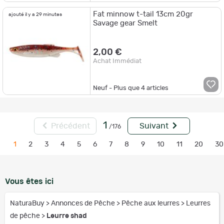
Fat minnow t-tail 13cm 20gr
ajouté il y a 29 minutes
Savage gear Smelt
2,00 €
Achat Immédiat
Neuf - Plus que
4
articles
1
Précédent
Suivant
/176
1
2
3
4
5
6
7
8
9
10
11
20
30
Vous êtes ici
NaturaBuy
>
Annonces de Pêche
>
Pêche aux leurres
>
Leurres
de pêche
>
Leurre shad