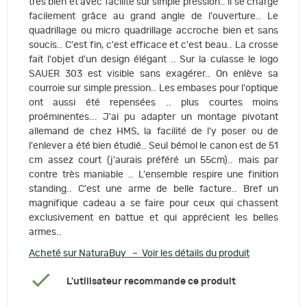
très bien et avec facilité sur simple pression.. il se charge
facilement grâce au grand angle de l'ouverture.. Le
quadrillage ou micro quadrillage accroche bien et sans
soucis.. C'est fin, c'est efficace et c'est beau.. La crosse
fait l'objet d'un design élégant .. Sur la culasse le logo
SAUER 303 est visible sans exagérer.. On enlève sa
courroie sur simple pression.. Les embases pour l'optique
ont aussi été repensées .. plus courtes moins
proéminentes... J'ai pu adapter un montage pivotant
allemand de chez HMS, la facilité de l'y poser ou de
l'enlever a été bien étudié.. Seul bémol le canon est de 51
cm assez court (j'aurais préféré un 55cm).. mais par
contre très maniable .. L'ensemble respire une finition
standing.. C'est une arme de belle facture.. Bref un
magnifique cadeau a se faire pour ceux qui chassent
exclusivement en battue et qui apprécient les belles
armes..
Acheté sur NaturaBuy – Voir les détails du produit
L'utilisateur recommande ce produit