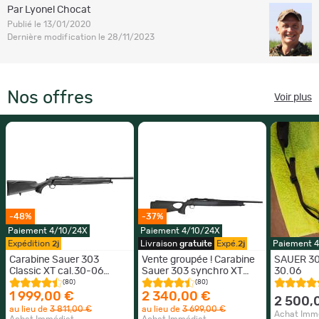
Par Lyonel Chocat
Publié le 13/01/2020
Dernière modification le 28/11/2023
Nos offres
Voir plus
-48%
-37%
Paiement 4/10/24X
Paiement 4/10/24X
Expédition
2j
Livraison
gratuite
Expé.
2j
Paiement 
Carabine Sauer 303
Vente groupée ! Carabine
SAUER 3
Classic XT cal.30-06
Sauer 303 synchro XT
30.06
canon 51cm fileté M15
gen. 2 Cal. 30-06 fileté
(80)
(80)
sans organe visée
M15 sans organe de visée
1 999,00 €
2 340,00 €
2 500,
au lieu de
3 811,00 €
au lieu de
3 699,00 €
Achat Imm
Achat Immédiat
Achat Immédiat