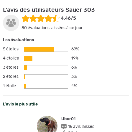
L'avis des utilisateurs Sauer 303
4.46/5
80 évaluations laissées à ce jour
Les évaluations
5 étoiles
69%
4 étoiles
19%
3 étoiles
6%
2 étoiles
3%
1 étoile
4%
L'avis le plus utile
Uber01
15 avis laissés