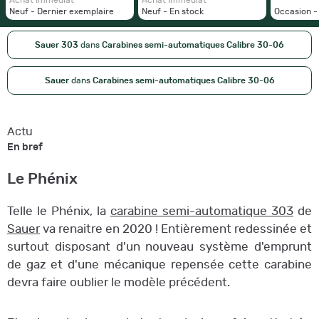
Neuf - Dernier exemplaire
Neuf - En stock
Occasion -
Sauer 303
dans
Carabines semi-automatiques Calibre 30-06
Sauer
dans
Carabines semi-automatiques Calibre 30-06
Actu
En bref
Le Phénix
Telle le Phénix, la
carabine semi-automatique 303
de
Sauer
va renaitre en 2020 ! Entièrement redessinée et
surtout disposant d'un nouveau système d'emprunt
de gaz et d'une mécanique repensée cette carabine
devra faire oublier le modèle précédent.