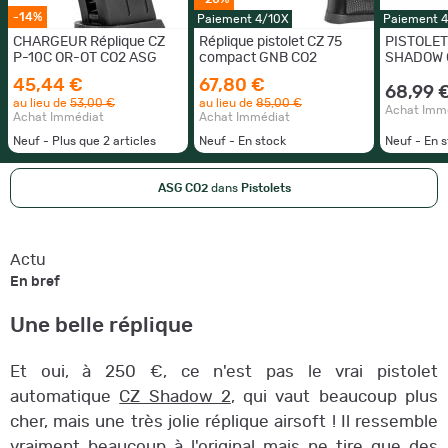
-14%
Paiement 4/10X
Paiement 
CHARGEUR Réplique CZ
Réplique pistolet CZ 75
PISTOLET
P-10C OR-OT CO2 ASG
compact GNB CO2
SHADOW 
45,44 €
67,80 €
68,99 
au lieu de
53,00 €
au lieu de
85,00 €
Achat Imm
Achat Immédiat
Achat Immédiat
Neuf - Plus que
2
articles
Neuf - En stock
Neuf - En 
ASG CO2
dans
Pistolets
Actu
En bref
Une belle réplique
Et oui, à 250 €, ce n'est pas le vrai pistolet
automatique
CZ Shadow 2
, qui vaut beaucoup plus
cher, mais une très jolie réplique airsoft ! Il ressemble
vraiment beaucoup à l'original mais ne tire que des