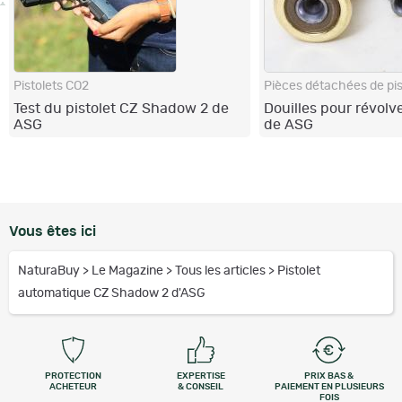
Pistolets CO2
Test du pistolet CZ Shadow 2 de
Douilles pour révolv
ASG
de ASG
Vous êtes ici
NaturaBuy
>
Le Magazine
>
Tous les articles
>
Pistolet
automatique CZ Shadow 2 d'ASG
PROTECTION
EXPERTISE
PRIX BAS &
ACHETEUR
& CONSEIL
PAIEMENT EN PLUSIEURS
FOIS